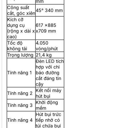
mm
Công suất
45° 340 mm
cắt, góc xiên
Kích cỡ
dụng cụ
617 x885
(rộng x dài x
x709 mm
cao)
Tốc độ
4.050
không tải
vòng/phút
Trọng lượng
21,4 kg
Đèn LED tích
hợp với chỉ
Tính năng 1
báo đường
cắt đáng tin
cậy
Kết nối máy
Tính năng 2
hút bụi
Khởi động
Tính năng 3
mềm
Hút bụi trức
Tính năng 4
tiếp nhờ có
túi chứa bụi