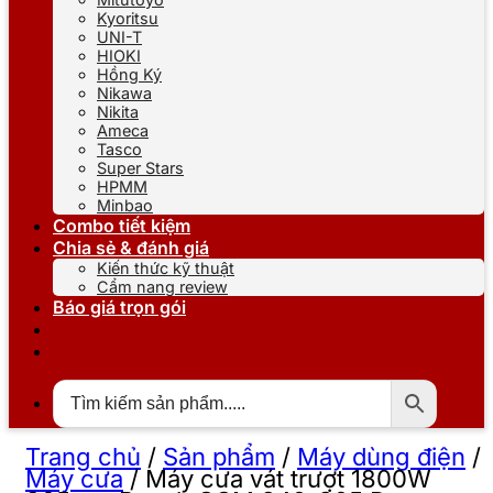
Kyoritsu
UNI-T
HIOKI
Hồng Ký
Nikawa
Nikita
Ameca
Tasco
Super Stars
HPMM
Minbao
Combo tiết kiệm
Chia sẻ & đánh giá
Kiến thức kỹ thuật
Cẩm nang review
Báo giá trọn gói
Trang chủ
/
Sản phẩm
/
Máy dùng điện
/
Máy cưa
/
Máy cưa vát trượt 1800W