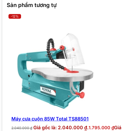
Sản phẩm tương tự
-12%
Máy cưa cuộn 85W Total TS88501
Giá gốc là: 2.040.000 ₫.
Giá
1.795.000
₫
2.040.000
₫