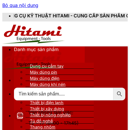
Bỏ qua nội dung
THUẬT HITAMI - CUNG CẤP SẢN PHẨM CHÍNH HÃNG, MỚ
Danh mục sản phẩm
Dụng cụ cầm tay
Máy dùng pin
Máy dùng điện
Máy dùng khí nén
Thiết bị đo kiểm
Thiết bị nâng đỡ
Thiết bị điện lạnh
Thiết bị xây dựng
Văn phòng làm việc:
Thiết bị nông nghiệp
Tủ đồ nghề
T2 - T7 (8h00 - 17h45)
Thang nhôm