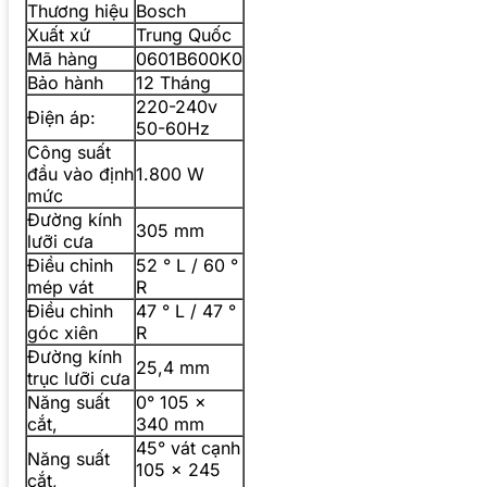
Thương hiệu
Bosch
Xuất xứ
Trung Quốc
Mã hàng
0601B600K0
Bảo hành
12 Tháng
220-240v
Điện áp:
50-60Hz
Công suất
đầu vào định
1.800 W
mức
Đường kính
305 mm
lưỡi cưa
Điều chỉnh
52 ° L / 60 °
mép vát
R
Điều chỉnh
47 ° L / 47 °
góc xiên
R
Đường kính
25,4 mm
trục lưỡi cưa
Năng suất
0° 105 x
cắt,
340 mm
45° vát cạnh
Năng suất
105 x 245
cắt,