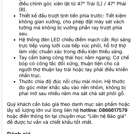
điều chỉnh góc xiên lật từ 47° Trái (L) / 47° Phải
(R).
Thiết kế đầu trượt tịnh tiến phía trước: Tiết kiệm
không gian xưởng, cho phép đặt máy sát vách
tường mà không bị vướng phần ray trượt phía
sau.
Hệ thống đèn LED chiếu điểm mạch cắt: Rọi sáng
trực tiếp vùng lưỡi cưa tiếp xúc phôi, hỗ trợ thợ
làm việc chuẩn xác trong điều kiện thiếu sáng.
Tay cầm báng công thái học nằm ngang: Cơ chế
bóp cò công tắc đối xứng, thuận tiện cho cả
người thợ thuận tay trái hoặc tay phải điều khiển
nhấn trục.
Thước chia độ đúc nổi chịu mài mòn: Hệ thước
đo góc miter khắc sâu vào nền nhôm, không bị
phai mờ sau nhiều năm ma sát chà sát phôi gỗ.
Quý khách cần báo giá theo danh mục sản phẩm hoặc
lấy số lượng lớn vui lòng liên hệ
hotline: 0866617579
hoặc điền thông tin tại chuyên mục “Liên hệ Báo giá”
để được tư vấn và chiết khấu tốt nhất.