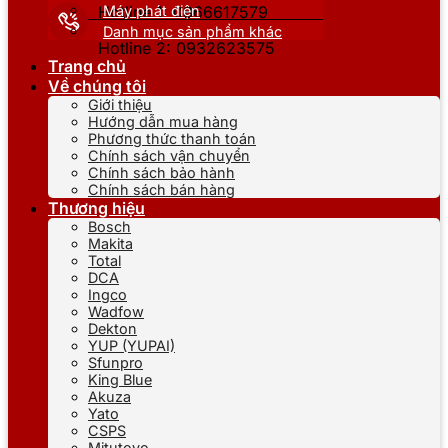
Máy phát điện
Hotline 1: 0866617579
Danh mục sản phẩm khác
Hotline 2: 0932623575
Trang chủ
Về chúng tôi
Giới thiệu
Hướng dẫn mua hàng
Phương thức thanh toán
Chính sách vận chuyển
Chính sách bảo hành
Chính sách bán hàng
Thương hiệu
Bosch
Makita
Total
DCA
Ingco
Wadfow
Dekton
YUP (YUPAI)
Sfunpro
King Blue
Akuza
Yato
CSPS
Mitutoyo