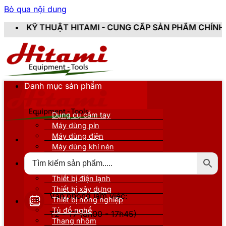
Bỏ qua nội dung
HITAMI - CUNG CẤP SẢN PHẨM CHÍNH HÃNG, MỚI 100%,
Danh mục sản phẩm
Dụng cụ cầm tay
Máy dùng pin
Máy dùng điện
Máy dùng khí nén
Thiết bị đo kiểm
Thiết bị nâng đỡ
Thiết bị điện lạnh
Thiết bị xây dựng
Văn phòng làm việc:
Thiết bị nông nghiệp
Tủ đồ nghề
T2 - T7 (8h00 - 17h45)
Thang nhôm