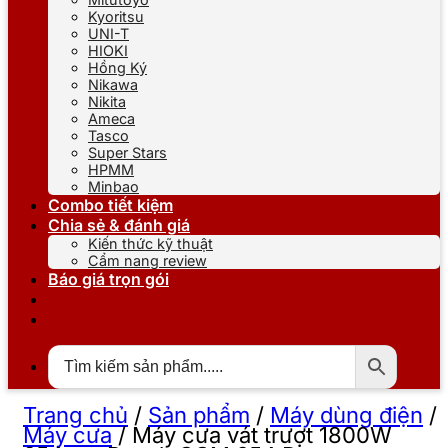
Kyoritsu
UNI-T
HIOKI
Hồng Ký
Nikawa
Nikita
Ameca
Tasco
Super Stars
HPMM
Minbao
Combo tiết kiệm
Chia sẻ & đánh giá
Kiến thức kỹ thuật
Cẩm nang review
Báo giá trọn gói
Trang chủ
/
Sản phẩm
/
Máy dùng điện
/
Máy cưa
/
Máy cưa vát trượt 1800W