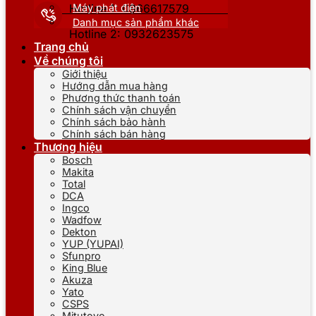
Máy phát điện
Hotline 1: 0866617579
Danh mục sản phẩm khác
Hotline 2: 0932623575
Trang chủ
Về chúng tôi
Giới thiệu
Hướng dẫn mua hàng
Phương thức thanh toán
Chính sách vận chuyển
Chính sách bảo hành
Chính sách bán hàng
Thương hiệu
Bosch
Makita
Total
DCA
Ingco
Wadfow
Dekton
YUP (YUPAI)
Sfunpro
King Blue
Akuza
Yato
CSPS
Mitutoyo