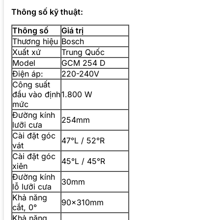
Thông số kỹ thuật:
Thông số
Giá trị
Thương hiệu
Bosch
Xuất xứ
Trung Quốc
Model
GCM 254 D
Điện áp:
220-240V
Công suất
đầu vào định
1.800 W
mức
Đường kính
254mm
lưỡi cưa
Cài đặt góc
47°L / 52°R
vát
Cài đặt góc
45°L / 45°R
xiên
Đường kính
30mm
lỗ lưỡi cưa
Khả năng
90x310mm
cắt, 0°
Khả năng