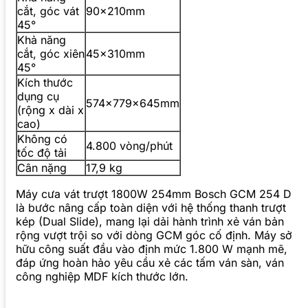
cắt, góc vát
90x210mm
45°
Khả năng
cắt, góc xiên
45x310mm
45°
Kích thước
dụng cụ
574x779x645mm
(rộng x dài x
cao)
Không có
4.800 vòng/phút
tốc độ tải
Cân nặng
17,9 kg
Máy cưa vát trượt 1800W 254mm Bosch GCM 254 D
là bước nâng cấp toàn diện với hệ thống thanh trượt
kép (Dual Slide), mang lại dải hành trình xẻ ván bản
rộng vượt trội so với dòng GCM góc cố định. Máy sở
hữu công suất đầu vào định mức 1.800 W mạnh mẽ,
đáp ứng hoàn hảo yêu cầu xẻ các tấm ván sàn, ván
công nghiệp MDF kích thước lớn.