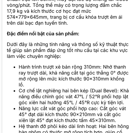
vòng/phút. Tổng thể máy có trọng lượng đầm chắc
17,9 kg và kích thước cơ học đạt mức
574x779x645mm, trang bị cơ cấu khóa trượt êm ái
trên dải bạc đạn tuyến tính.
Đặc điểm nổi bật của sản phẩm:
Dưới đây là những tính năng và thông số kỹ thuật thực
tế giúp sản phẩm đáp ứng tốt nhu cầu tại các khu vực
làm việc chuyên nghiệp:
Hành trình trượt xẻ bản rộng 310mm: Nhờ thanh
ray trượt dài, khả năng cắt tại góc thẳng 0° được
mở rộng lên mức kích thước 90x310mm khổng
lồ.
Cơ chế lật nghiêng hai bên kép (Dual Bevel): Khả
năng điều chỉnh góc vát 47°L / 52°R phối hợp lật
góc xiên hai hướng 45°L / 45°R cực kỳ tiện lợi.
Năng lực cắt vát góc phối hợp cao: Cắt góc vát
45° đạt dải kích thước 90x210mm và cắt góc
xiên lật 45° đạt kích thước tấm 45x310mm.
Hệ thanh đỡ phôi kéo dài linh hoạt: Hai bên hông
bàn nhôm có thước mở rộng tích hợp, giúp cố