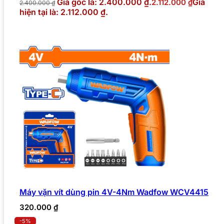
Giá gốc là: 2.400.000 ₫.
Giá
2.112.000
₫
2.400.000
₫
hiện tại là: 2.112.000 ₫.
Máy vặn vít dùng pin 4V-4Nm Wadfow WCV4415
320.000
₫
-5%