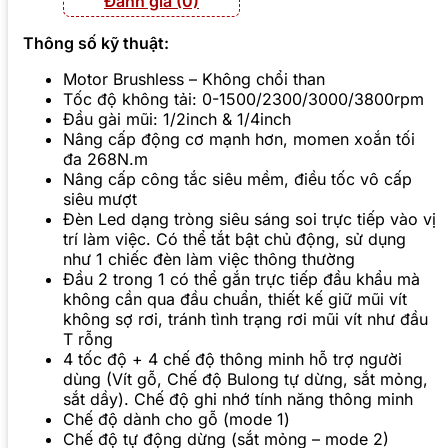
Đánh giá (0)
Thông số kỹ thuật:
Motor Brushless – Không chổi than
Tốc độ không tải: 0-1500/2300/3000/3800rpm
Đầu gài mũi: 1/2inch & 1/4inch
Nâng cấp động cơ mạnh hơn, momen xoắn tối
đa 268N.m
Nâng cấp công tắc siêu mềm, điều tốc vô cấp
siêu mượt
Đèn Led dạng tròng siêu sáng soi trực tiếp vào vị
trí làm việc. Có thể tắt bật chủ động, sử dụng
như 1 chiếc đèn làm việc thông thường
Đầu 2 trong 1 có thể gắn trực tiếp đầu khẩu mà
không cần qua đầu chuẩn, thiết kế giữ mũi vít
không sợ rơi, tránh tình trạng rơi mũi vít như đầu
T rỗng
4 tốc độ + 4 chế độ thông minh hỗ trợ người
dùng (Vít gỗ, Chế độ Bulong tự dừng, sắt mỏng,
sắt dầy). Chế độ ghi nhớ tính năng thông minh
Chế độ dành cho gỗ (mode 1)
Chế độ tự động dừng (sắt mỏng – mode 2)