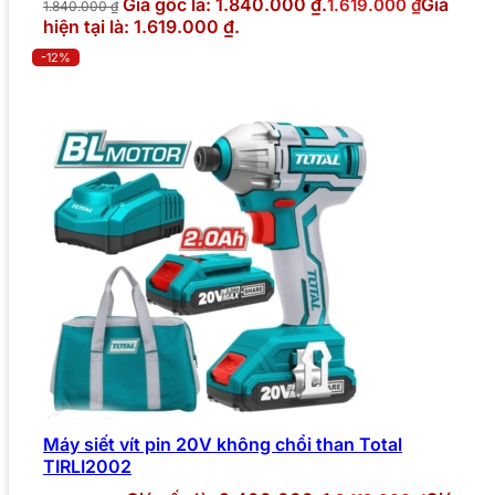
Giá gốc là: 1.840.000 ₫.
Giá
1.619.000
₫
1.840.000
₫
hiện tại là: 1.619.000 ₫.
-12%
Máy siết vít pin 20V không chổi than Total
TIRLI2002