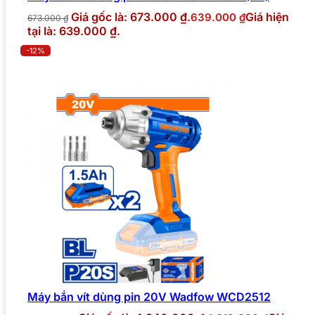
Giá gốc là: 673.000 ₫.
Giá hiện
639.000
₫
673.000
₫
tại là: 639.000 ₫.
-12%
Máy bắn vít dùng pin 20V Wadfow WCD2512