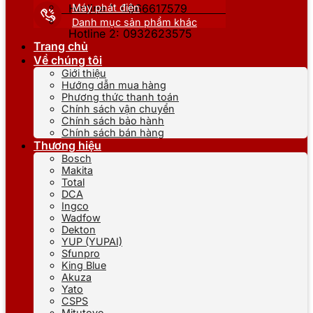
Máy phát điện
Hotline 1: 0866617579
Danh mục sản phẩm khác
Hotline 2: 0932623575
Trang chủ
Về chúng tôi
Giới thiệu
Hướng dẫn mua hàng
Phương thức thanh toán
Chính sách vận chuyển
Chính sách bảo hành
Chính sách bán hàng
Thương hiệu
Bosch
Makita
Total
DCA
Ingco
Wadfow
Dekton
YUP (YUPAI)
Sfunpro
King Blue
Akuza
Yato
CSPS
Mitutoyo