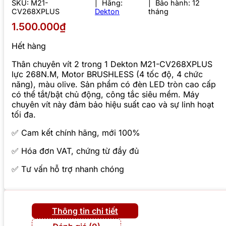
SKU:
M21-
Hãng:
Bảo hành: 12
CV268XPLUS
Dekton
tháng
1.500.000₫
Hết hàng
Thân chuyên vít 2 trong 1 Dekton M21-CV268XPLUS
lực 268N.M, Motor BRUSHLESS (4 tốc độ, 4 chức
năng), màu olive. Sản phẩm có đèn LED tròn cao cấp
có thể tắt/bật chủ động, công tắc siêu mềm. Máy
chuyên vít này đảm bảo hiệu suất cao và sự linh hoạt
tối đa.
✅ Cam kết chính hãng, mới 100%
✅ Hóa đơn VAT, chứng từ đầy đủ
✅ Tư vấn hỗ trợ nhanh chóng
Thông tin chi tiết