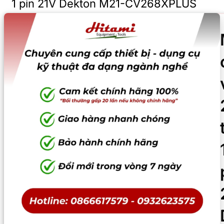
1 pin 21V Dekton M21-CV268XPLUS