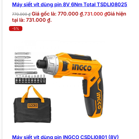
Máy siết vít dùng pin 8V 6Nm Total TSDLI08025
Giá gốc là: 770.000 ₫.
Giá hiện
731.000
₫
770.000
₫
tại là: 731.000 ₫.
-5%
Máy siết vít dùng pin INGCO CSDLI0801 (8V)