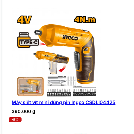
Máy siết vít mini dùng pin Ingco CSDLI04425
390.000
₫
-5%