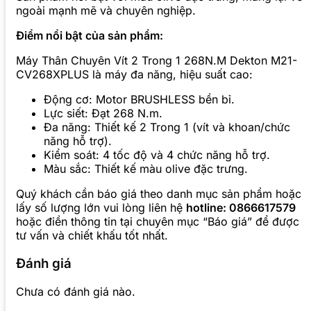
ngoài mạnh mẽ và chuyên nghiệp.
Điểm nổi bật của sản phẩm:
Máy Thân Chuyên Vít 2 Trong 1 268N.M Dekton M21-
CV268XPLUS là máy đa năng, hiệu suất cao:
Động cơ: Motor BRUSHLESS bền bỉ.
Lực siết: Đạt 268 N.m.
Đa năng: Thiết kế 2 Trong 1 (vít và khoan/chức
năng hỗ trợ).
Kiểm soát: 4 tốc độ và 4 chức năng hỗ trợ.
Màu sắc: Thiết kế màu olive đặc trưng.
Quý khách cần báo giá theo danh mục sản phẩm hoặc
lấy số lượng lớn vui lòng liên hệ
hotline: 0866617579
hoặc điền thông tin tại chuyên mục “Báo giá” để được
tư vấn và chiết khấu tốt nhất.
Đánh giá
Chưa có đánh giá nào.