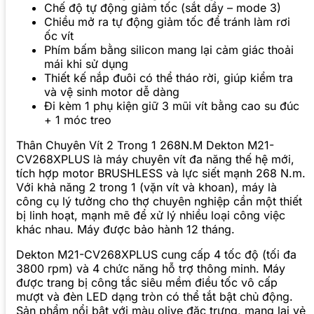
Chế độ tự động giảm tốc (sắt dầy – mode 3)
Chiều mở ra tự động giảm tốc để tránh làm rơi
ốc vít
Phím bấm bằng silicon mang lại cảm giác thoải
mái khi sử dụng
Thiết kế nắp đuôi có thể tháo rời, giúp kiểm tra
và vệ sinh motor dễ dàng
Đi kèm 1 phụ kiện giữ 3 mũi vít bằng cao su đúc
+ 1 móc treo
Thân Chuyên Vít 2 Trong 1 268N.M Dekton M21-
CV268XPLUS là máy chuyên vít đa năng thế hệ mới,
tích hợp motor BRUSHLESS và lực siết mạnh 268 N.m.
Với khả năng 2 trong 1 (vặn vít và khoan), máy là
công cụ lý tưởng cho thợ chuyên nghiệp cần một thiết
bị linh hoạt, mạnh mẽ để xử lý nhiều loại công việc
khác nhau. Máy được bảo hành 12 tháng.
Dekton M21-CV268XPLUS cung cấp 4 tốc độ (tối đa
3800 rpm) và 4 chức năng hỗ trợ thông minh. Máy
được trang bị công tắc siêu mềm điều tốc vô cấp
mượt và đèn LED dạng tròn có thể tắt bật chủ động.
Sản phẩm nổi bật với màu olive đặc trưng, mang lại vẻ