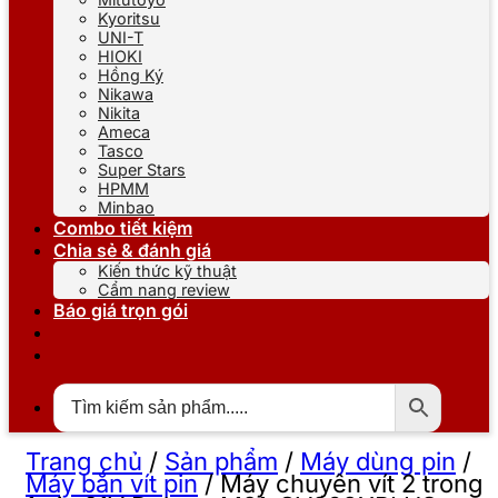
Kyoritsu
UNI-T
HIOKI
Hồng Ký
Nikawa
Nikita
Ameca
Tasco
Super Stars
HPMM
Minbao
Combo tiết kiệm
Chia sẻ & đánh giá
Kiến thức kỹ thuật
Cẩm nang review
Báo giá trọn gói
Trang chủ
/
Sản phẩm
/
Máy dùng pin
/
Máy bắn vít pin
/
Máy chuyên vít 2 trong