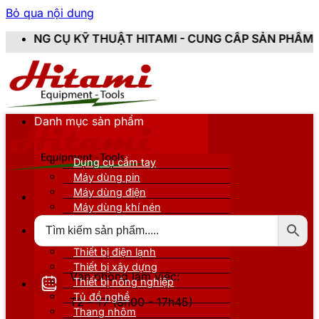
Bỏ qua nội dung
HUẬT HITAMI - CUNG CẤP SẢN PHẨM CHÍNH HÃNG, MỚI 
Danh mục sản phẩm
Dụng cụ cầm tay
Máy dùng pin
Máy dùng điện
Máy dùng khí nén
Thiết bị đo kiểm
Thiết bị nâng đỡ
Thiết bị điện lạnh
Thiết bị xây dựng
Văn phòng làm việc:
Thiết bị nông nghiệp
Tủ đồ nghề
T2 - T7 (8h00 - 17h45)
Thang nhôm