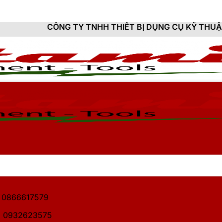
 TY TNHH THIẾT BỊ DỤNG CỤ KỸ THUẬT HITAMI - CUN
1: 0866617579
2: 0932623575