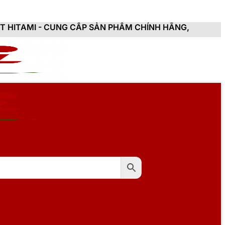
G CẤP SẢN PHẨM CHÍNH HÃNG, MỚI 100%, ĐẦY ĐỦ CHỨ