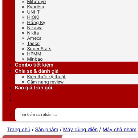
Mitutoyo
Kyoritsu
UNI-T
HIOKI
Hồng Ký
Nikawa
Nikita
Ameca
Tasco
Super Stars
HPMM
Minbao
Combo tiết kiệm
Chia sẻ & đánh giá
Kiến thức kỹ thuật
Cẩm nang review
Báo giá trọn gói
Trang chủ
/
Sản phẩm
/
Máy dùng điện
/
Máy chà nhám