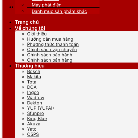
Máy phát điện
Danh mục sản phẩm khác
Trang chủ
Về chúng tôi
Giới thiệu
Hướng dẫn mua hàng
Phương thức thanh toán
Chính sách vận chuyển
Chính sách bảo hành
Chính sách bán hàng
Thương hiệu
Bosch
Makita
Total
DCA
Ingco
Wadfow
Dekton
YUP (YUPAI)
Sfunpro
King Blue
Akuza
Yato
CSPS