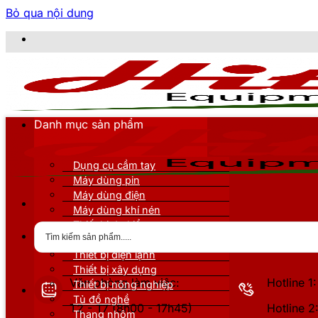
Bỏ qua nội dung
CÔNG
Danh mục sản phẩm
Dụng cụ cầm tay
Máy dùng pin
Máy dùng điện
Máy dùng khí nén
Thiết bị đo kiểm
Thiết bị nâng đỡ
Thiết bị điện lạnh
Thiết bị xây dựng
Văn phòng làm việc:
Hotline 
Thiết bị nông nghiệp
Tủ đồ nghề
T2 - T7 (8h00 - 17h45)
Hotline 
Thang nhôm