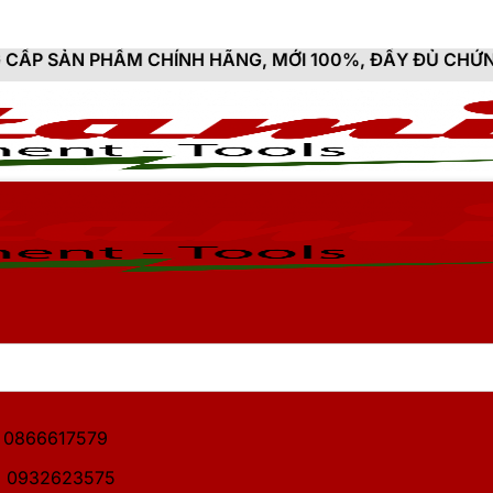
 CHÍNH HÃNG, MỚI 100%, ĐẦY ĐỦ CHỨNG TỪ, HÓA ĐƠN
1: 0866617579
2: 0932623575