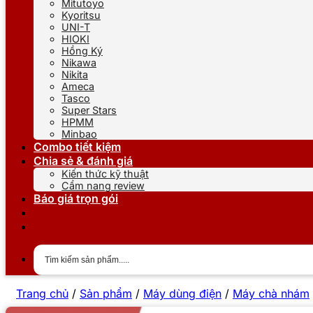
Mitutoyo
Kyoritsu
UNI-T
HIOKI
Hồng Ký
Nikawa
Nikita
Ameca
Tasco
Super Stars
HPMM
Minbao
Combo tiết kiệm
Chia sẻ & đánh giá
Kiến thức kỹ thuật
Cẩm nang review
Báo giá trọn gói
Trang chủ
/
Sản phẩm
/
Máy dùng điện
/
Máy chà nhám