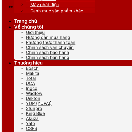
Máy phát điện
Danh mục sản phẩm khác
Trang chủ
Về chúng tôi
Giới thiệu
Hướng dẫn mua hàng
Phương thức thanh toán
Chính sách vận chuyển
Chính sách bảo hành
Chính sách bán hàng
Thương hiệu
Bosch
Makita
Total
DCA
Ingco
Wadfow
Dekton
YUP (YUPAI)
Sfunpro
King Blue
Akuza
Yato
CSPS