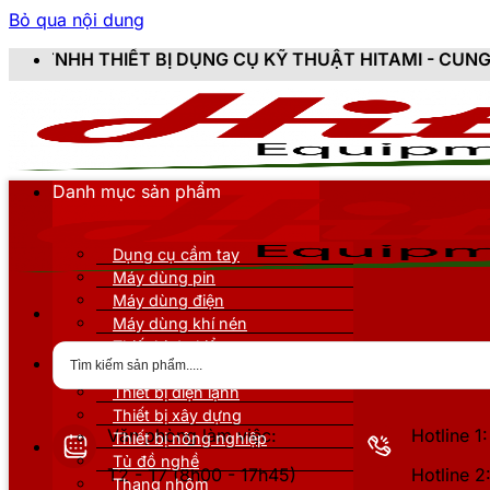
Bỏ qua nội dung
 BỊ DỤNG CỤ KỸ THUẬT HITAMI - CUNG CẤP SẢN PHẨM
Danh mục sản phẩm
Dụng cụ cầm tay
Máy dùng pin
Máy dùng điện
Máy dùng khí nén
Thiết bị đo kiểm
Thiết bị nâng đỡ
Thiết bị điện lạnh
Thiết bị xây dựng
Văn phòng làm việc:
Hotline 
Thiết bị nông nghiệp
Tủ đồ nghề
T2 - T7 (8h00 - 17h45)
Hotline 
Thang nhôm