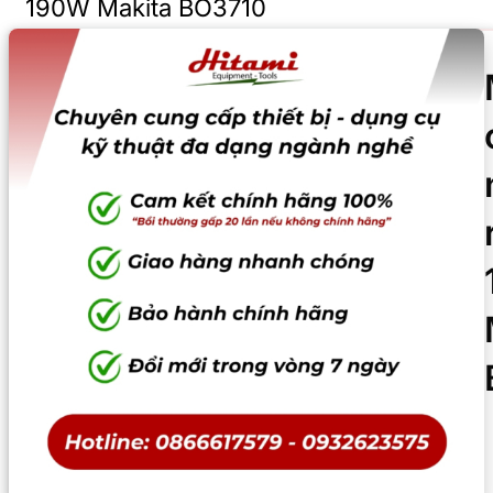
190W Makita BO3710