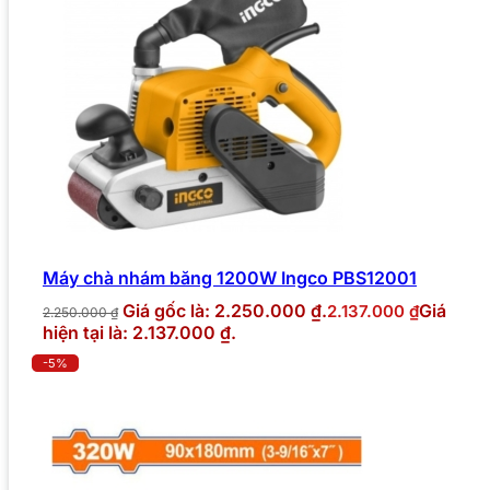
Máy chà nhám băng 1200W Ingco PBS12001
Giá gốc là: 2.250.000 ₫.
Giá
2.137.000
₫
2.250.000
₫
hiện tại là: 2.137.000 ₫.
-5%