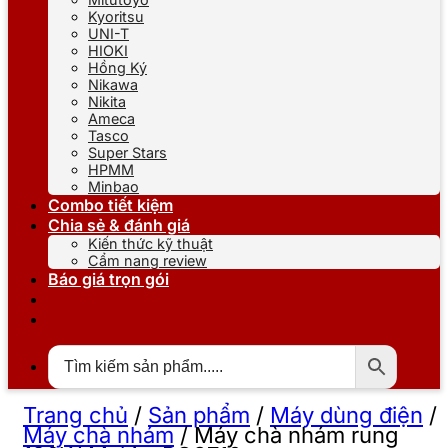
Kyoritsu
UNI-T
HIOKI
Hồng Ký
Nikawa
Nikita
Ameca
Tasco
Super Stars
HPMM
Minbao
Combo tiết kiệm
Chia sẻ & đánh giá
Kiến thức kỹ thuật
Cẩm nang review
Báo giá trọn gói
Trang chủ
/
Sản phẩm
/
Máy dùng điện
/
Máy chà nhám
/
Máy chà nhám rung