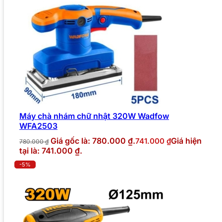
Máy chà nhám chữ nhật 320W Wadfow
WFA2503
Giá gốc là: 780.000 ₫.
Giá hiện
741.000
₫
780.000
₫
tại là: 741.000 ₫.
-5%