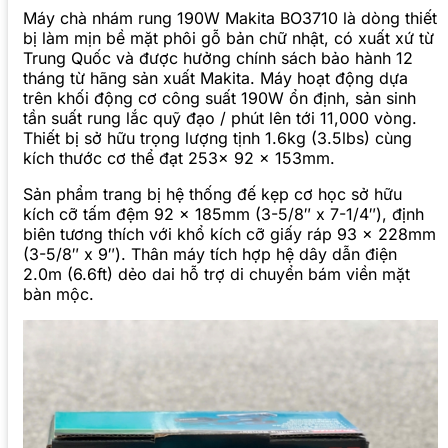
Máy chà nhám rung 190W Makita BO3710 là dòng thiết
bị làm mịn bề mặt phôi gỗ bản chữ nhật, có xuất xứ từ
Trung Quốc và được hưởng chính sách bảo hành 12
tháng từ hãng sản xuất Makita. Máy hoạt động dựa
trên khối động cơ công suất 190W ổn định, sản sinh
tần suất rung lắc quỹ đạo / phút lên tới 11,000 vòng.
Thiết bị sở hữu trọng lượng tịnh 1.6kg (3.5lbs) cùng
kích thước cơ thể đạt 253x 92 x 153mm.
Sản phẩm trang bị hệ thống đế kẹp cơ học sở hữu
kích cỡ tấm đệm 92 x 185mm (3-5/8″ x 7-1/4″), định
biên tương thích với khổ kích cỡ giấy ráp 93 x 228mm
(3-5/8″ x 9″). Thân máy tích hợp hệ dây dẫn điện
2.0m (6.6ft) dẻo dai hỗ trợ di chuyển bám viền mặt
bàn mộc.