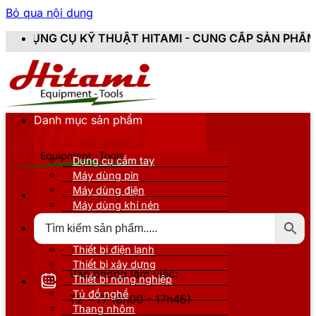
Bỏ qua nội dung
UẬT HITAMI - CUNG CẤP SẢN PHẨM CHÍNH HÃNG, MỚI 
Danh mục sản phẩm
Dụng cụ cầm tay
Máy dùng pin
Máy dùng điện
Máy dùng khí nén
Thiết bị đo kiểm
Thiết bị nâng đỡ
Thiết bị điện lạnh
Thiết bị xây dựng
Văn phòng làm việc:
Thiết bị nông nghiệp
Tủ đồ nghề
T2 - T7 (8h00 - 17h45)
Thang nhôm