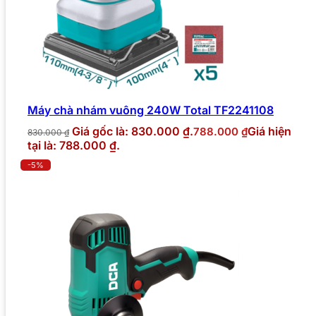
Máy chà nhám vuông 240W Total TF2241108
Giá gốc là: 830.000 ₫.
Giá hiện
788.000
₫
830.000
₫
tại là: 788.000 ₫.
-5%