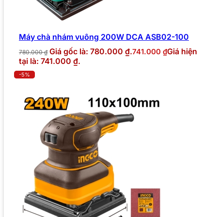
Máy chà nhám vuông 200W DCA ASB02-100
Giá gốc là: 780.000 ₫.
Giá hiện
741.000
₫
780.000
₫
tại là: 741.000 ₫.
-5%