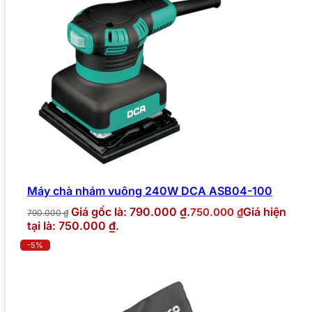
Máy chà nhám vuông 240W DCA ASB04-100
Giá gốc là: 790.000 ₫.
Giá hiện
750.000
₫
790.000
₫
tại là: 750.000 ₫.
-5%