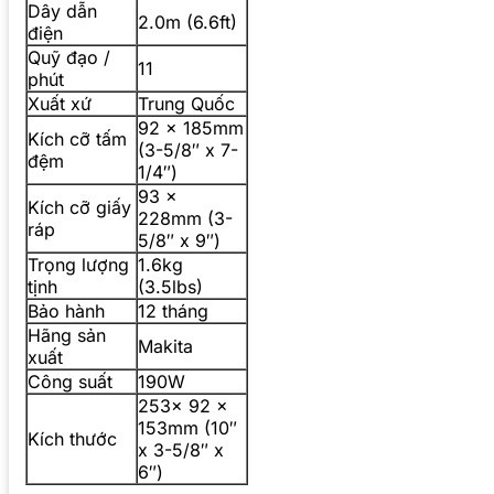
Dây dẫn
2.0m (6.6ft)
điện
Quỹ đạo /
11
phút
Xuất xứ
Trung Quốc
92 x 185mm
Kích cỡ tấm
(3-5/8″ x 7-
đệm
1/4″)
93 x
Kích cỡ giấy
228mm (3-
ráp
5/8″ x 9″)
Trọng lượng
1.6kg
tịnh
(3.5lbs)
Bảo hành
12 tháng
Hãng sản
Makita
xuất
Công suất
190W
253x 92 x
153mm (10″
Kích thước
x 3-5/8″ x
6″)