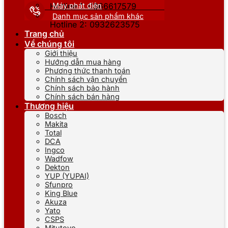
Máy phát điện
Hotline 1: 0866617579
Danh mục sản phẩm khác
Hotline 2: 0932623575
Trang chủ
Về chúng tôi
Giới thiệu
Hướng dẫn mua hàng
Phương thức thanh toán
Chính sách vận chuyển
Chính sách bảo hành
Chính sách bán hàng
Thương hiệu
Bosch
Makita
Total
DCA
Ingco
Wadfow
Dekton
YUP (YUPAI)
Sfunpro
King Blue
Akuza
Yato
CSPS
Mitutoyo