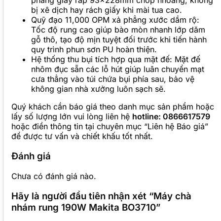
phẳng giấy ráp 93x228mm chớp nhoáng, không
bị xê dịch hay rách giấy khi mài tua cao.
Quỹ đạo 11,000 OPM xả phẳng xước dầm rộ:
Tốc độ rung cao giúp bào mòn nhanh lớp dăm
gỗ thô, tạo độ mịn tuyệt đối trước khi tiến hành
quy trình phun sơn PU hoàn thiện.
Hệ thống thu bụi tích hợp qua mặt đế: Mặt đế
nhôm đục sẵn các lỗ hút giúp luân chuyển mạt
cưa thẳng vào túi chứa bụi phía sau, bảo vệ
không gian nhà xưởng luôn sạch sẽ.
Quý khách cần báo giá theo danh mục sản phẩm hoặc
lấy số lượng lớn vui lòng liên hệ
hotline: 0866617579
hoặc điền thông tin tại chuyên mục “Liên hệ Báo giá”
để được tư vấn và chiết khấu tốt nhất.
Đánh giá
Chưa có đánh giá nào.
Hãy là người đầu tiên nhận xét “Máy chà
nhám rung 190W Makita BO3710”