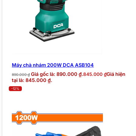
Máy chà nhám 200W DCA ASB104
Giá gốc là: 890.000 ₫.
Giá hiện
845.000
₫
890.000
₫
tại là: 845.000 ₫.
-12%