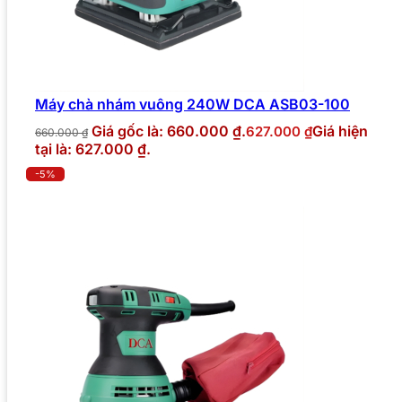
Máy chà nhám vuông 240W DCA ASB03-100
Giá gốc là: 660.000 ₫.
Giá hiện
627.000
₫
660.000
₫
tại là: 627.000 ₫.
-5%