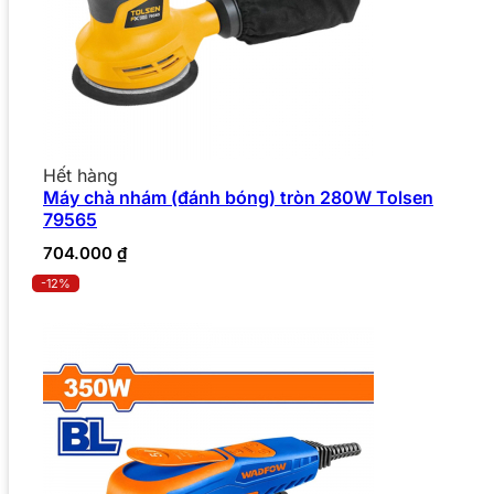
Hết hàng
Máy chà nhám (đánh bóng) tròn 280W Tolsen
79565
704.000
₫
-12%