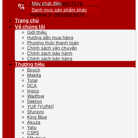
Máy phát điện
Hotline 1: 0866617579
Danh mục sản phẩm khác
Hotline 2: 0932623575
Trang chủ
Về chúng tôi
Giới thiệu
Hướng dẫn mua hàng
Phương thức thanh toán
Chính sách vận chuyển
Chính sách bảo hành
Chính sách bán hàng
Thương hiệu
Bosch
Makita
Total
DCA
Ingco
Wadfow
Dekton
YUP (YUPAI)
Sfunpro
King Blue
Akuza
Yato
CSPS
Mitutoyo