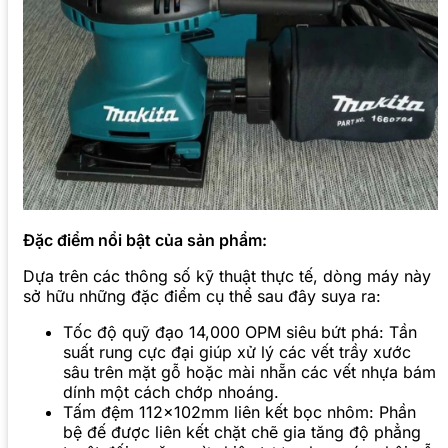
Đặc điểm nổi bật của sản phẩm:
Dựa trên các thông số kỹ thuật thực tế, dòng máy này
sở hữu những đặc điểm cụ thể sau đây suya ra:
Tốc độ quỹ đạo 14,000 OPM siêu bứt phá: Tần
suất rung cực đại giúp xử lý các vết trầy xước
sâu trên mặt gỗ hoặc mài nhẵn các vết nhựa bám
dính một cách chớp nhoáng.
Tấm đệm 112x102mm liên kết bọc nhôm: Phần
bệ đế được liên kết chặt chẽ gia tăng độ phẳng