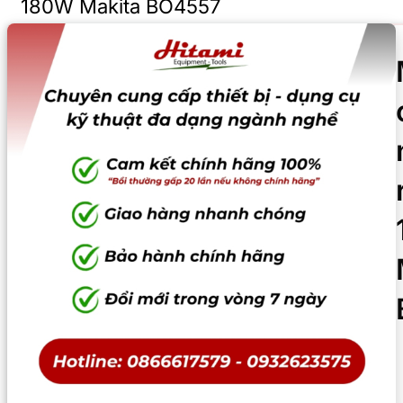
180W Makita BO4557