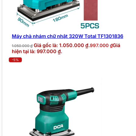
Máy chà nhám chữ nhật 320W Total TF1301836
Giá gốc là: 1.050.000 ₫.
Giá
997.000
₫
1.050.000
₫
hiện tại là: 997.000 ₫.
-5%