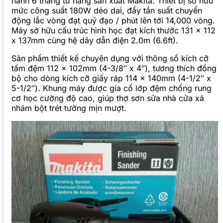
hành 6 tháng từ hãng sản xuất Makita. Thiết bị sở hữu
mức công suất 180W dẻo dai, đẩy tần suất chuyển
động lắc vòng đạt quỹ đạo / phút lên tới 14,000 vòng.
Máy sở hữu cấu trúc hình học đạt kích thước 131 x 112
x 137mm cùng hệ dây dẫn điện 2.0m (6.6ft).
Sản phẩm thiết kế chuyên dụng với thông số kích cỡ
tấm đệm 112 x 102mm (4-3/8″ x 4″), tương thích đồng
bộ cho dòng kích cỡ giấy ráp 114 x 140mm (4-1/2″ x
5-1/2″). Khung máy được gia cố lớp đệm chống rung
cơ học cường độ cao, giúp thợ sơn sửa nhà cửa xả
nhám bột trét tường mịn mượt.