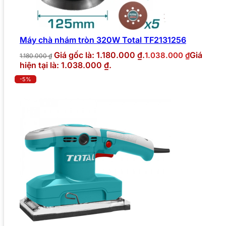
Máy chà nhám tròn 320W Total TF2131256
Giá gốc là: 1.180.000 ₫.
Giá
1.038.000
₫
1.180.000
₫
hiện tại là: 1.038.000 ₫.
-5%