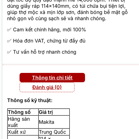
dùng giấy ráp 114x140mm, có túi chứa bụi tiện lợi,
giúp thợ mộc xả mịn lớp sơn, đánh bóng bề mặt gỗ
nhỏ gọn vô cùng sạch sẽ và nhanh chóng.
✅ Cam kết chính hãng, mới 100%
✅ Hóa đơn VAT, chứng từ đầy đủ
✅ Tư vấn hỗ trợ nhanh chóng
Thông tin chi tiết
Đánh giá (0)
Thông số kỹ thuật:
Thông số
Giá trị
Hãng sản
Makita
xuất
Xuất xứ
Trung Quốc
114 x