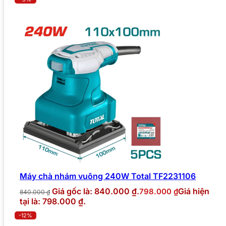
Máy chà nhám vuông 240W Total TF2231106
Giá gốc là: 840.000 ₫.
Giá hiện
798.000
₫
840.000
₫
tại là: 798.000 ₫.
-12%