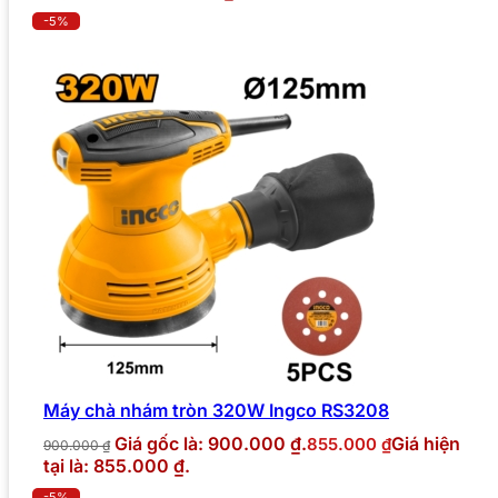
-5%
Máy chà nhám tròn 320W Ingco RS3208
Giá gốc là: 900.000 ₫.
Giá hiện
855.000
₫
900.000
₫
tại là: 855.000 ₫.
-5%