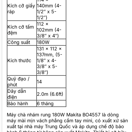
Kích cỡ giấy
140mm (4-
ráp
1/2″ x 5-
1/2″)
112 x
Kích cỡ tấm
102mm (4-
đệm
3/8″ x 4″)
Công suất
180W
131 x 112 x
137mm, (5-
Kích thước
1/8″ x 4-
3/8″ x 5-
3/8″)
Quỹ đạo /
14
phút
Dây dẫn
2.0m (6.6ft)
điện
Bảo hành
6 tháng
Máy chà nhám rung 180W Makita BO4557 là dòng
máy mài mịn vách phẳng cầm tay mini, có xuất xứ sản
xuất tại nhà máy Trung Quốc và áp dụng chế độ bảo