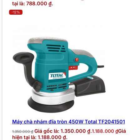
tại là: 788.000 ₫.
-12%
Máy chà nhám đĩa tròn 450W Total TF2041501
Giá gốc là: 1.350.000 ₫.
Giá
1.188.000
₫
1.350.000
₫
hiện tại là: 1.188.000 ₫.