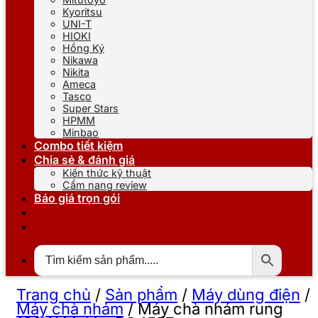
Kyoritsu
UNI-T
HIOKI
Hồng Ký
Nikawa
Nikita
Ameca
Tasco
Super Stars
HPMM
Minbao
Combo tiết kiệm
Chia sẻ & đánh giá
Kiến thức kỹ thuật
Cẩm nang review
Báo giá trọn gói
Trang chủ
/
Sản phẩm
/
Máy dùng điện
/
Máy chà nhám
/
Máy chà nhám rung