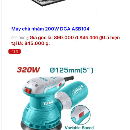
Máy chà nhám 200W DCA ASB104
Giá gốc là: 890.000 ₫.
Giá hiện
845.000
₫
890.000
₫
tại là: 845.000 ₫.
-12%