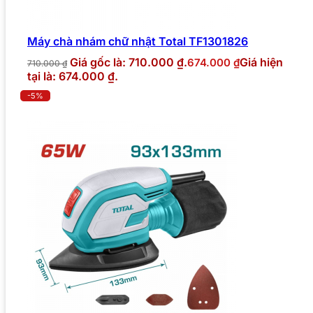
Máy chà nhám chữ nhật Total TF1301826
Giá gốc là: 710.000 ₫.
Giá hiện
674.000
₫
710.000
₫
tại là: 674.000 ₫.
-5%