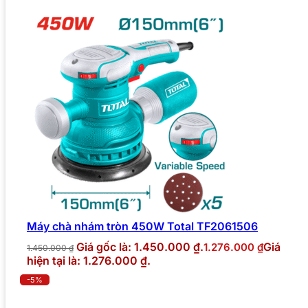
Máy chà nhám tròn 450W Total TF2061506
Giá gốc là: 1.450.000 ₫.
Giá
1.276.000
₫
1.450.000
₫
hiện tại là: 1.276.000 ₫.
-5%