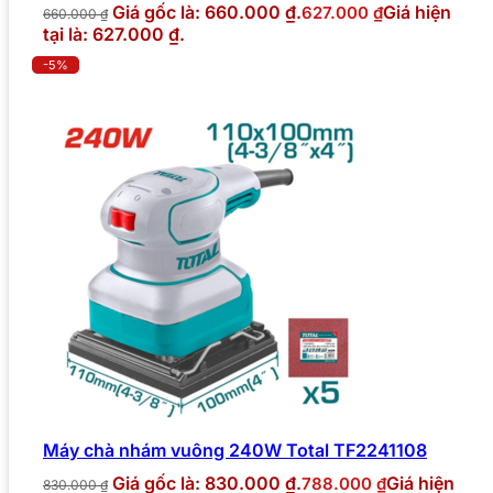
Giá gốc là: 660.000 ₫.
Giá hiện
627.000
₫
660.000
₫
tại là: 627.000 ₫.
-5%
Máy chà nhám vuông 240W Total TF2241108
Giá gốc là: 830.000 ₫.
Giá hiện
788.000
₫
830.000
₫