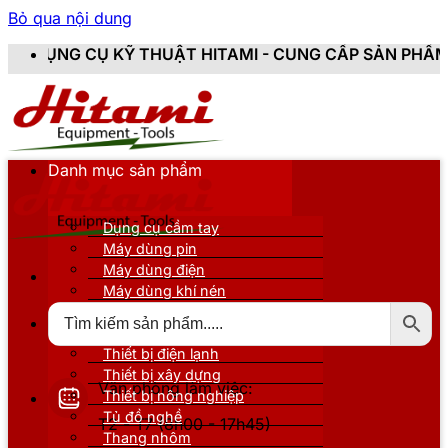
Bỏ qua nội dung
THUẬT HITAMI - CUNG CẤP SẢN PHẨM CHÍNH HÃNG, MỚ
Danh mục sản phẩm
Dụng cụ cầm tay
Máy dùng pin
Máy dùng điện
Máy dùng khí nén
Thiết bị đo kiểm
Thiết bị nâng đỡ
Thiết bị điện lạnh
Thiết bị xây dựng
Văn phòng làm việc:
Thiết bị nông nghiệp
Tủ đồ nghề
T2 - T7 (8h00 - 17h45)
Thang nhôm