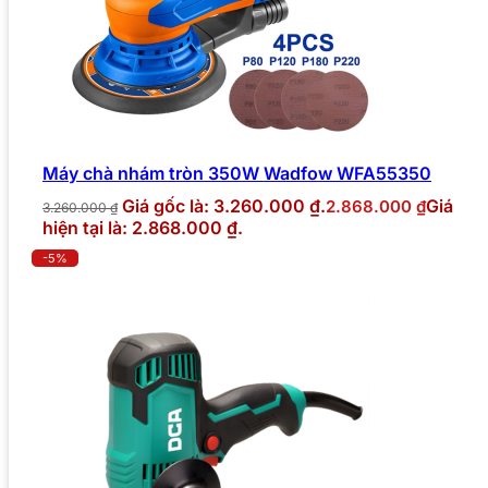
Máy chà nhám tròn 350W Wadfow WFA55350
Giá gốc là: 3.260.000 ₫.
Giá
2.868.000
₫
3.260.000
₫
hiện tại là: 2.868.000 ₫.
-5%