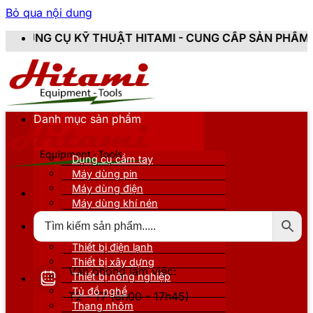
Bỏ qua nội dung
HUẬT HITAMI - CUNG CẤP SẢN PHẨM CHÍNH HÃNG, MỚI 
Danh mục sản phẩm
Dụng cụ cầm tay
Máy dùng pin
Máy dùng điện
Máy dùng khí nén
Thiết bị đo kiểm
Thiết bị nâng đỡ
Thiết bị điện lạnh
Thiết bị xây dựng
Văn phòng làm việc:
Thiết bị nông nghiệp
Tủ đồ nghề
T2 - T7 (8h00 - 17h45)
Thang nhôm