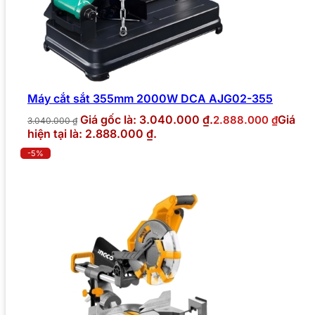
Máy cắt sắt 355mm 2000W DCA AJG02-355
Giá gốc là: 3.040.000 ₫.
Giá
2.888.000
₫
3.040.000
₫
hiện tại là: 2.888.000 ₫.
-5%