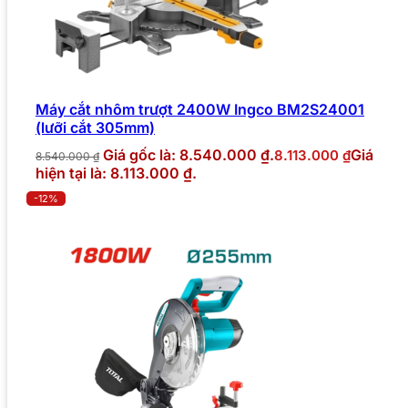
Máy cắt nhôm trượt 2400W Ingco BM2S24001
(lưỡi cắt 305mm)
Giá gốc là: 8.540.000 ₫.
Giá
8.113.000
₫
8.540.000
₫
hiện tại là: 8.113.000 ₫.
-12%