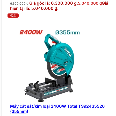
Giá gốc là: 6.300.000 ₫.
Giá
5.040.000
₫
6.300.000
₫
hiện tại là: 5.040.000 ₫.
-12%
Máy cắt sắt/kim loại 2400W Total TS92435526
(355mm)