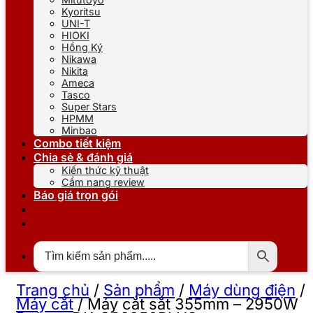
Kyoritsu
UNI-T
HIOKI
Hồng Ký
Nikawa
Nikita
Ameca
Tasco
Super Stars
HPMM
Minbao
Combo tiết kiệm
Chia sẻ & đánh giá
Kiến thức kỹ thuật
Cẩm nang review
Báo giá trọn gói
Trang chủ
/
Sản phẩm
/
Máy dùng điện
/
Máy cắt
/
Máy cắt sắt 355mm – 2950W