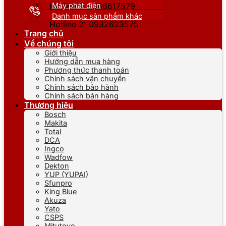
Máy phát điện
Hotline 1: 0866617579
Danh mục sản phẩm khác
Hotline 2: 0932623575
Trang chủ
Về chúng tôi
Giới thiệu
Hướng dẫn mua hàng
Phương thức thanh toán
Chính sách vận chuyển
Chính sách bảo hành
Chính sách bán hàng
Thương hiệu
Bosch
Makita
Total
DCA
Ingco
Wadfow
Dekton
YUP (YUPAI)
Sfunpro
King Blue
Akuza
Yato
CSPS
Mitutoyo