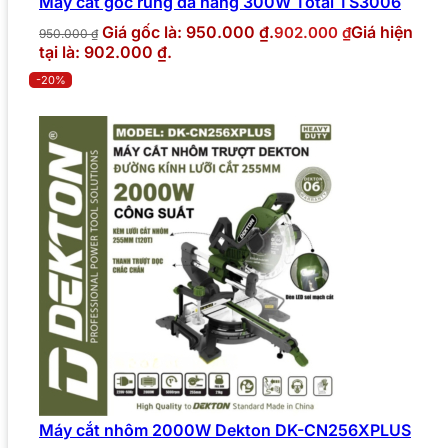
Máy cắt góc rung đa năng 300W Total TS3006
Giá gốc là: 950.000 ₫.
Giá hiện
902.000
₫
950.000
₫
tại là: 902.000 ₫.
-20%
Máy cắt nhôm 2000W Dekton DK-CN256XPLUS