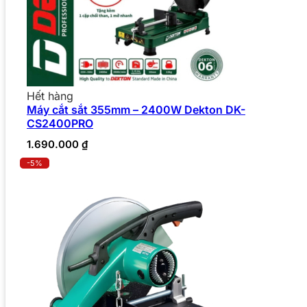
Hết hàng
Máy cắt sắt 355mm – 2400W Dekton DK-
CS2400PRO
1.690.000
₫
-5%