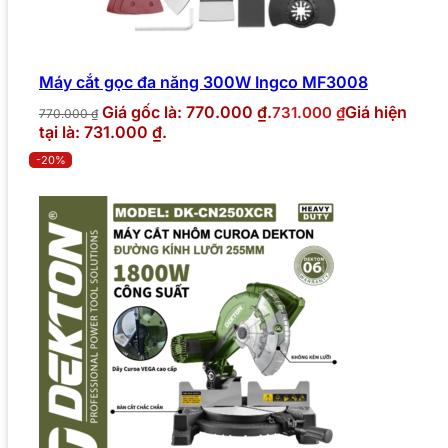
Máy cắt gọc đa năng 300W Ingco MF3008
Giá gốc là: 770.000 ₫.
Giá hiện
731.000
₫
770.000
₫
tại là: 731.000 ₫.
-20%