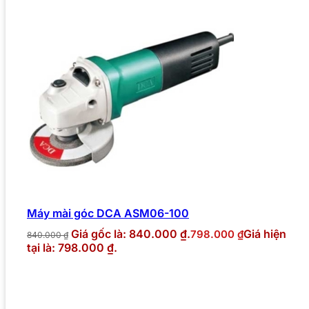
Máy mài góc DCA ASM06-100
Giá gốc là: 840.000 ₫.
Giá hiện
798.000
₫
840.000
₫
tại là: 798.000 ₫.