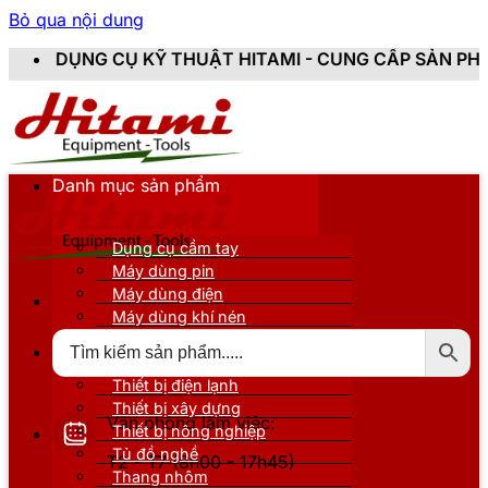
Bỏ qua nội dung
KỸ THUẬT HITAMI - CUNG CẤP SẢN PHẨM CHÍNH HÃNG,
Danh mục sản phẩm
Dụng cụ cầm tay
Máy dùng pin
Máy dùng điện
Máy dùng khí nén
Thiết bị đo kiểm
Thiết bị nâng đỡ
Thiết bị điện lạnh
Thiết bị xây dựng
Văn phòng làm việc:
Thiết bị nông nghiệp
Tủ đồ nghề
T2 - T7 (8h00 - 17h45)
Thang nhôm