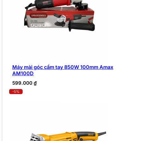
Máy mài góc cầm tay 850W 100mm Amax
AM100D
599.000
₫
-5%