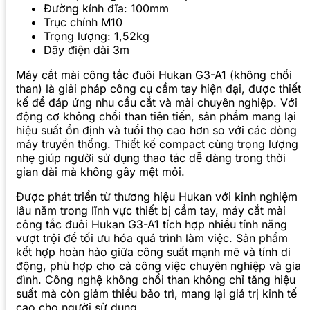
Đường kính đĩa: 100mm
Trục chính M10
Trọng lượng: 1,52kg
Dây điện dài 3m
Máy cắt mài công tắc đuôi Hukan G3-A1 (không chổi
than) là giải pháp công cụ cầm tay hiện đại, được thiết
kế để đáp ứng nhu cầu cắt và mài chuyên nghiệp. Với
động cơ không chổi than tiên tiến, sản phẩm mang lại
hiệu suất ổn định và tuổi thọ cao hơn so với các dòng
máy truyền thống. Thiết kế compact cùng trọng lượng
nhẹ giúp người sử dụng thao tác dễ dàng trong thời
gian dài mà không gây mệt mỏi.
Được phát triển từ thương hiệu Hukan với kinh nghiệm
lâu năm trong lĩnh vực thiết bị cầm tay, máy cắt mài
công tắc đuôi Hukan G3-A1 tích hợp nhiều tính năng
vượt trội để tối ưu hóa quá trình làm việc. Sản phẩm
kết hợp hoàn hảo giữa công suất mạnh mẽ và tính di
động, phù hợp cho cả công việc chuyên nghiệp và gia
đình. Công nghệ không chổi than không chỉ tăng hiệu
suất mà còn giảm thiểu bảo trì, mang lại giá trị kinh tế
cao cho người sử dụng.