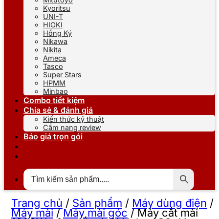
Kyoritsu
UNI-T
HIOKI
Hồng Ký
Nikawa
Nikita
Ameca
Tasco
Super Stars
HPMM
Minbao
Combo tiết kiệm
Chia sẻ & đánh giá
Kiến thức kỹ thuật
Cẩm nang review
Báo giá trọn gói
Trang chủ
/
Sản phẩm
/
Máy dùng điện
/
Máy mài
/
Máy mài góc
/
Máy cắt mài