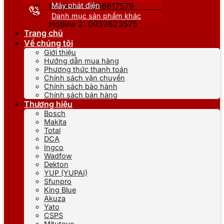
Máy phát điện
Hotline 1: 0866617579
Danh mục sản phẩm khác
Hotline 2: 0932623575
Trang chủ
Về chúng tôi
Giới thiệu
Hướng dẫn mua hàng
Phương thức thanh toán
Chính sách vận chuyển
Chính sách bảo hành
Chính sách bán hàng
Thương hiệu
Bosch
Makita
Total
DCA
Ingco
Wadfow
Dekton
YUP (YUPAI)
Sfunpro
King Blue
Akuza
Yato
CSPS
Mitutoyo