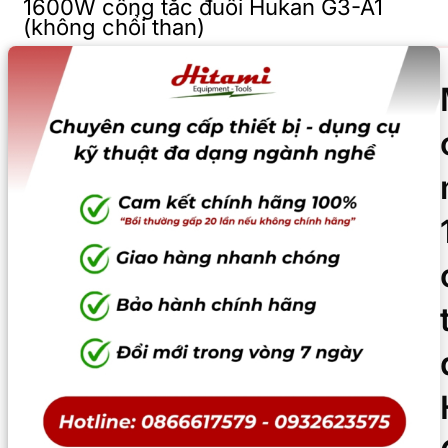
1600W công tắc đuôi Hukan G3-A1
(không chổi than)