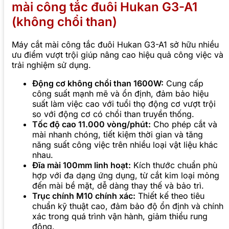
mài công tắc đuôi Hukan G3-A1
(không chổi than)
Máy cắt mài công tắc đuôi Hukan G3-A1 sở hữu nhiều
ưu điểm vượt trội giúp nâng cao hiệu quả công việc và
trải nghiệm sử dụng.
Động cơ không chổi than 1600W:
Cung cấp
công suất mạnh mẽ và ổn định, đảm bảo hiệu
suất làm việc cao với tuổi thọ động cơ vượt trội
so với động cơ có chổi than truyền thống.
Tốc độ cao 11.000 vòng/phút:
Cho phép cắt và
mài nhanh chóng, tiết kiệm thời gian và tăng
năng suất công việc trên nhiều loại vật liệu khác
nhau.
Đĩa mài 100mm linh hoạt:
Kích thước chuẩn phù
hợp với đa dạng ứng dụng, từ cắt kim loại mỏng
đến mài bề mặt, dễ dàng thay thế và bảo trì.
Trục chính M10 chính xác:
Thiết kế theo tiêu
chuẩn kỹ thuật cao, đảm bảo độ ổn định và chính
xác trong quá trình vận hành, giảm thiểu rung
động.