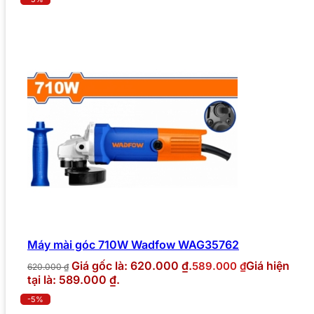
Máy mài góc 710W Wadfow WAG35762
Giá gốc là: 620.000 ₫.
Giá hiện
589.000
₫
620.000
₫
tại là: 589.000 ₫.
-5%