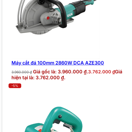
Máy cắt đá 100mm 2860W DCA AZE300
Giá gốc là: 3.960.000 ₫.
Giá
3.762.000
₫
3.960.000
₫
hiện tại là: 3.762.000 ₫.
-5%