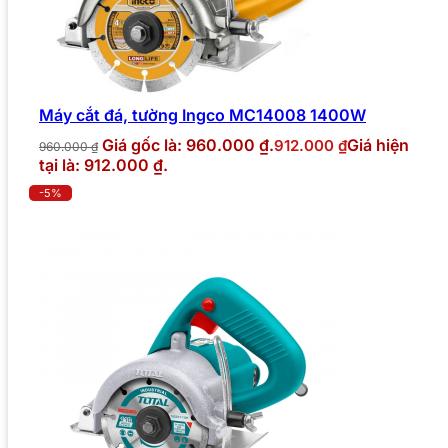
Máy cắt đá, tường Ingco MC14008 1400W
Giá gốc là: 960.000 ₫.
Giá hiện
912.000
₫
960.000
₫
tại là: 912.000 ₫.
-5%