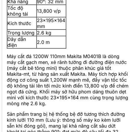
Khả năng
90°: 32 mm
Tốc độ
13,800 v/p
không tải
23x195x164
Kích thước
mm
Trọng lượng
2.6 kg
Dây dẫn
2.0 m
điện
Máy cắt đá 1200W 110mm Makita M0401B là dòng
máy cắt gạch men, xẻ rãnh tường đi đường điện nước
(máy cắt bê tông mini) thuộc phân khúc giá tốt
Makita-mt, từ hãng sản xuất Makita. Máy tích hợp khối
động cơ công suất 1,200W mạnh mẽ, đẩy vận tốc tốc
độ không tải lên tới mức kinh điển 13,800 v/p để chém
ngọt đá cứng. Khối máy sở hữu phom dáng thuôn dẹt
mini với kích thước 23x195x164 mm cùng trọng lượng
mỏng nhẹ 2.6 kg.
Sản phẩm trang bị hệ thống bệ đỡ tương thích đường
kính lưỡi 110 mm (Lưu ý: thông số máy ko kèm lưỡi
sẵn khi đóng gói), mang lại khả năng cắt sâu dứt
khoát tại góc thẳng 90°: đạt mức độ sâu tối đa 32