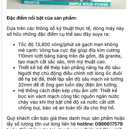
Đặc điểm nổi bật của sản phẩm:
Dựa trên các thông số kỹ thuật thực tế, dòng máy này
sở hữu những đặc điểm cụ thể sau đây suya ra:
Tốc độ 13,800 vòng/phút xẻ gạch men không
mẻ cạnh: Vòng tua cực đại giúp đĩa kim cương
110mm lướt băng băng trên đá gốm, đá granite,
tạo mạch cắt sắc sảo, tính mỹ thuật cao.
Thiết kế bệ đế thép bản phẳng nâng hạ độ sâu:
Người thợ chủ động điều chỉnh nới lỏng ốc đuôi
để hạ bệ đế, thiết lập sẵn độ sâu mạch xẻ tường
32mm để đi ống gen luồn dây điện âm tường.
Hệ thống cách điện kép chịu ẩm ướt: Thiết kế
bọc kín vách mạch công tắc nguồn ngăn nước
chảy vào khi thợ bật chế độ xả nước cắt ướt
chống bụi, bảo vệ an toàn tối đa cho thợ hồ.
Quý khách cần báo giá theo danh mục sản phẩm hoặc
lấy số lượng lớn vui lòng liên hệ
hotline: 0866617579