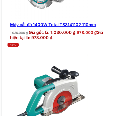
Máy cắt đá 1400W Total TS3141102 110mm
Giá gốc là: 1.030.000 ₫.
Giá
978.000
₫
1.030.000
₫
hiện tại là: 978.000 ₫.
-5%