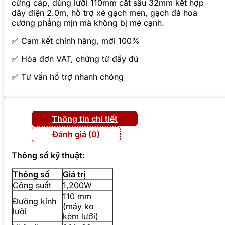
cứng cáp, dùng lưỡi 110mm cắt sâu 32mm kết hợp
dây điện 2.0m, hỗ trợ xẻ gạch men, gạch đá hoa
cương phẳng mịn mà không bị mẻ cạnh.
✅ Cam kết chính hãng, mới 100%
✅ Hóa đơn VAT, chứng từ đầy đủ
✅ Tư vấn hỗ trợ nhanh chóng
Thông tin chi tiết
Đánh giá (0)
Thông số kỹ thuật:
Thông số
Giá trị
Công suất
1,200W
110 mm
Đường kính
(máy ko
lưỡi
kèm lưỡi)