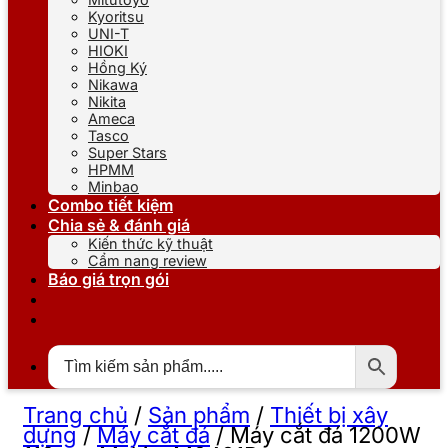
Kyoritsu
UNI-T
HIOKI
Hồng Ký
Nikawa
Nikita
Ameca
Tasco
Super Stars
HPMM
Minbao
Combo tiết kiệm
Chia sẻ & đánh giá
Kiến thức kỹ thuật
Cẩm nang review
Báo giá trọn gói
Trang chủ
/
Sản phẩm
/
Thiết bị xây
dựng
/
Máy cắt đá
/
Máy cắt đá 1200W