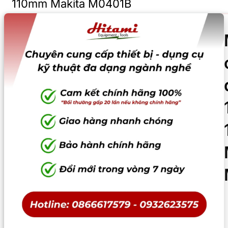
110mm Makita M0401B