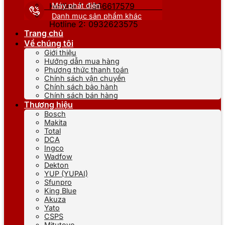
Máy phát điện
Hotline 1: 0866617579
Danh mục sản phẩm khác
Hotline 2: 0932623575
Trang chủ
Về chúng tôi
Giới thiệu
Hướng dẫn mua hàng
Phương thức thanh toán
Chính sách vận chuyển
Chính sách bảo hành
Chính sách bán hàng
Thương hiệu
Bosch
Makita
Total
DCA
Ingco
Wadfow
Dekton
YUP (YUPAI)
Sfunpro
King Blue
Akuza
Yato
CSPS
Mitutoyo