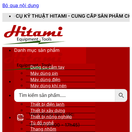
Bỏ qua nội dung
T HITAMI - CUNG CẤP SẢN PHẨM CHÍNH HÃNG, MỚI 10
Danh mục sản phẩm
Dụng cụ cầm tay
Máy dùng pin
Máy dùng điện
Máy dùng khí nén
Thiết bị đo kiểm
Thiết bị nâng đỡ
Thiết bị điện lạnh
Thiết bị xây dựng
Văn phòng làm việc:
Thiết bị nông nghiệp
Tủ đồ nghề
T2 - T7 (8h00 - 17h45)
Thang nhôm