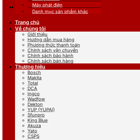
Máy phát điện
Danh mục sản phẩm khác
Trang chủ
Về chúng tôi
Giới thiệu
Hướng dẫn mua hàng
Phương thức thanh toán
Chính sách vận chuyển
Chính sách bảo hành
Chính sách bán hàng
Thương hiệu
Bosch
Makita
Total
DCA
Ingco
Wadfow
Dekton
YUP (YUPAI)
Sfunpro
King Blue
Akuza
Yato
CSPS