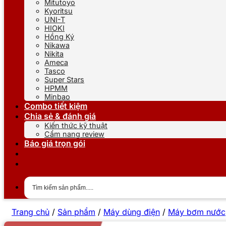
Mitutoyo
Kyoritsu
UNI-T
HIOKI
Hồng Ký
Nikawa
Nikita
Ameca
Tasco
Super Stars
HPMM
Minbao
Combo tiết kiệm
Chia sẻ & đánh giá
Kiến thức kỹ thuật
Cẩm nang review
Báo giá trọn gói
Trang chủ
/
Sản phẩm
/
Máy dùng điện
/
Máy bơm nước