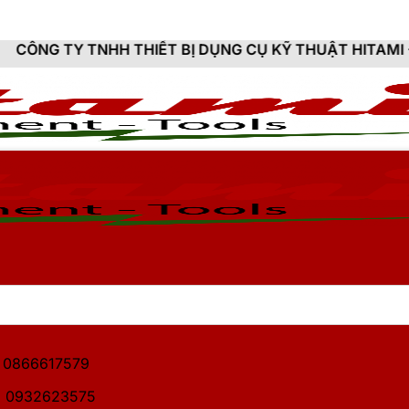
THIẾT BỊ DỤNG CỤ KỸ THUẬT HITAMI - CUNG CẤP SẢN
1: 0866617579
2: 0932623575