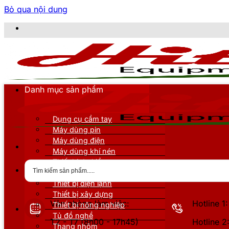
Bỏ qua nội dung
CÔNG TY TNHH 
Danh mục sản phẩm
Dụng cụ cầm tay
Máy dùng pin
Máy dùng điện
Máy dùng khí nén
Thiết bị đo kiểm
Thiết bị nâng đỡ
Thiết bị điện lạnh
Thiết bị xây dựng
Văn phòng làm việc:
Hotline 
Thiết bị nông nghiệp
Tủ đồ nghề
T2 - T7 (8h00 - 17h45)
Hotline 
Thang nhôm