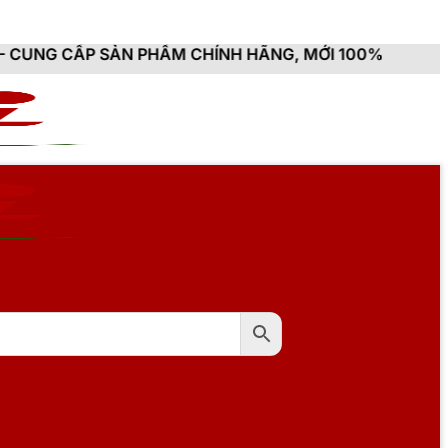
 PHẨM CHÍNH HÃNG, MỚI 100%, ĐẦY ĐỦ CHỨNG TỪ, HÓA