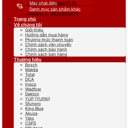
Máy phát điện
Hotline 1: 0866617579
Danh mục sản phẩm khác
Hotline 2: 0932623575
Trang chủ
Về chúng tôi
Giới thiệu
Hướng dẫn mua hàng
Phương thức thanh toán
Chính sách vận chuyển
Chính sách bảo hành
Chính sách bán hàng
Thương hiệu
Bosch
Makita
Total
DCA
Ingco
Wadfow
Dekton
YUP (YUPAI)
Sfunpro
King Blue
Akuza
Yato
CSPS
Mitutoyo