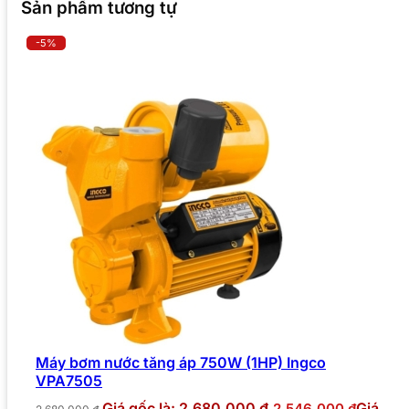
Sản phẩm tương tự
-5%
Máy bơm nước tăng áp 750W (1HP) Ingco
VPA7505
Giá gốc là: 2.680.000 ₫.
Giá
2.546.000
₫