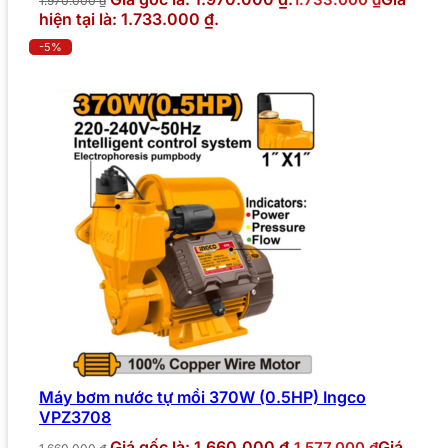
1.970.000
₫
hiện tại là: 1.733.000 ₫.
-5%
Máy bơm nước tự mồi 370W (0.5HP) Ingco
VPZ3708
Giá gốc là: 1.660.000 ₫.
Giá
1.577.000
₫