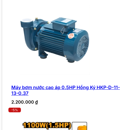
Máy bơm nước cao áp 0.5HP Hồng Ký HKP-D-11-
13-0.37
2.200.000
₫
-5%