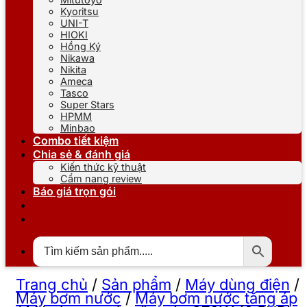
Kyoritsu
UNI-T
HIOKI
Hồng Ký
Nikawa
Nikita
Ameca
Tasco
Super Stars
HPMM
Minbao
Combo tiết kiệm
Chia sẻ & đánh giá
Kiến thức kỹ thuật
Cẩm nang review
Báo giá trọn gói
Trang chủ
/
Sản phẩm
/
Máy dùng điện
/
Máy bơm nước
/
Máy bơm nước tăng áp