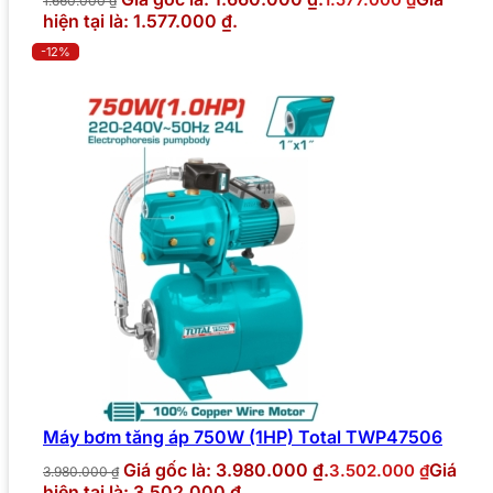
1.660.000
₫
hiện tại là: 1.577.000 ₫.
-12%
Máy bơm tăng áp 750W (1HP) Total TWP47506
Giá gốc là: 3.980.000 ₫.
Giá
3.502.000
₫
3.980.000
₫
hiện tại là: 3.502.000 ₫.