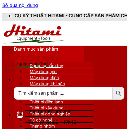
Bỏ qua nội dung
 HITAMI - CUNG CẤP SẢN PHẨM CHÍNH HÃNG, MỚI 100%
Danh mục sản phẩm
Dụng cụ cầm tay
Máy dùng pin
Máy dùng điện
Máy dùng khí nén
Thiết bị đo kiểm
Thiết bị nâng đỡ
Thiết bị điện lạnh
Thiết bị xây dựng
Văn phòng làm việc:
Thiết bị nông nghiệp
Tủ đồ nghề
T2 - T7 (8h00 - 17h45)
Thang nhôm