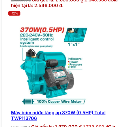
2.680.000
₫
hiện tại là: 2.546.000 ₫.
-12%
Máy bơm nước tăng áp 370W (0.5HP) Total
TWP113706
Giá gốc là: 1.970.000 ₫.
Giá
1.733.000
₫