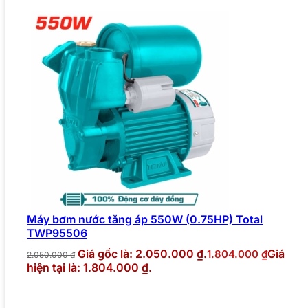
Máy bơm nước tăng áp 550W (0.75HP) Total
TWP95506
Giá gốc là: 2.050.000 ₫.
Giá
1.804.000
₫
2.050.000
₫
hiện tại là: 1.804.000 ₫.