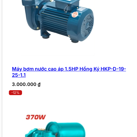
Máy bơm nước cao áp 1.5HP Hồng Ký HKP-D-19-
25-1.1
3.000.000
₫
-12%