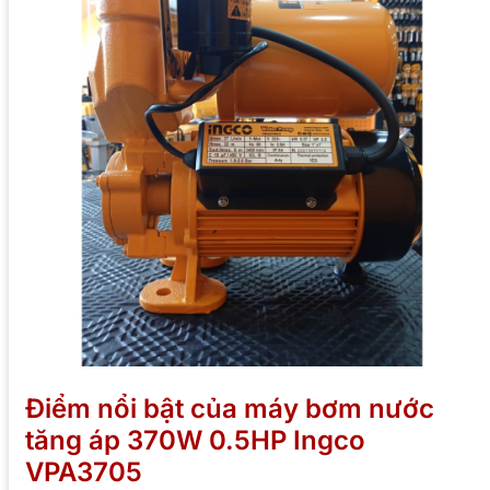
Điểm nổi bật của máy bơm nước
tăng áp 370W 0.5HP Ingco
VPA3705