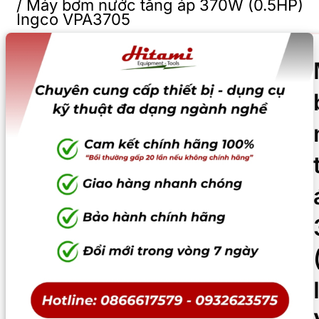
/
Máy bơm nước tăng áp 370W (0.5HP)
Ingco VPA3705