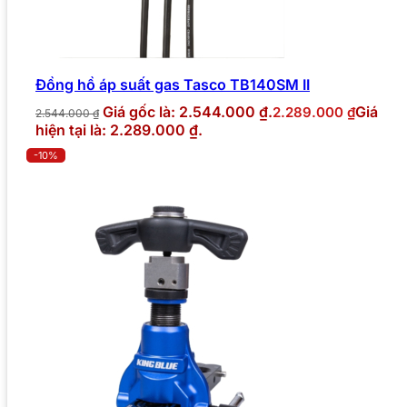
Đồng hồ áp suất gas Tasco TB140SM II
Giá gốc là: 2.544.000 ₫.
Giá
2.289.000
₫
2.544.000
₫
hiện tại là: 2.289.000 ₫.
-10%