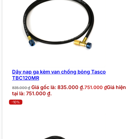
Dây nạp ga kèm van chống bỏng Tasco
TBC120MR
Giá gốc là: 835.000 ₫.
Giá hiện
751.000
₫
835.000
₫
tại là: 751.000 ₫.
-10%