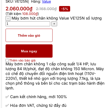
SKU:
VE125N
Hãng:
Value
2.060.000₫
2.168.000₫
-5%
(Tiết kiệm
108.000₫
)
Máy bơm hút chân không Value VE125N số lượng
Thêm vào giỏ
Mua ngay
Thêm vào báo giá
Máy bơm chân không 1 cấp công suất 1/4 HP, lưu
lượng 84 lít/phút, đạt độ chân không 150 Micron. Máy
có chế độ chuyển đổi nguồn điện linh hoạt (110V-
220V), thiết kế nhỏ gọn với trọng lượng 7.1kg, là lựa
chọn phổ thông và bền bỉ cho các trạm bảo hành điện
lạnh.
✅ Cam kết chính hãng, mới 100%
✅ Hóa đơn VAT, chứng từ đầy đủ