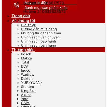
Máy phát điện
Hotline 1: 0866617579
Danh mục sản phẩm khác
Hotline 2: 0932623575
Trang chủ
Về chúng tôi
Giới thiệu
Hướng dẫn mua hàng
Phương thức thanh toán
Chính sách vận chuyển
Chính sách bảo hành
Chính sách bán hàng
Thương hiệu
Bosch
Makita
Total
DCA
Ingco
Wadfow
Dekton
YUP (YUPAI)
Sfunpro
King Blue
Akuza
Yato
CSPS
Mitutoyo