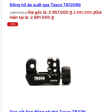
Đồng hồ áp suất gas Tasco TB120RS
Giá gốc là: 2.957.000 ₫.
Giá
2.661.000
₫
2.957.000
₫
hiện tại là: 2.661.000 ₫.
-10%
Dao cắt ống đồng cỡ nhỏ Tasco TB22N