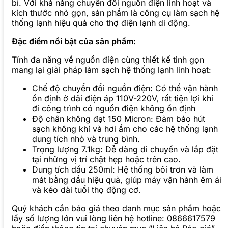
bỉ. Với khả năng chuyển đổi nguồn điện linh hoạt và
kích thước nhỏ gọn, sản phẩm là công cụ làm sạch hệ
thống lạnh hiệu quả cho thợ điện lạnh di động.
Đặc điểm nổi bật của sản phẩm:
Tính đa năng về nguồn điện cùng thiết kế tinh gọn
mang lại giải pháp làm sạch hệ thống lạnh linh hoạt:
Chế độ chuyển đổi nguồn điện: Có thể vận hành
ổn định ở dải điện áp 110V-220V, rất tiện lợi khi
đi công trình có nguồn điện không ổn định
Độ chân không đạt 150 Micron: Đảm bảo hút
sạch không khí và hơi ẩm cho các hệ thống lạnh
dung tích nhỏ và trung bình.
Trọng lượng 7.1kg: Dễ dàng di chuyển và lắp đặt
tại những vị trí chật hẹp hoặc trên cao.
Dung tích dầu 250ml: Hệ thống bôi trơn và làm
mát bằng dầu hiệu quả, giúp máy vận hành êm ái
và kéo dài tuổi thọ động cơ.
Quý khách cần báo giá theo danh mục sản phẩm hoặc
lấy số lượng lớn vui lòng liên hệ hotline: 0866617579