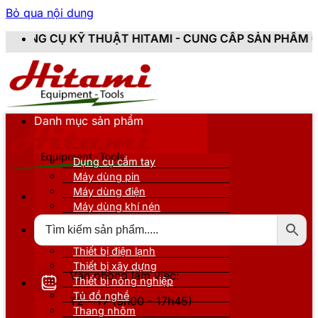
Bỏ qua nội dung
 THUẬT HITAMI - CUNG CẤP SẢN PHẨM CHÍNH HÃNG, M
Danh mục sản phẩm
Dụng cụ cầm tay
Máy dùng pin
Máy dùng điện
Máy dùng khí nén
Thiết bị đo kiểm
Thiết bị nâng đỡ
Thiết bị điện lạnh
Thiết bị xây dựng
Văn phòng làm việc:
Thiết bị nông nghiệp
Tủ đồ nghề
T2 - T7 (8h00 - 17h45)
Thang nhôm