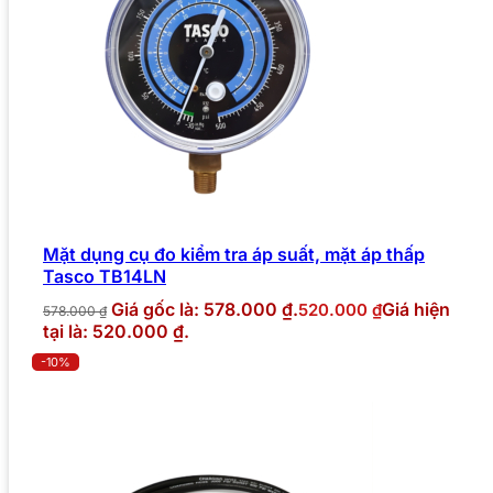
Mặt dụng cụ đo kiểm tra áp suất, mặt áp thấp
Tasco TB14LN
Giá gốc là: 578.000 ₫.
Giá hiện
520.000
₫
578.000
₫
tại là: 520.000 ₫.
-10%