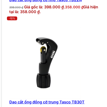
Giá gốc là: 398.000 ₫.
Giá hiện
358.000
₫
398.000
₫
tại là: 358.000 ₫.
-10%
Dao cắt ống đồng cỡ trung Tasco TB30T