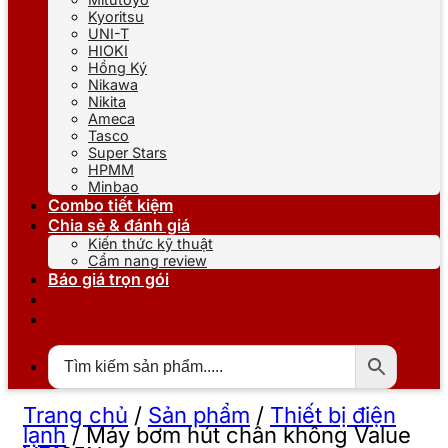
Kyoritsu
UNI-T
HIOKI
Hồng Ký
Nikawa
Nikita
Ameca
Tasco
Super Stars
HPMM
Minbao
Combo tiết kiệm
Chia sẻ & đánh giá
Kiến thức kỹ thuật
Cẩm nang review
Báo giá trọn gói
Trang chủ
/
Sản phẩm
/
Thiết bị điện
lạnh
/
Máy bơm hút chân không Value