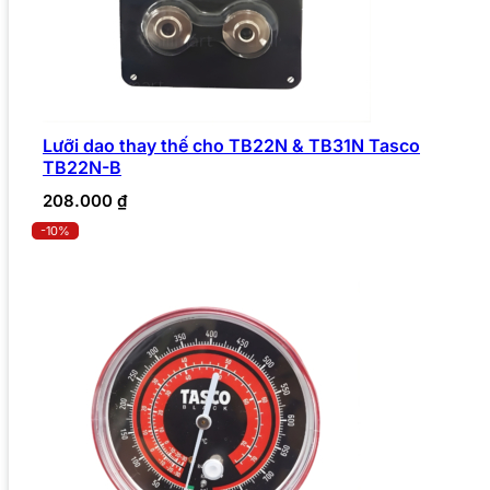
Lưỡi dao thay thế cho TB22N & TB31N Tasco
TB22N-B
208.000
₫
-10%