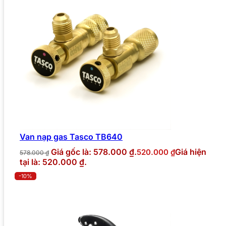
Van nạp gas Tasco TB640
Giá gốc là: 578.000 ₫.
Giá hiện
520.000
₫
578.000
₫
tại là: 520.000 ₫.
-10%