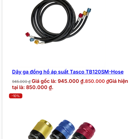
Dây ga đồng hồ áp suất Tasco TB120SM-Hose
Giá gốc là: 945.000 ₫.
Giá hiện
850.000
₫
945.000
₫
tại là: 850.000 ₫.
-10%