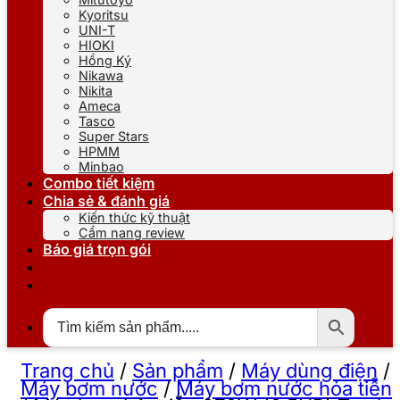
Kyoritsu
UNI-T
HIOKI
Hồng Ký
Nikawa
Nikita
Ameca
Tasco
Super Stars
HPMM
Minbao
Combo tiết kiệm
Chia sẻ & đánh giá
Kiến thức kỹ thuật
Cẩm nang review
Báo giá trọn gói
Trang chủ
/
Sản phẩm
/
Máy dùng điện
/
Máy bơm nước
/
Máy bơm nước hỏa tiễn