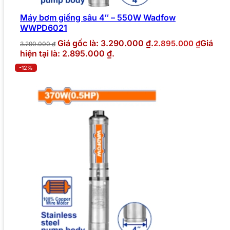
Máy bơm giếng sâu 4″ – 550W Wadfow
WWPD6021
Giá gốc là: 3.290.000 ₫.
Giá
2.895.000
₫
3.290.000
₫
hiện tại là: 2.895.000 ₫.
-12%