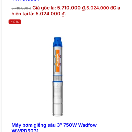
Giá gốc là: 5.710.000 ₫.
Giá
5.024.000
₫
5.710.000
₫
hiện tại là: 5.024.000 ₫.
-12%
Máy bơm giếng sâu 3″ 750W Wadfow
WWPD5031