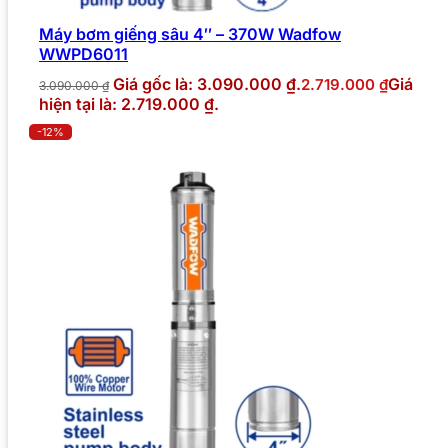
Máy bơm giếng sâu 4″ – 370W Wadfow
WWPD6011
Giá gốc là: 3.090.000 ₫.
Giá
2.719.000
₫
3.090.000
₫
hiện tại là: 2.719.000 ₫.
-12%