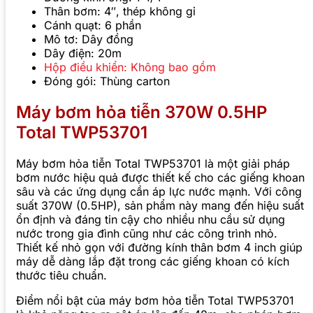
Thân bơm: 4″, thép không gỉ
Cánh quạt: 6 phần
Mô tơ: Dây đồng
Dây điện: 20m
Hộp điều khiển: Không bao gồm
Đóng gói: Thùng carton
Máy bơm hỏa tiễn 370W 0.5HP
Total TWP53701
Máy bơm hỏa tiễn Total TWP53701 là một giải pháp
bơm nước hiệu quả được thiết kế cho các giếng khoan
sâu và các ứng dụng cần áp lực nước mạnh. Với công
suất 370W (0.5HP), sản phẩm này mang đến hiệu suất
ổn định và đáng tin cậy cho nhiều nhu cầu sử dụng
nước trong gia đình cũng như các công trình nhỏ.
Thiết kế nhỏ gọn với đường kính thân bơm 4 inch giúp
máy dễ dàng lắp đặt trong các giếng khoan có kích
thước tiêu chuẩn.
Điểm nổi bật của máy bơm hỏa tiễn Total TWP53701