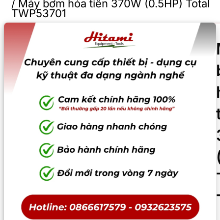
/
Máy bơm hỏa tiễn 370W (0.5HP) Total
TWP53701