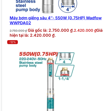
Máy bơm giếng sâu 4″- 550W (0.75HP) Wadfow
WWPDA02
Giá gốc là: 2.750.000 ₫.
Giá
2.420.000
₫
2.750.000
₫
hiện tại là: 2.420.000 ₫.
-12%