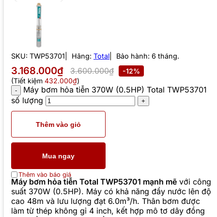
SKU:
TWP53701
Hãng:
Total
Bảo hành: 6 tháng.
3.168.000₫
3.600.000₫
-12%
(Tiết kiệm
432.000₫
)
Máy bơm hỏa tiễn 370W (0.5HP) Total TWP53701
số lượng
Thêm vào giỏ
Mua ngay
Thêm vào báo giá
Máy bơm hỏa tiễn Total TWP53701 mạnh mẽ
với công
suất 370W (0.5HP). Máy có khả năng đẩy nước lên độ
cao 48m và lưu lượng đạt 6.0m³/h. Thân bơm được
làm từ thép không gỉ 4 inch, kết hợp mô tơ dây đồng