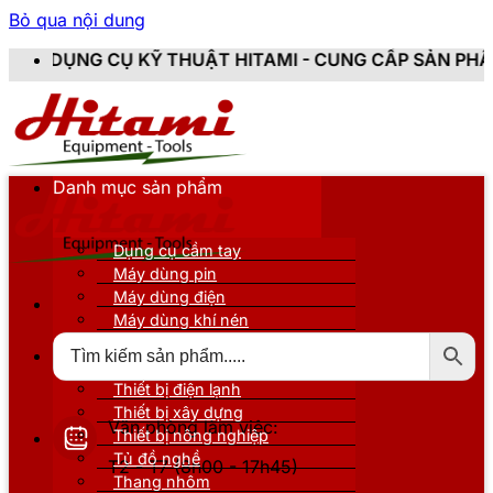
Bỏ qua nội dung
 KỸ THUẬT HITAMI - CUNG CẤP SẢN PHẨM CHÍNH HÃNG
Danh mục sản phẩm
Dụng cụ cầm tay
Máy dùng pin
Máy dùng điện
Máy dùng khí nén
Thiết bị đo kiểm
Thiết bị nâng đỡ
Thiết bị điện lạnh
Thiết bị xây dựng
Văn phòng làm việc:
Thiết bị nông nghiệp
Tủ đồ nghề
T2 - T7 (8h00 - 17h45)
Thang nhôm