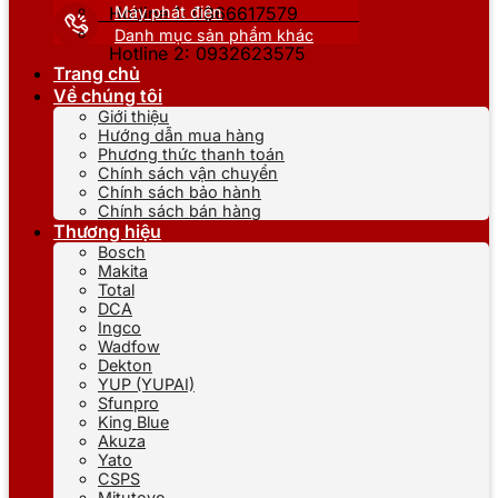
Máy phát điện
Hotline 1: 0866617579
Danh mục sản phẩm khác
Hotline 2: 0932623575
Trang chủ
Về chúng tôi
Giới thiệu
Hướng dẫn mua hàng
Phương thức thanh toán
Chính sách vận chuyển
Chính sách bảo hành
Chính sách bán hàng
Thương hiệu
Bosch
Makita
Total
DCA
Ingco
Wadfow
Dekton
YUP (YUPAI)
Sfunpro
King Blue
Akuza
Yato
CSPS
Mitutoyo