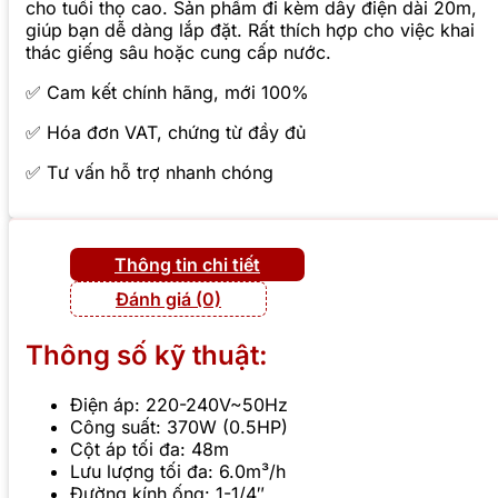
cho tuổi thọ cao. Sản phẩm đi kèm dây điện dài 20m,
giúp bạn dễ dàng lắp đặt. Rất thích hợp cho việc khai
thác giếng sâu hoặc cung cấp nước.
✅ Cam kết chính hãng, mới 100%
✅ Hóa đơn VAT, chứng từ đầy đủ
✅ Tư vấn hỗ trợ nhanh chóng
Thông tin chi tiết
Đánh giá (0)
Thông số kỹ thuật:
Điện áp: 220-240V~50Hz
Công suất: 370W (0.5HP)
Cột áp tối đa: 48m
Lưu lượng tối đa: 6.0m³/h
Đường kính ống: 1-1/4″