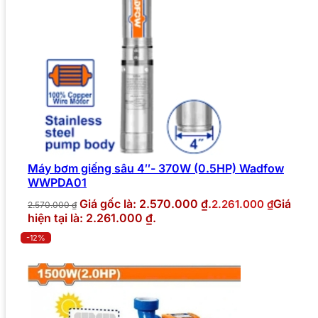
Máy bơm giếng sâu 4″- 370W (0.5HP) Wadfow
WWPDA01
Giá gốc là: 2.570.000 ₫.
Giá
2.261.000
₫
2.570.000
₫
hiện tại là: 2.261.000 ₫.
-12%