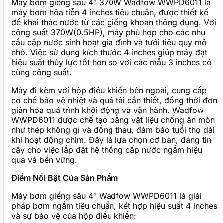
Máy bơm giếng sâu 4″ 370W Wadfow WWPD6011 là
máy bơm hỏa tiễn 4 inches tiêu chuẩn, được thiết kế
để khai thác nước từ các giếng khoan thông dụng. Với
công suất 370W(0.5HP), máy phù hợp cho các nhu
cầu cấp nước sinh hoạt gia đình và tưới tiêu quy mô
nhỏ. Việc sử dụng kích thước 4 inches giúp máy đạt
hiệu suất thủy lực tốt hơn so với các mẫu 3 inches có
cùng công suất.
Máy đi kèm với hộp điều khiển bên ngoài, cung cấp
cơ chế bảo vệ nhiệt và quá tải cần thiết, đồng thời đơn
giản hóa quá trình khởi động và vận hành. Wadfow
WWPD6011 được chế tạo bằng vật liệu chống ăn mòn
như thép không gỉ và đồng thau, đảm bảo tuổi thọ dài
khi hoạt động chìm. Đây là lựa chọn cơ bản, đáng tin
cậy cho việc lắp đặt hệ thống cấp nước ngầm hiệu
quả và bền vững.
Điểm Nổi Bật Của Sản Phẩm
Máy bơm giếng sâu 4″ Wadfow WWPD6011 là giải
pháp bơm ngầm tiêu chuẩn, kết hợp hiệu suất 4 inches
và sự bảo vệ của hộp điều khiển: