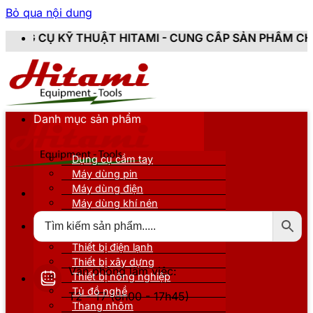
Bỏ qua nội dung
UẬT HITAMI - CUNG CẤP SẢN PHẨM CHÍNH HÃNG, MỚI 
Danh mục sản phẩm
Dụng cụ cầm tay
Máy dùng pin
Máy dùng điện
Máy dùng khí nén
Thiết bị đo kiểm
Thiết bị nâng đỡ
Thiết bị điện lạnh
Thiết bị xây dựng
Văn phòng làm việc:
Thiết bị nông nghiệp
Tủ đồ nghề
T2 - T7 (8h00 - 17h45)
Thang nhôm