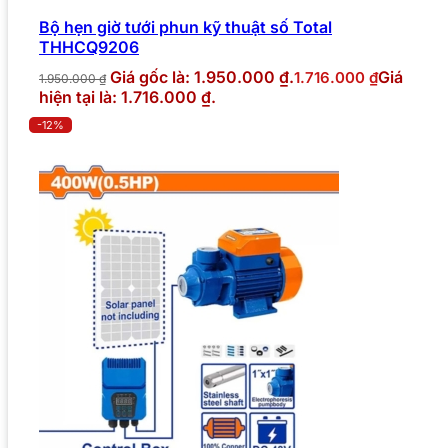
Bộ hẹn giờ tưới phun kỹ thuật số Total
THHCQ9206
Giá gốc là: 1.950.000 ₫.
Giá
1.716.000
₫
1.950.000
₫
hiện tại là: 1.716.000 ₫.
-12%