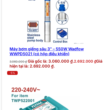
Máy bơm giếng sâu 3″ – 550W Wadfow
WWPD5021 (có hộp điều khiển)
Giá gốc là: 3.060.000 ₫.
Giá
2.692.000
₫
3.060.000
₫
hiện tại là: 2.692.000 ₫.
-5%