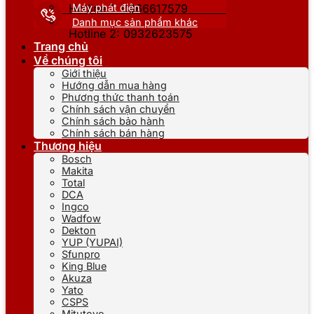
Máy phát điện
Hotline 1: 0866617579
Danh mục sản phẩm khác
Hotline 2: 0932623575
Trang chủ
Về chúng tôi
Giới thiệu
Hướng dẫn mua hàng
Phương thức thanh toán
Chính sách vận chuyển
Chính sách bảo hành
Chính sách bán hàng
Thương hiệu
Bosch
Makita
Total
DCA
Ingco
Wadfow
Dekton
YUP (YUPAI)
Sfunpro
King Blue
Akuza
Yato
CSPS
Mitutoyo