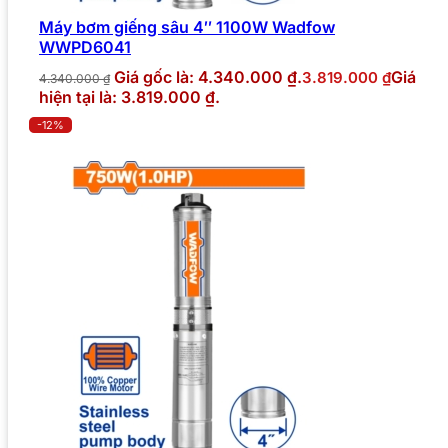
Máy bơm giếng sâu 4″ 1100W Wadfow
WWPD6041
Giá gốc là: 4.340.000 ₫.
Giá
3.819.000
₫
4.340.000
₫
hiện tại là: 3.819.000 ₫.
-12%