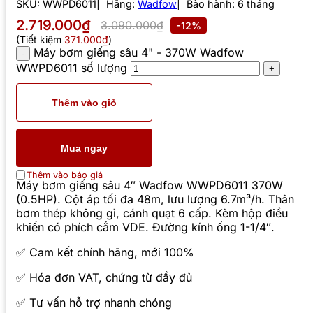
SKU:
WWPD6011
Hãng:
Wadfow
Bảo hành: 6 tháng
2.719.000₫
3.090.000₫
-12%
(Tiết kiệm
371.000₫
)
Máy bơm giếng sâu 4" - 370W Wadfow
WWPD6011 số lượng
Thêm vào giỏ
Mua ngay
Thêm vào báo giá
Máy bơm giếng sâu 4″ Wadfow WWPD6011 370W
(0.5HP). Cột áp tối đa 48m, lưu lượng 6.7m³/h. Thân
bơm thép không gỉ, cánh quạt 6 cấp. Kèm hộp điều
khiển có phích cắm VDE. Đường kính ống 1-1/4″.
✅ Cam kết chính hãng, mới 100%
✅ Hóa đơn VAT, chứng từ đầy đủ
✅ Tư vấn hỗ trợ nhanh chóng