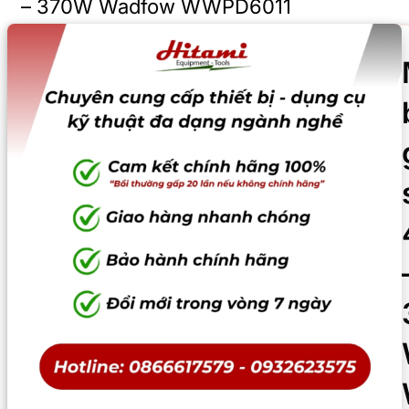
– 370W Wadfow WWPD6011