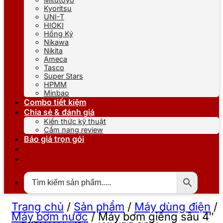
Kyoritsu
UNI-T
HIOKI
Hồng Ký
Nikawa
Nikita
Ameca
Tasco
Super Stars
HPMM
Minbao
Combo tiết kiệm
Chia sẻ & đánh giá
Kiến thức kỹ thuật
Cẩm nang review
Báo giá trọn gói
Trang chủ
/
Sản phẩm
/
Máy dùng điện
/
Máy bơm nước
/
Máy bơm giếng sâu 4″