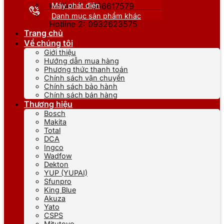
Máy phát điện
Hotline 1: 0866617579
Danh mục sản phẩm khác
Hotline 2: 0932623575
Trang chủ
Về chúng tôi
Giới thiệu
Hướng dẫn mua hàng
Phương thức thanh toán
Chính sách vận chuyển
Chính sách bảo hành
Chính sách bán hàng
Thương hiệu
Bosch
Makita
Total
DCA
Ingco
Wadfow
Dekton
YUP (YUPAI)
Sfunpro
King Blue
Akuza
Yato
CSPS
Mitutoyo