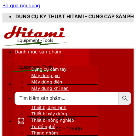
Bỏ qua nội dung
Ụ KỸ THUẬT HITAMI - CUNG CẤP SẢN PHẨM CHÍNH HÃN
Danh mục sản phẩm
Dụng cụ cầm tay
Máy dùng pin
Máy dùng điện
Máy dùng khí nén
Thiết bị đo kiểm
Thiết bị nâng đỡ
Thiết bị điện lạnh
Thiết bị xây dựng
Văn phòng làm việc:
Thiết bị nông nghiệp
Tủ đồ nghề
T2 - T7 (8h00 - 17h45)
Thang nhôm