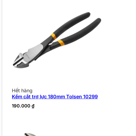
Hết hàng
Kềm cắt trợ lực 180mm Tolsen 10299
190.000
₫