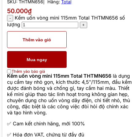
SKU:
THTMN656
Hãng:
Total
50.000₫
Kềm uốn vòng mini 115mm Total THTMN656 số
lượng
Thêm vào giỏ
Mua ngay
Thêm vào báo giá
Kềm uốn vòng mini 115mm Total THTMN656
là dụng
cụ cầm tay nhỏ gọn, kích thước 4,5″/115mm, đầu kềm
được đánh bóng và chống gỉ, tay cầm hai màu. Thiết
kế mini giúp thao tác linh hoạt trong không gian hẹp,
chuyên dụng cho uốn vòng dây điện, chi tiết nhỏ, thủ
công, đặc biệt là các công việc đòi hỏi độ chính xác
và tạo hình vòng.
✅ Cam kết chính hãng, mới 100%
✅ Hóa đơn VAT, chứng từ đầy đủ