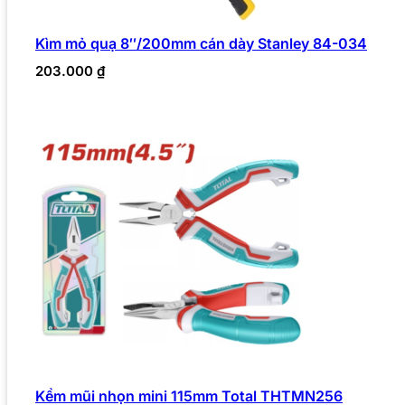
Kìm mỏ quạ 8″/200mm cán dày Stanley 84-034
203.000
₫
Kềm mũi nhọn mini 115mm Total THTMN256