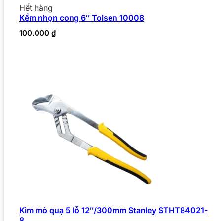
Hết hàng
Kềm nhọn cong 6″ Tolsen 10008
100.000
₫
Kìm mỏ quạ 5 lỗ 12″/300mm Stanley STHT84021-
8