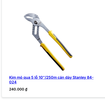
Kìm mỏ quạ 5 lỗ 10″/250m cán dày Stanley 84-
024
240.000
₫