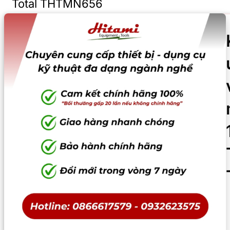
Total THTMN656