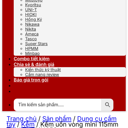
Kyoritsu
UNI-T
HIOKI
Hồng Ký
Nikawa
Nikita
Ameca
Tasco
Super Stars
HPMM
Minbao
Combo tiết kiệm
Chia sẻ & đánh giá
Kiến thức kỹ thuật
Cẩm nang review
Báo giá trọn gói
Trang chủ
/
Sản phẩm
/
Dụng cụ cầm
tay
/
Kềm
/
Kềm uốn vòng mini 115mm