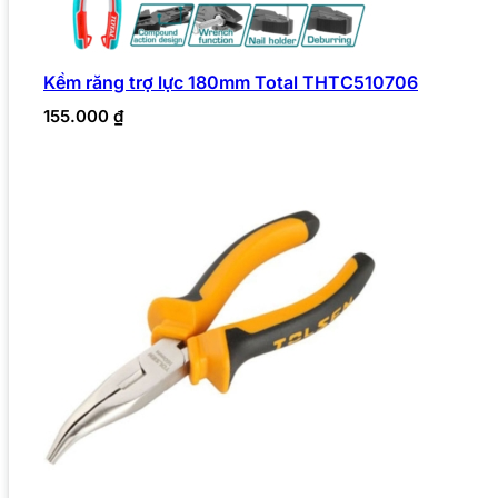
Kềm răng trợ lực 180mm Total THTC510706
155.000
₫