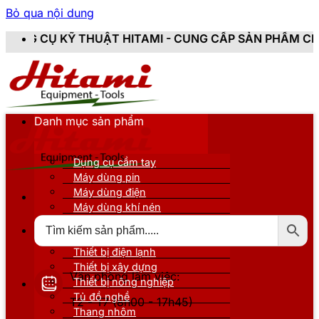
Bỏ qua nội dung
THUẬT HITAMI - CUNG CẤP SẢN PHẨM CHÍNH HÃNG, MỚI
Danh mục sản phẩm
Dụng cụ cầm tay
Máy dùng pin
Máy dùng điện
Máy dùng khí nén
Thiết bị đo kiểm
Thiết bị nâng đỡ
Thiết bị điện lạnh
Thiết bị xây dựng
Văn phòng làm việc:
Thiết bị nông nghiệp
Tủ đồ nghề
T2 - T7 (8h00 - 17h45)
Thang nhôm