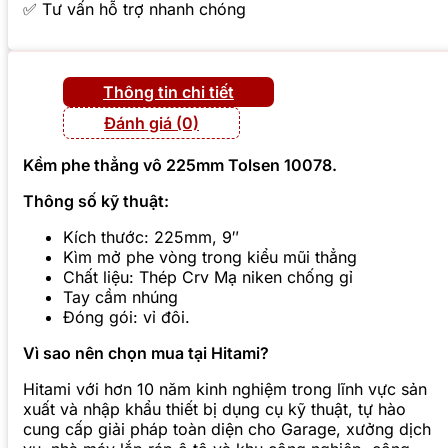
✅ Tư vấn hỗ trợ nhanh chóng
Thông tin chi tiết
Đánh giá (0)
Kềm phe thẳng vô 225mm Tolsen 10078.
Thông số kỹ thuật:
Kích thước: 225mm, 9″
Kìm mở phe vòng trong kiểu mũi thẳng
Chất liệu: Thép Crv Mạ niken chống gỉ
Tay cầm nhúng
Đóng gói: vỉ đôi.
Vì sao nên chọn mua tại Hitami?
Hitami với hơn 10 năm kinh nghiệm trong lĩnh vực sản
xuất và nhập khẩu thiết bị dụng cụ kỹ thuật, tự hào
cung cấp giải pháp toàn diện cho Garage, xưởng dịch