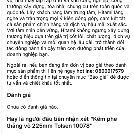
vụ, nhà máy lắp ráp ô tô và khu công nghiệp, công
trường xây dựng, tòa nhà, chung cư trên toàn quốc và
quốc tế. Lấy khách hàng làm trung tâm, Hitami lắng
nghe và trân trọng mọi ý kiến đóng góp, cam kết tất
cả sản phẩm chính hãng và dịch vụ hậu mãi xuất sắc.
Với tầm nhìn bền vững, Hitami không ngừng xây dựng
thương hiệu dựa trên giá trị cốt lõi: chất lượng, dịch vụ
chuyên nghiệp và mối quan hệ lâu dài, trở thành đối
tác đồng hành tin cậy trên con đường phát triển của
doanh nghiệp bạn.
Ngoài ra, nếu bạn đang tìm đơn vị báo giá theo danh
mục sản phẩm thì liên hệ ngay
hotline: 0866617579
hoặc điền thông tin tại chuyên mục “Báo giá” để được
tư vấn và chiết khấu tốt nhất.
Đánh giá
Chưa có đánh giá nào.
Hãy là người đầu tiên nhận xét “Kềm phe
thẳng vô 225mm Tolsen 10078”