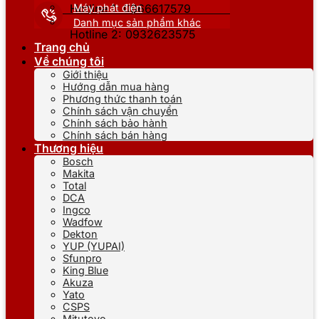
Máy phát điện
Hotline 1: 0866617579
Danh mục sản phẩm khác
Hotline 2: 0932623575
Trang chủ
Về chúng tôi
Giới thiệu
Hướng dẫn mua hàng
Phương thức thanh toán
Chính sách vận chuyển
Chính sách bảo hành
Chính sách bán hàng
Thương hiệu
Bosch
Makita
Total
DCA
Ingco
Wadfow
Dekton
YUP (YUPAI)
Sfunpro
King Blue
Akuza
Yato
CSPS
Mitutoyo