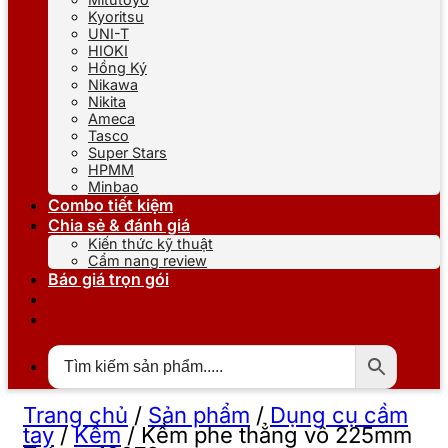
Kyoritsu
UNI-T
HIOKI
Hồng Ký
Nikawa
Nikita
Ameca
Tasco
Super Stars
HPMM
Minbao
Combo tiết kiệm
Chia sẻ & đánh giá
Kiến thức kỹ thuật
Cẩm nang review
Báo giá trọn gói
Trang chủ
/
Sản phẩm
/
Dụng cụ cầm
tay
/
Kềm
/
Kềm phe thẳng vô 225mm