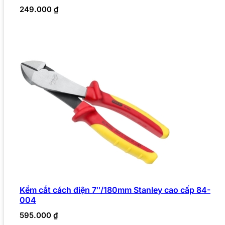
249.000
₫
Kềm cắt cách điện 7″/180mm Stanley cao cấp 84-
004
595.000
₫