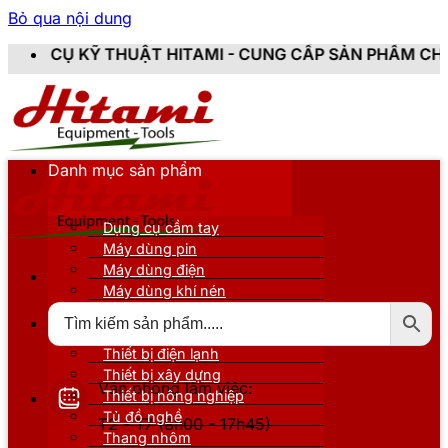
Bỏ qua nội dung
HUẬT HITAMI - CUNG CẤP SẢN PHẨM CHÍNH HÃNG, MỚI
Danh mục sản phẩm
Dụng cụ cầm tay
Máy dùng pin
Máy dùng điện
Máy dùng khí nén
Thiết bị đo kiểm
Thiết bị nâng đỡ
Thiết bị điện lạnh
Thiết bị xây dựng
Văn phòng làm việc:
Thiết bị nông nghiệp
Tủ đồ nghề
T2 - T7 (8h00 - 17h45)
Thang nhôm