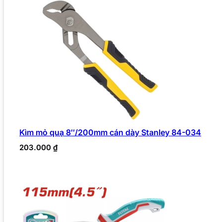
Kìm mỏ quạ 8″/200mm cán dày Stanley 84-034
203.000
₫