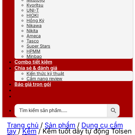
Kyoritsu
UNI-T
HIOKI
Hồng Ký
Nikawa
Nikita
Ameca
Tasco
Super Stars
HPMM
Minbao
Combo tiết kiệm
Chia sẻ & đánh giá
Kiến thức kỹ thuật
Cẩm nang review
Báo giá trọn gói
Trang chủ
/
Sản phẩm
/
Dụng cụ cầm
tay
/
Kềm
/
Kềm tuốt dây tự động Tolsen