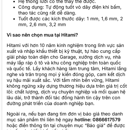
Hệ thống lưỡi có thể thay thế được.
Công dụng: Tự động tuốt vỏ dây điện khi bấm,
thao tác cũng rất dễ dàng.
Tuốt được các kích thước dây: 1 mm, 1,6 mm, 2
mm, 2,6 mm, 3,2 mm
Vì sao nên chọn mua tại Hitami?
Hitami với hơn 10 năm kinh nghiệm trong lĩnh vực sản
xuất và nhập khẩu thiết bị kỹ thuật, tự hào cung cấp
giải pháp toàn diện cho Garage, xưởng dịch vụ, nhà
máy lắp ráp ô tô và khu công nghiệp trên toàn quốc
và quốc tế. Lấy khách hàng làm trung tâm, Hitami lắng
nghe và trân trọng mọi ý kiến đóng góp, cam kết dịch
vụ hậu mãi xuất sắc. Với tầm nhìn bền vững, Hitami
không ngừng xây dựng thương hiệu dựa trên giá trị cốt
lõi: chất lượng, dịch vụ chuyên nghiệp và mối quan hệ
lâu dài, trở thành đối tác đồng hành tin cậy trên con
đường phát triển của doanh nghiệp bạn.
Ngoài ra, nếu bạn đang tìm đơn vị báo giá theo danh
mục sản phẩm thì liên hệ ngay
hotline: 0866617579
hoặc điền thông tin tại chuyên mục “Báo giá” để được