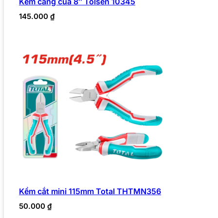
Kềm càng cua 8″ Tolsen 10345
145.000
₫
Kềm cắt mini 115mm Total THTMN356
50.000
₫