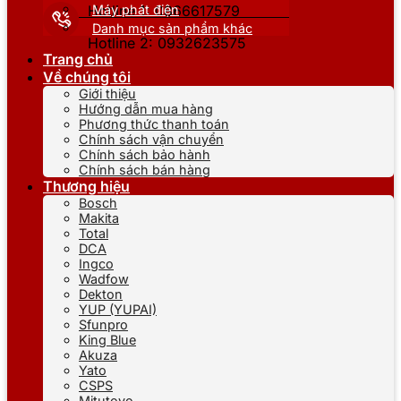
Máy phát điện
Hotline 1: 0866617579
Danh mục sản phẩm khác
Hotline 2: 0932623575
Trang chủ
Về chúng tôi
Giới thiệu
Hướng dẫn mua hàng
Phương thức thanh toán
Chính sách vận chuyển
Chính sách bảo hành
Chính sách bán hàng
Thương hiệu
Bosch
Makita
Total
DCA
Ingco
Wadfow
Dekton
YUP (YUPAI)
Sfunpro
King Blue
Akuza
Yato
CSPS
Mitutoyo