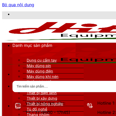
Bỏ qua nội dung
Danh mục sản phẩm
Dụng cụ cầm tay
Máy dùng pin
Máy dùng điện
Máy dùng khí nén
Thiết bị đo kiểm
Thiết bị nâng đỡ
Thiết bị điện lạnh
Thiết bị xây dựng
Văn phòng làm việc:
Hotline 
Thiết bị nông nghiệp
Tủ đồ nghề
T2 - T7 (8h00 - 17h45)
Hotline 
Thang nhôm