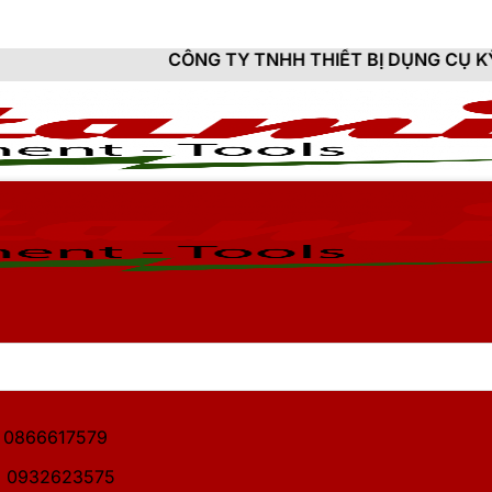
CÔNG TY TNHH THIẾT BỊ DỤNG CỤ KỸ THUẬT HITAM
1: 0866617579
2: 0932623575