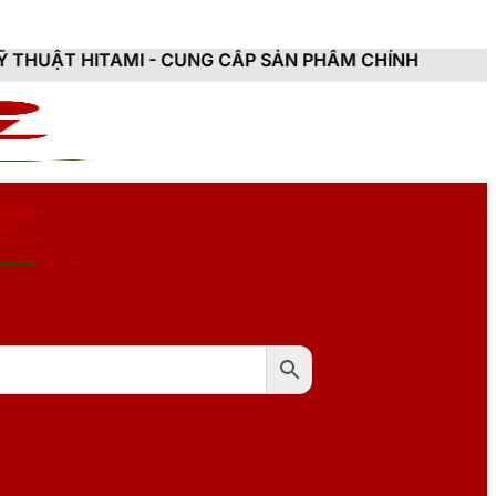
I - CUNG CẤP SẢN PHẨM CHÍNH HÃNG, MỚI 100%, ĐẦY 