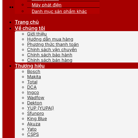
Máy phát điện
Danh mục sản phẩm khác
Trang chủ
Về chúng tôi
Giới thiệu
Hướng dẫn mua hàng
Phương thức thanh toán
Chính sách vận chuyển
Chính sách bảo hành
Chính sách bán hàng
Thương hiệu
Bosch
Makita
Total
DCA
Ingco
Wadfow
Dekton
YUP (YUPAI)
Sfunpro
King Blue
Akuza
Yato
CSPS