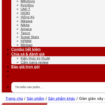
Mitutoyo
Kyoritsu
UNI-T
HIOKI
Hồng Ký
Nikawa
Nikita
Ameca
Tasco
Super Stars
HPMM
Minbao
Combo tiết kiệm
Chia sẻ & đánh giá
Kiến thức kỹ thuật
Cẩm nang review
Báo giá trọn gói
Trang chủ
/
Sản phẩm
/
Sản phẩm khác
/
Giàn giáo xây