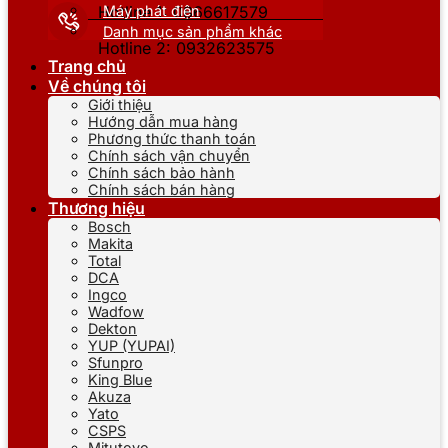
Máy phát điện
Hotline 1: 0866617579
Danh mục sản phẩm khác
Hotline 2: 0932623575
Trang chủ
Về chúng tôi
Giới thiệu
Hướng dẫn mua hàng
Phương thức thanh toán
Chính sách vận chuyển
Chính sách bảo hành
Chính sách bán hàng
Thương hiệu
Bosch
Makita
Total
DCA
Ingco
Wadfow
Dekton
YUP (YUPAI)
Sfunpro
King Blue
Akuza
Yato
CSPS
Mitutoyo