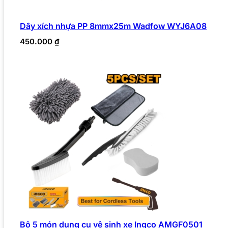
Dây xích nhựa PP 8mmx25m Wadfow WYJ6A08
450.000
₫
Bộ 5 món dụng cụ vệ sinh xe Ingco AMGF0501