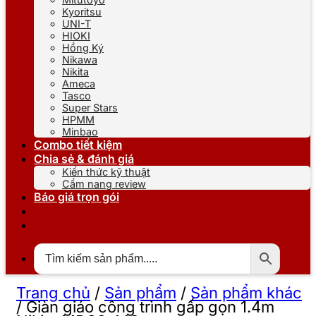
Kyoritsu
UNI-T
HIOKI
Hồng Ký
Nikawa
Nikita
Ameca
Tasco
Super Stars
HPMM
Minbao
Combo tiết kiệm
Chia sẻ & đánh giá
Kiến thức kỹ thuật
Cẩm nang review
Báo giá trọn gói
Trang chủ
/
Sản phẩm
/
Sản phẩm khác
/
Giàn giáo công trình gấp gọn 1.4m