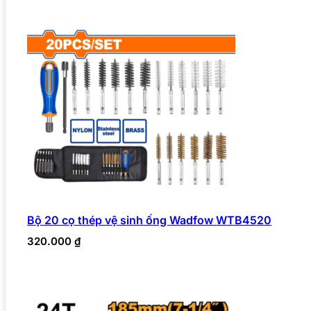
Bộ 20 cọ thép vệ sinh ống Wadfow WTB4520
320.000
₫