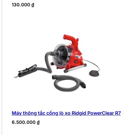
130.000
₫
Máy thông tắc cống lò xo Ridgid PowerClear R7
6.500.000
₫