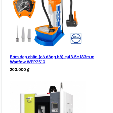
Bơm đạp chân (có đồng hồ) φ43.5*183m m
Wadfow WPP2510
200.000
₫