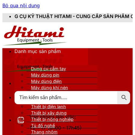
Bỏ qua nội dung
UẬT HITAMI - CUNG CẤP SẢN PHẨM CHÍNH HÃNG, MỚI 
Danh mục sản phẩm
Dụng cụ cầm tay
Máy dùng pin
Máy dùng điện
Máy dùng khí nén
Thiết bị đo kiểm
Thiết bị nâng đỡ
Thiết bị điện lạnh
Thiết bị xây dựng
Văn phòng làm việc:
Thiết bị nông nghiệp
Tủ đồ nghề
T2 - T7 (8h00 - 17h45)
Thang nhôm