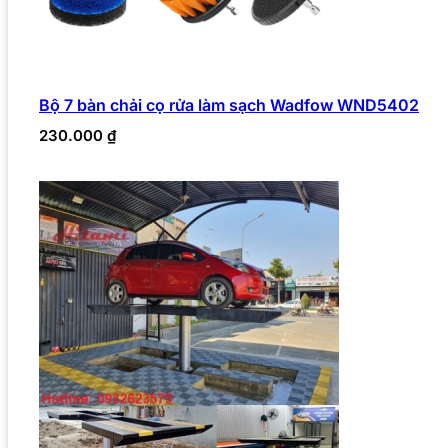
Bộ 7 bàn chải cọ rửa làm sạch Wadfow WND5402
230.000
₫