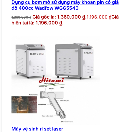
Dụng cụ bơm mỡ sử dụng máy khoan pin có giá
đỡ 400cc Wadfow WGG5540
Giá gốc là: 1.360.000 ₫.
Giá
1.196.000
₫
1.360.000
₫
hiện tại là: 1.196.000 ₫.
Máy vệ sinh rỉ sét laser