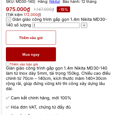
SKU:
MD30-140
Hãng:
Nikita
Bảo hành: 12 tháng
975.000₫
1.147.000₫
-15%
(Tiết kiệm
172.000₫
)
Giàn giáo công trình gấp gọn 1.4m Nikita MD30-
140 số lượng
Thêm vào giỏ
Mua ngay
Thêm vào báo giá
Giàn giáo công trình gấp gọn 1.4m Nikita MD30-140
làm từ Inox dày 5mm, tải trọng 150kg. Chiều cao điều
chỉnh từ 70cm – 140cm, kích thước mâm 140x30cm
rộng rãi, giúp đứng vững khi thi công xây dựng lâu
dài.
✅ Cam kết chính hãng, mới 100%
✅ Hóa đơn VAT, chứng từ đầy đủ