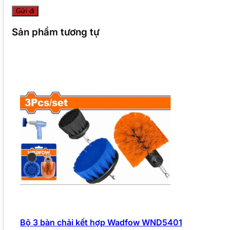
Sản phẩm tương tự
Bộ 3 bàn chải kết hợp Wadfow WND5401