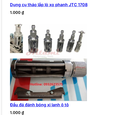
Dụng cụ tháo lắp lò xo phanh JTC 1708
1.000
₫
Đầu đá đánh bóng xi lanh ô tô
1.000
₫