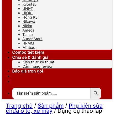
Kyoritsu
UNI-T
HIOKI
Hồng Ký
Nikawa
Nikita
Ameca
Tasco
Super Stars
HPMM
Minbao
Combo tiết kiệm
Chia sẻ & đánh giá
Kiến thức kỹ thuật
Cẩm nang review
Báo giá trọn gói
Trang chủ
/
Sản phẩm
/
Phụ kiện sửa
chữa ô tô, xe máy
/
Dụng cụ tháo lắp