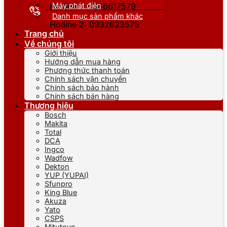
Máy phát điện
Hotline 1: 0866617579
Danh mục sản phẩm khác
Hotline 2: 0932623575
Trang chủ
Về chúng tôi
Giới thiệu
Hướng dẫn mua hàng
Phương thức thanh toán
Chính sách vận chuyển
Chính sách bảo hành
Chính sách bán hàng
Thương hiệu
Bosch
Makita
Total
DCA
Ingco
Wadfow
Dekton
YUP (YUPAI)
Sfunpro
King Blue
Akuza
Yato
CSPS
Mitutoyo