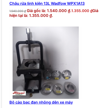
Chậu rửa linh kiện 13L Wadfow WPX1A13
Giá gốc là: 1.540.000 ₫.
Giá
1.355.000
₫
1.540.000
₫
hiện tại là: 1.355.000 ₫.
Bộ cảo bạc đạn nhông dên xe máy