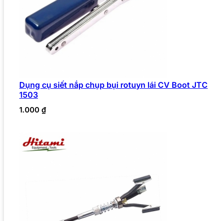
Dụng cụ siết nắp chụp bụi rotuyn lái CV Boot JTC
1503
1.000
₫