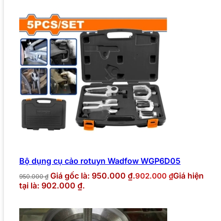
Bộ dụng cụ cảo rotuyn Wadfow WGP6D05
Giá gốc là: 950.000 ₫.
Giá hiện
902.000
₫
950.000
₫
tại là: 902.000 ₫.