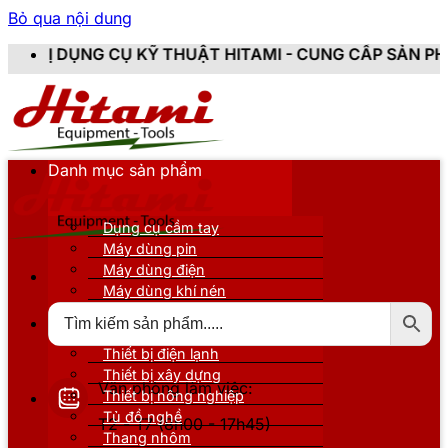
Bỏ qua nội dung
Ỹ THUẬT HITAMI - CUNG CẤP SẢN PHẨM CHÍNH HÃNG, 
Danh mục sản phẩm
Dụng cụ cầm tay
Máy dùng pin
Máy dùng điện
Máy dùng khí nén
Thiết bị đo kiểm
Thiết bị nâng đỡ
Thiết bị điện lạnh
Thiết bị xây dựng
Văn phòng làm việc:
Thiết bị nông nghiệp
Tủ đồ nghề
T2 - T7 (8h00 - 17h45)
Thang nhôm