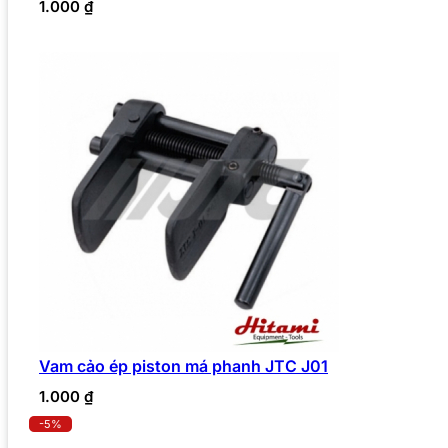
1.000
₫
Vam cảo ép piston má phanh JTC J01
1.000
₫
-5%