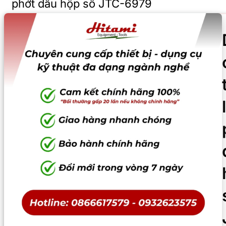
phớt dầu hộp số JTC-6979