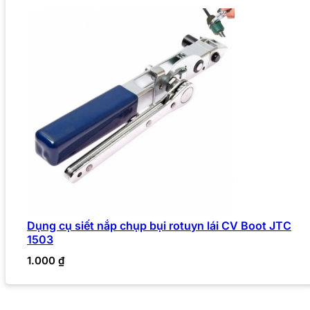
Dụng cụ siết nắp chụp bụi rotuyn lái CV Boot JTC
1503
1.000
₫