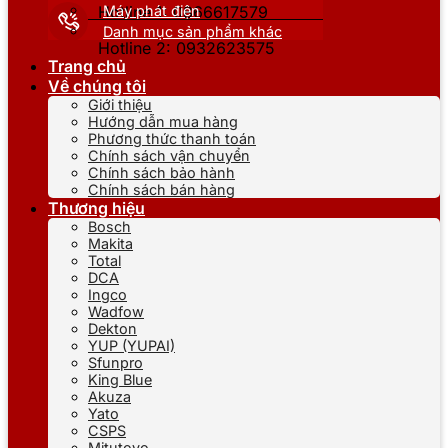
Máy phát điện
Hotline 1: 0866617579
Danh mục sản phẩm khác
Hotline 2: 0932623575
Trang chủ
Về chúng tôi
Giới thiệu
Hướng dẫn mua hàng
Phương thức thanh toán
Chính sách vận chuyển
Chính sách bảo hành
Chính sách bán hàng
Thương hiệu
Bosch
Makita
Total
DCA
Ingco
Wadfow
Dekton
YUP (YUPAI)
Sfunpro
King Blue
Akuza
Yato
CSPS
Mitutoyo