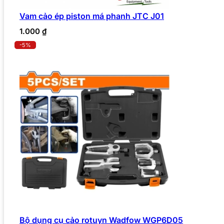
Vam cảo ép piston má phanh JTC J01
1.000
₫
-5%
Bộ dụng cụ cảo rotuyn Wadfow WGP6D05