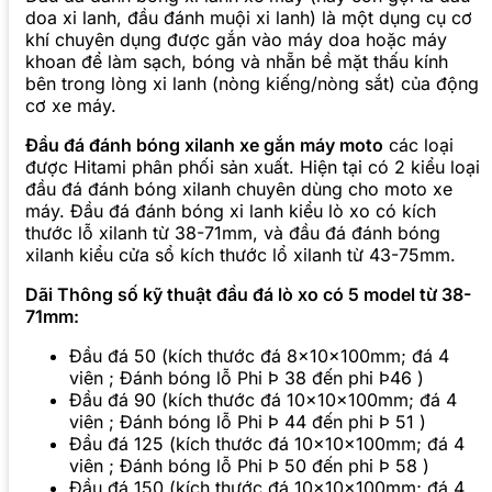
doa xi lanh, đầu đánh muội xi lanh) là một dụng cụ cơ
khí chuyên dụng được gắn vào máy doa hoặc máy
khoan để làm sạch, bóng và nhẵn bề mặt thấu kính
bên trong lòng xi lanh (nòng kiếng/nòng sắt) của động
cơ xe máy.
Đầu đá đánh bóng xilanh xe gắn máy moto
các loại
được Hitami phân phối sản xuất. Hiện tại có 2 kiểu loại
đầu đá đánh bóng xilanh chuyên dùng cho moto xe
máy. Đầu đá đánh bóng xi lanh kiểu lò xo có kích
thước lỗ xilanh từ 38-71mm, và đầu đá đánh bóng
xilanh kiểu cửa sổ kích thước lổ xilanh từ 43-75mm.
Dãi Thông số kỹ thuật đầu đá lò xo có 5 model từ 38-
71mm:
Đầu đá 50 (kích thước đá 8x10x100mm; đá 4
viên ; Đánh bóng lỗ Phi Þ 38 đến phi Þ46 )
Đầu đá 90 (kích thước đá 10x10x100mm; đá 4
viên ; Đánh bóng lỗ Phi Þ 44 đến phi Þ 51 )
Đầu đá 125 (kích thước đá 10x10x100mm; đá 4
viên ; Đánh bóng lỗ Phi Þ 50 đến phi Þ 58 )
Đầu đá 150 (kích thước đá 10x10x100mm; đá 4