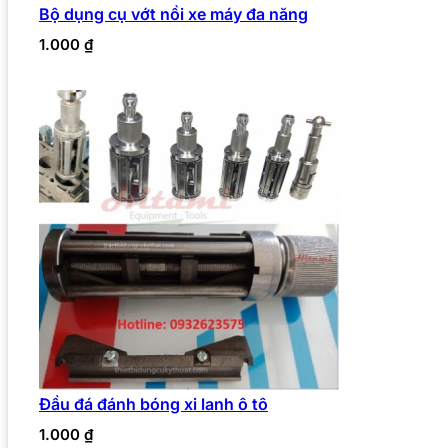
Bộ dụng cụ vớt nồi xe máy đa năng
1.000
₫
Đầu đá đánh bóng xi lanh ô tô
1.000
₫