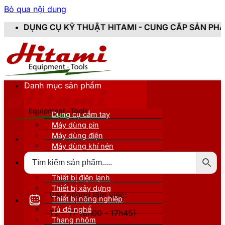
Bỏ qua nội dung
THUẬT HITAMI - CUNG CẤP SẢN PHẨM CHÍNH HÃNG, MỚI
Danh mục sản phẩm
Dụng cụ cầm tay
Máy dùng pin
Máy dùng điện
Máy dùng khí nén
Thiết bị đo kiểm
Thiết bị nâng đỡ
Thiết bị điện lạnh
Thiết bị xây dựng
Văn phòng làm việc:
Thiết bị nông nghiệp
Tủ đồ nghề
T2 - T7 (8h00 - 17h45)
Thang nhôm