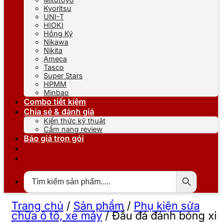
Kyoritsu
UNI-T
HIOKI
Hồng Ký
Nikawa
Nikita
Ameca
Tasco
Super Stars
HPMM
Minbao
Combo tiết kiệm
Chia sẻ & đánh giá
Kiến thức kỹ thuật
Cẩm nang review
Báo giá trọn gói
Trang chủ
/
Sản phẩm
/
Phụ kiện sửa
chữa ô tô, xe máy
/
Đầu đá đánh bóng xi