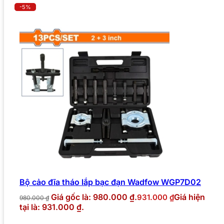
-5%
Bộ cảo đĩa tháo lắp bạc đạn Wadfow WGP7D02
Giá gốc là: 980.000 ₫.
Giá hiện
931.000
₫
980.000
₫
tại là: 931.000 ₫.