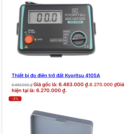
Thiết bị đo điện trở đất Kyoritsu 4105A
Giá gốc là: 6.463.000 ₫.
Giá
6.270.000
₫
6.463.000
₫
hiện tại là: 6.270.000 ₫.
-3%