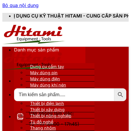
Bỏ qua nội dung
KỸ THUẬT HITAMI - CUNG CẤP SẢN PHẨM CHÍNH HÃNG, 
Danh mục sản phẩm
Dụng cụ cầm tay
Máy dùng pin
Máy dùng điện
Máy dùng khí nén
Thiết bị đo kiểm
Thiết bị nâng đỡ
Thiết bị điện lạnh
Thiết bị xây dựng
Văn phòng làm việc:
Thiết bị nông nghiệp
Tủ đồ nghề
T2 - T7 (8h00 - 17h45)
Thang nhôm