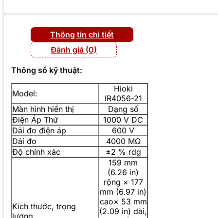
Thông tin chi tiết
Đánh giá (0)
Thông số kỹ thuật:
Hioki
Model:
IR4056-21
Màn hình hiển thị
Dạng số
Điện Áp Thử
1000 V DC
Dải đo điện áp
600 V
Dải đo
4000 MΩ
Độ chính xác
±2 % rdg
159 mm
(6.26 in)
rộng × 177
mm (6.97 in)
cao× 53 mm
Kích thước, trọng
(2.09 in) dài,
lượng