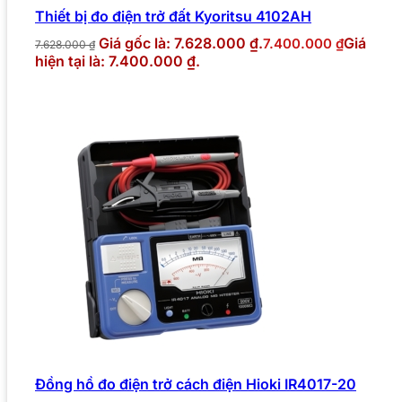
Thiết bị đo điện trở đất Kyoritsu 4102AH
Giá gốc là: 7.628.000 ₫.
Giá
7.400.000
₫
7.628.000
₫
hiện tại là: 7.400.000 ₫.
Đồng hồ đo điện trở cách điện Hioki IR4017-20