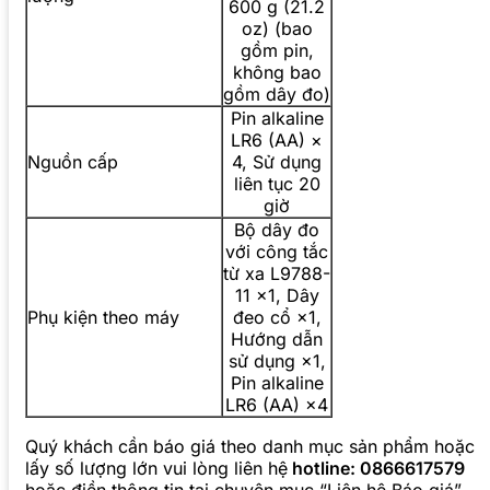
600 g (21.2
oz) (bao
gồm pin,
không bao
gồm dây đo)
Pin alkaline
LR6 (AA) ×
Nguồn cấp
4, Sử dụng
liên tục 20
giờ
Bộ dây đo
với công tắc
từ xa L9788-
11 ×1, Dây
Phụ kiện theo máy
đeo cổ ×1,
Hướng dẫn
sử dụng ×1,
Pin alkaline
LR6 (AA) ×4
Quý khách cần báo giá theo danh mục sản phẩm hoặc
lấy số lượng lớn vui lòng liên hệ
hotline: 0866617579