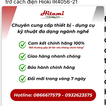
trở cách điện Hioki IR4056-21