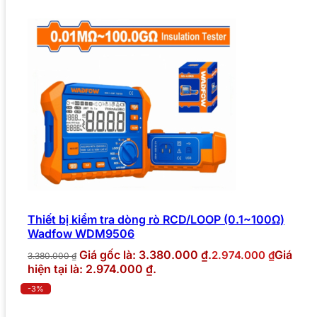
Thiết bị kiểm tra dòng rò RCD/LOOP (0.1~100Ω)
Wadfow WDM9506
Giá gốc là: 3.380.000 ₫.
Giá
2.974.000
₫
3.380.000
₫
hiện tại là: 2.974.000 ₫.
-3%