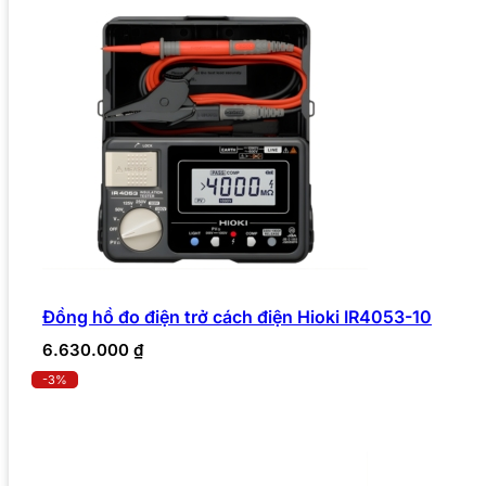
Đồng hồ đo điện trở cách điện Hioki IR4053-10
6.630.000
₫
-3%