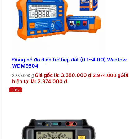
Đồng hồ đo điện trở tiếp đất (0.1~4.0Ω) Wadfow
WDM9504
Giá gốc là: 3.380.000 ₫.
Giá
2.974.000
₫
3.380.000
₫
hiện tại là: 2.974.000 ₫.
-3%