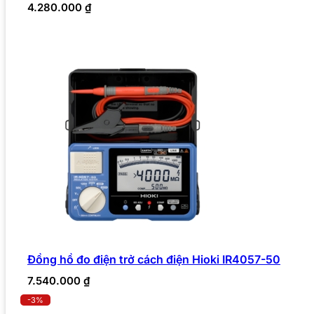
4.280.000
₫
Đồng hồ đo điện trở cách điện Hioki IR4057-50
7.540.000
₫
-3%