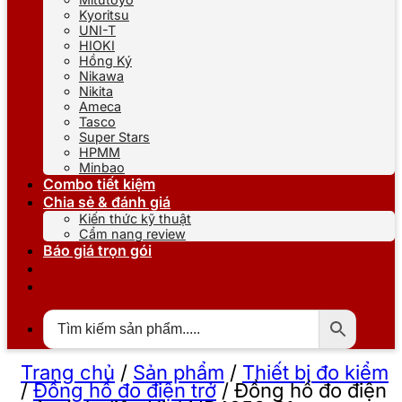
Kyoritsu
UNI-T
HIOKI
Hồng Ký
Nikawa
Nikita
Ameca
Tasco
Super Stars
HPMM
Minbao
Combo tiết kiệm
Chia sẻ & đánh giá
Kiến thức kỹ thuật
Cẩm nang review
Báo giá trọn gói
Trang chủ
/
Sản phẩm
/
Thiết bị đo kiểm
/
Đồng hồ đo điện trở
/
Đồng hồ đo điện