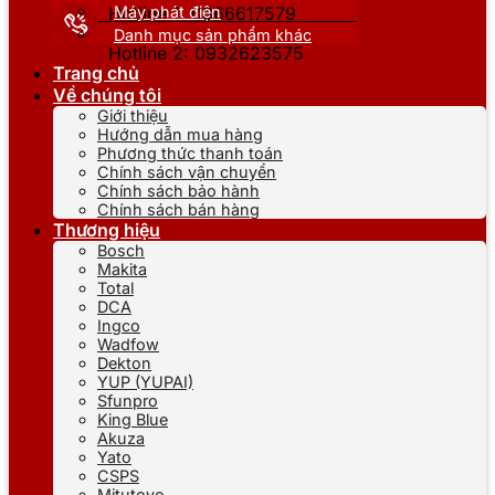
Máy phát điện
Hotline 1: 0866617579
Danh mục sản phẩm khác
Hotline 2: 0932623575
Trang chủ
Về chúng tôi
Giới thiệu
Hướng dẫn mua hàng
Phương thức thanh toán
Chính sách vận chuyển
Chính sách bảo hành
Chính sách bán hàng
Thương hiệu
Bosch
Makita
Total
DCA
Ingco
Wadfow
Dekton
YUP (YUPAI)
Sfunpro
King Blue
Akuza
Yato
CSPS
Mitutoyo