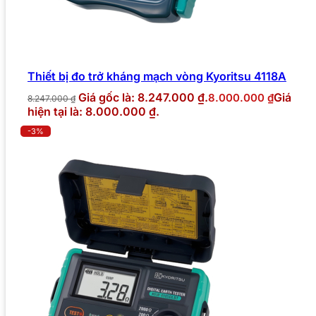
Thiết bị đo trở kháng mạch vòng Kyoritsu 4118A
Giá gốc là: 8.247.000 ₫.
Giá
8.000.000
₫
8.247.000
₫
hiện tại là: 8.000.000 ₫.
-3%