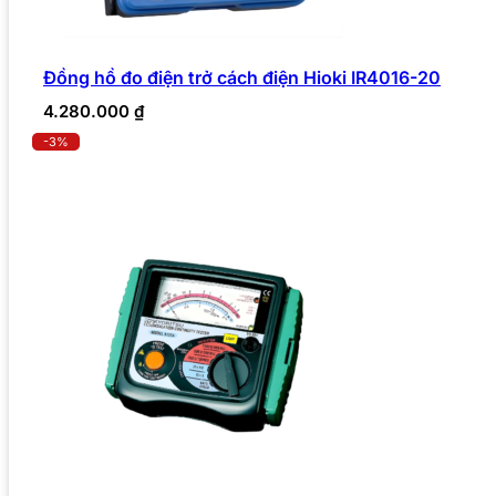
Đồng hồ đo điện trở cách điện Hioki IR4016-20
4.280.000
₫
-3%