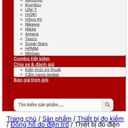
Kyoritsu
UNI-T
HIOKI
Hồng Ký
Nikawa
Nikita
Ameca
Tasco
Super Stars
HPMM
Minbao
Combo tiết kiệm
Chia sẻ & đánh giá
Kiến thức kỹ thuật
Cẩm nang review
Báo giá trọn gói
Trang chủ
/
Sản phẩm
/
Thiết bị đo kiểm
/
Đồng hồ đo điện trở
/
Thiết bị đo điện