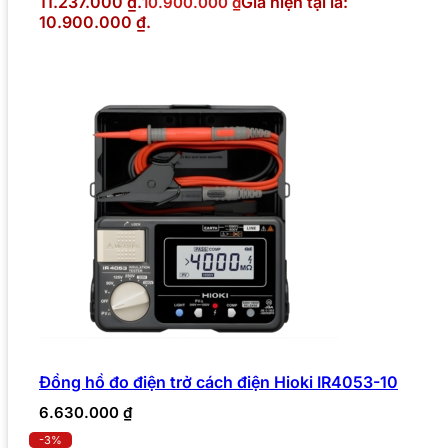
11.237.000 ₫.
Giá hiện tại là:
10.900.000
₫
10.900.000 ₫.
Đồng hồ đo điện trở cách điện Hioki IR4053-10
6.630.000
₫
-3%