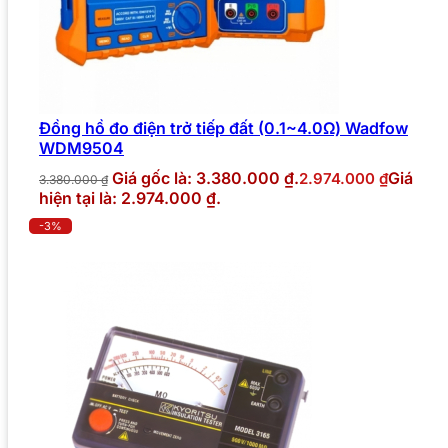
Đồng hồ đo điện trở tiếp đất (0.1~4.0Ω) Wadfow
WDM9504
Giá gốc là: 3.380.000 ₫.
Giá
2.974.000
₫
3.380.000
₫
hiện tại là: 2.974.000 ₫.
-3%