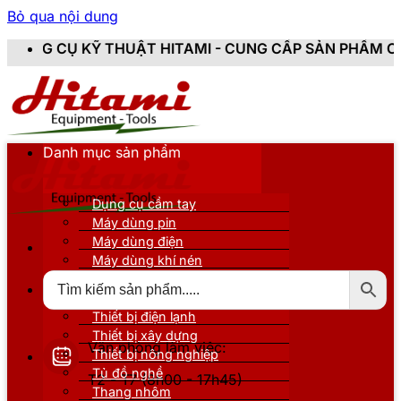
Bỏ qua nội dung
ẬT HITAMI - CUNG CẤP SẢN PHẨM CHÍNH HÃNG, MỚI 1
Danh mục sản phẩm
Dụng cụ cầm tay
Máy dùng pin
Máy dùng điện
Máy dùng khí nén
Thiết bị đo kiểm
Thiết bị nâng đỡ
Thiết bị điện lạnh
Thiết bị xây dựng
Văn phòng làm việc:
Thiết bị nông nghiệp
Tủ đồ nghề
T2 - T7 (8h00 - 17h45)
Thang nhôm