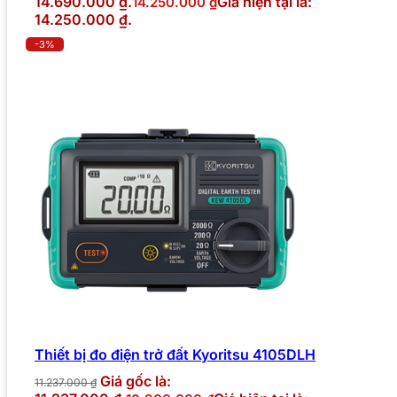
14.690.000 ₫.
Giá hiện tại là:
14.250.000
₫
14.250.000 ₫.
-3%
Thiết bị đo điện trở đất Kyoritsu 4105DLH
Giá gốc là:
11.237.000
₫