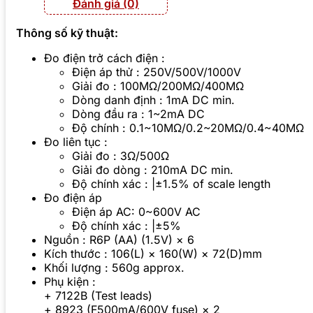
Đánh giá (0)
Thông số kỹ thuật:
Đo điện trở cách điện :
Điện áp thử : 250V/500V/1000V
Giải đo : 100MΩ/200MΩ/400MΩ
Dòng danh định : 1mA DC min.
Dòng đầu ra : 1~2mA DC
Độ chính : 0.1~10MΩ/0.2~20MΩ/0.4~40MΩ
Đo liên tục :
Giải đo : 3Ω/500Ω
Giải đo dòng : 210mA DC min.
Độ chính xác : |±1.5% of scale length
Đo điện áp
Điện áp AC: 0~600V AC
Độ chính xác : |±5%
Nguồn : R6P (AA) (1.5V) × 6
Kích thước : 106(L) × 160(W) × 72(D)mm
Khối lượng : 560g approx.
Phụ kiện :
+ 7122B (Test leads)
+ 8923 (F500mA/600V fuse) × 2