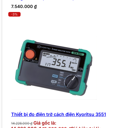
7.540.000
₫
-3%
Thiết bị đo điện trở cách điện Kyoritsu 3551
Giá gốc là:
14.226.000
₫