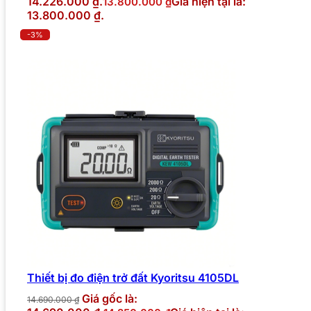
14.226.000 ₫.
Giá hiện tại là:
13.800.000
₫
13.800.000 ₫.
-3%
Thiết bị đo điện trở đất Kyoritsu 4105DL
Giá gốc là:
14.690.000
₫