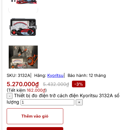
SKU:
3132A
Hãng:
Kyoritsu
Bảo hành: 12 tháng
5.270.000₫
5.432.000₫
-3%
(Tiết kiệm
162.000₫
)
Thiết bị đo điện trở cách điện Kyoritsu 3132A số
lượng
Thêm vào giỏ