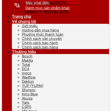
Máy phát điện
Hotline 1: 0866617579
Danh mục sản phẩm khác
Hotline 2: 0932623575
Trang chủ
Về chúng tôi
Giới thiệu
Hướng dẫn mua hàng
Phương thức thanh toán
Chính sách vận chuyển
Chính sách bảo hành
Chính sách bán hàng
Thương hiệu
Bosch
Makita
Total
DCA
Ingco
Wadfow
Dekton
YUP (YUPAI)
Sfunpro
King Blue
Akuza
Yato
CSPS
Mitutoyo