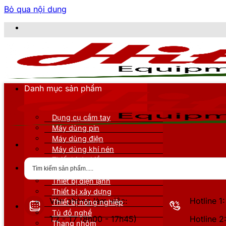
Bỏ qua nội dung
CÔN
Danh mục sản phẩm
Dụng cụ cầm tay
Máy dùng pin
Máy dùng điện
Máy dùng khí nén
Thiết bị đo kiểm
Thiết bị nâng đỡ
Thiết bị điện lạnh
Thiết bị xây dựng
Văn phòng làm việc:
Hotline 
Thiết bị nông nghiệp
Tủ đồ nghề
T2 - T7 (8h00 - 17h45)
Hotline 
Thang nhôm