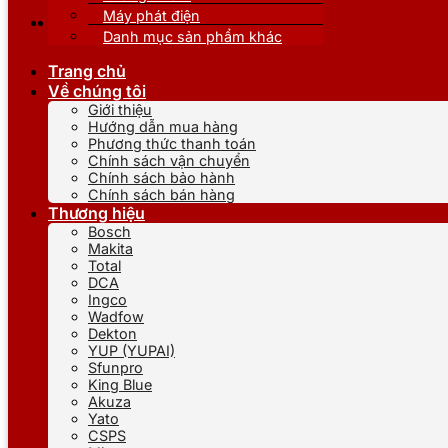
Máy phát điện
Danh mục sản phẩm khác
Trang chủ
Về chúng tôi
Giới thiệu
Hướng dẫn mua hàng
Phương thức thanh toán
Chính sách vận chuyển
Chính sách bảo hành
Chính sách bán hàng
Thương hiệu
Bosch
Makita
Total
DCA
Ingco
Wadfow
Dekton
YUP (YUPAI)
Sfunpro
King Blue
Akuza
Yato
CSPS