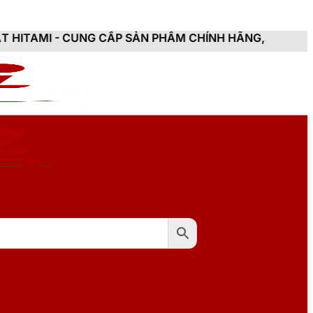
NG CẤP SẢN PHẨM CHÍNH HÃNG, MỚI 100%, ĐẦY ĐỦ CHỨ