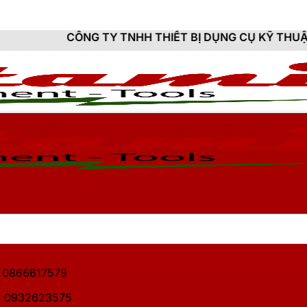
G TY TNHH THIẾT BỊ DỤNG CỤ KỸ THUẬT HITAMI - CU
1: 0866617579
2: 0932623575