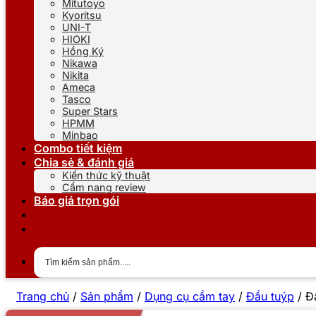
Mitutoyo
Kyoritsu
UNI-T
HIOKI
Hồng Ký
Nikawa
Nikita
Ameca
Tasco
Super Stars
HPMM
Minbao
Combo tiết kiệm
Chia sẻ & đánh giá
Kiến thức kỹ thuật
Cẩm nang review
Báo giá trọn gói
Trang chủ
/
Sản phẩm
/
Dụng cụ cầm tay
/
Đầu tuýp
/
Đ