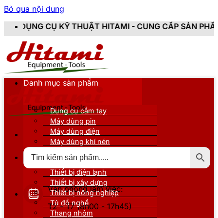
Bỏ qua nội dung
 THUẬT HITAMI - CUNG CẤP SẢN PHẨM CHÍNH HÃNG, MỚ
Danh mục sản phẩm
Dụng cụ cầm tay
Máy dùng pin
Máy dùng điện
Máy dùng khí nén
Thiết bị đo kiểm
Thiết bị nâng đỡ
Thiết bị điện lạnh
Thiết bị xây dựng
Văn phòng làm việc:
Thiết bị nông nghiệp
Tủ đồ nghề
T2 - T7 (8h00 - 17h45)
Thang nhôm