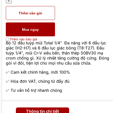
Thêm vào giỏ
Mua ngay
Thêm vào báo giá
Bộ 12 đầu tuýp mũi Total 1/4″ Đa năng với 6 đầu lục
giác (H2-H7) và 6 đầu lục giác bông (T8-T27). Đầu
tuýp 1/4″, mũi Cr-V siêu bền, thân thép 50BV30 mạ
crom chống gỉ. Xử lý nhiệt tăng cường độ cứng. Đóng
gói vỉ đôi, tiện lợi cho mọi nhu cầu sửa chữa.
✅ Cam kết chính hãng, mới 100%
✅ Hóa đơn VAT, chứng từ đầy đủ
✅ Tư vấn hỗ trợ nhanh chóng
Thông tin chi tiết