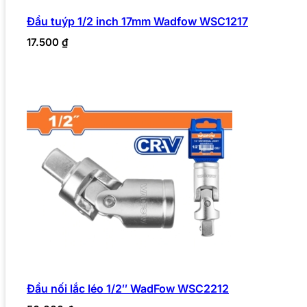
Đầu tuýp 1/2 inch 17mm Wadfow WSC1217
17.500
₫
Đầu nối lắc léo 1/2″ WadFow WSC2212