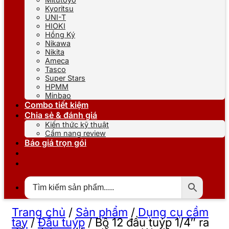
Kyoritsu
UNI-T
HIOKI
Hồng Ký
Nikawa
Nikita
Ameca
Tasco
Super Stars
HPMM
Minbao
Combo tiết kiệm
Chia sẻ & đánh giá
Kiến thức kỹ thuật
Cẩm nang review
Báo giá trọn gói
Trang chủ
/
Sản phẩm
/
Dụng cụ cầm
tay
/
Đầu tuýp
/
Bộ 12 đầu tuýp 1/4″ ra