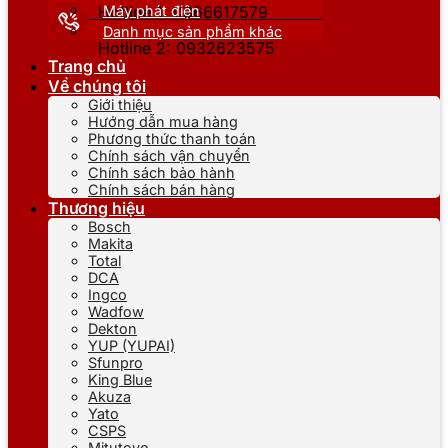
Máy phát điện
Hotline 1: 0866617579
Danh mục sản phẩm khác
Hotline 2: 0932623575
Trang chủ
Về chúng tôi
Giới thiệu
Hướng dẫn mua hàng
Phương thức thanh toán
Chính sách vận chuyển
Chính sách bảo hành
Chính sách bán hàng
Thương hiệu
Bosch
Makita
Total
DCA
Ingco
Wadfow
Dekton
YUP (YUPAI)
Sfunpro
King Blue
Akuza
Yato
CSPS
Mitutoyo