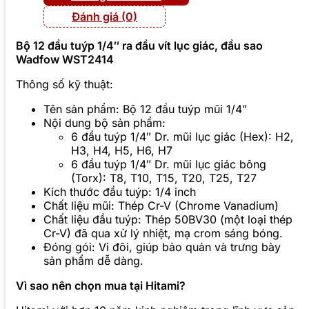
Đánh giá (0)
Bộ 12 đầu tuýp 1/4″ ra đầu vít lục giác, đầu sao
Wadfow WST2414
Thông số kỹ thuật:
Tên sản phẩm: Bộ 12 đầu tuýp mũi 1/4”
Nội dung bộ sản phẩm:
6 đầu tuýp 1/4″ Dr. mũi lục giác (Hex): H2,
H3, H4, H5, H6, H7
6 đầu tuýp 1/4″ Dr. mũi lục giác bông
(Torx): T8, T10, T15, T20, T25, T27
Kích thước đầu tuýp: 1/4 inch
Chất liệu mũi: Thép Cr-V (Chrome Vanadium)
Chất liệu đầu tuýp: Thép 50BV30 (một loại thép
Cr-V) đã qua xử lý nhiệt, mạ crom sáng bóng.
Đóng gói: Vỉ đôi, giúp bảo quản và trưng bày
sản phẩm dễ dàng.
Vì sao nên chọn mua tại Hitami?