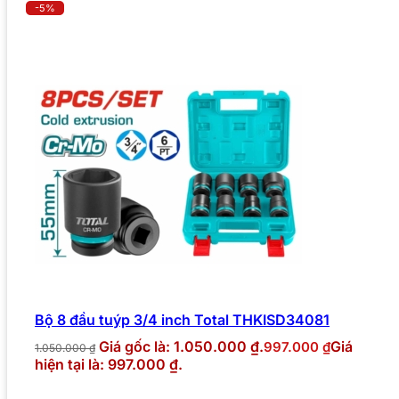
-5%
Bộ 8 đầu tuýp 3/4 inch Total THKISD34081
Giá gốc là: 1.050.000 ₫.
Giá
997.000
₫
1.050.000
₫
hiện tại là: 997.000 ₫.