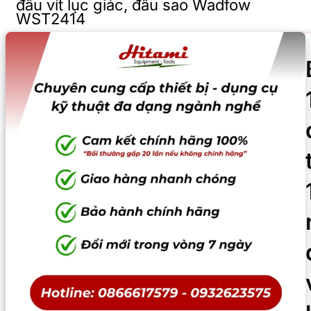
đầu vít lục giác, đầu sao Wadfow
WST2414