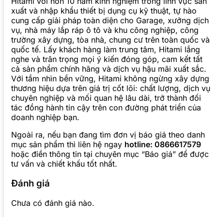
Hitami với hơn 10 năm kinh nghiệm trong lĩnh vực sản
xuất và nhập khẩu thiết bị dụng cụ kỹ thuật, tự hào
cung cấp giải pháp toàn diện cho Garage, xưởng dịch
vụ, nhà máy lắp ráp ô tô và khu công nghiệp, công
trường xây dựng, tòa nhà, chung cư trên toàn quốc và
quốc tế. Lấy khách hàng làm trung tâm, Hitami lắng
nghe và trân trọng mọi ý kiến đóng góp, cam kết tất
cả sản phẩm chính hãng và dịch vụ hậu mãi xuất sắc.
Với tầm nhìn bền vững, Hitami không ngừng xây dựng
thương hiệu dựa trên giá trị cốt lõi: chất lượng, dịch vụ
chuyên nghiệp và mối quan hệ lâu dài, trở thành đối
tác đồng hành tin cậy trên con đường phát triển của
doanh nghiệp bạn.
Ngoài ra, nếu bạn đang tìm đơn vị báo giá theo danh
mục sản phẩm thì liên hệ ngay
hotline: 0866617579
hoặc điền thông tin tại chuyên mục “Báo giá” để được
tư vấn và chiết khấu tốt nhất.
Đánh giá
Chưa có đánh giá nào.