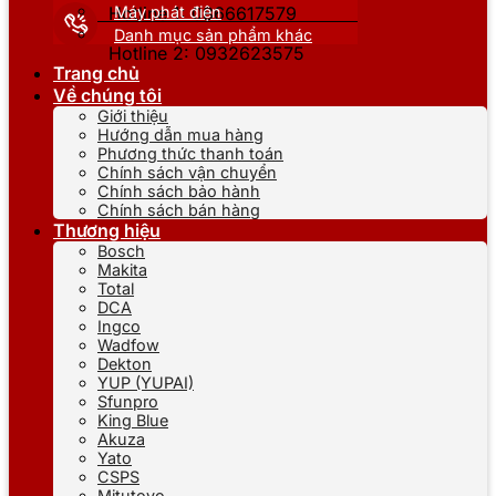
Máy phát điện
Hotline 1: 0866617579
Danh mục sản phẩm khác
Hotline 2: 0932623575
Trang chủ
Về chúng tôi
Giới thiệu
Hướng dẫn mua hàng
Phương thức thanh toán
Chính sách vận chuyển
Chính sách bảo hành
Chính sách bán hàng
Thương hiệu
Bosch
Makita
Total
DCA
Ingco
Wadfow
Dekton
YUP (YUPAI)
Sfunpro
King Blue
Akuza
Yato
CSPS
Mitutoyo