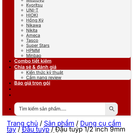
Kyoritsu
UNI-T
HIOKI
Hồng Ký
Nikawa
Nikita
Ameca
Tasco
Super Stars
HPMM
Minbao
Combo tiết kiệm
Chia sẻ & đánh giá
Kiến thức kỹ thuật
Cẩm nang review
Báo giá trọn gói
Trang chủ
/
Sản phẩm
/
Dụng cụ cầm
tay
/
Đầu tuýp
/
Đầu tuýp 1/2 inch 9mm