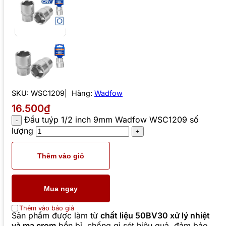
SKU:
WSC1209
Hãng:
Wadfow
16.500₫
Đầu tuýp 1/2 inch 9mm Wadfow WSC1209 số
lượng
Thêm vào giỏ
Mua ngay
Thêm vào báo giá
Sản phẩm được làm từ
chất liệu 50BV30 xử lý nhiệt
và mạ crom
bền bỉ, chống gỉ sét hiệu quả, đảm bảo