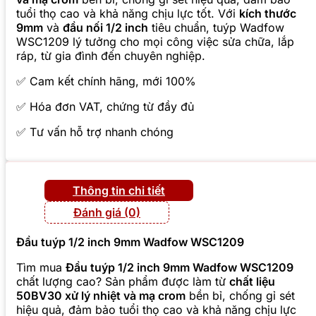
tuổi thọ cao và khả năng chịu lực tốt. Với
kích thước
9mm
và
đầu nối 1/2 inch
tiêu chuẩn, tuýp Wadfow
WSC1209 lý tưởng cho mọi công việc sửa chữa, lắp
ráp, từ gia đình đến chuyên nghiệp.
✅ Cam kết chính hãng, mới 100%
✅ Hóa đơn VAT, chứng từ đầy đủ
✅ Tư vấn hỗ trợ nhanh chóng
Thông tin chi tiết
Đánh giá (0)
Đầu tuýp 1/2 inch 9mm Wadfow WSC1209
Tìm mua
Đầu tuýp 1/2 inch 9mm Wadfow WSC1209
chất lượng cao? Sản phẩm được làm từ
chất liệu
50BV30 xử lý nhiệt và mạ crom
bền bỉ, chống gỉ sét
hiệu quả, đảm bảo tuổi thọ cao và khả năng chịu lực