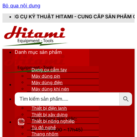
Bỏ qua nội dung
THUẬT HITAMI - CUNG CẤP SẢN PHẨM CHÍNH HÃNG, MỚI
Danh mục sản phẩm
Dụng cụ cầm tay
Máy dùng pin
Máy dùng điện
Máy dùng khí nén
Thiết bị đo kiểm
Thiết bị nâng đỡ
Thiết bị điện lạnh
Thiết bị xây dựng
Văn phòng làm việc:
Thiết bị nông nghiệp
Tủ đồ nghề
T2 - T7 (8h00 - 17h45)
Thang nhôm