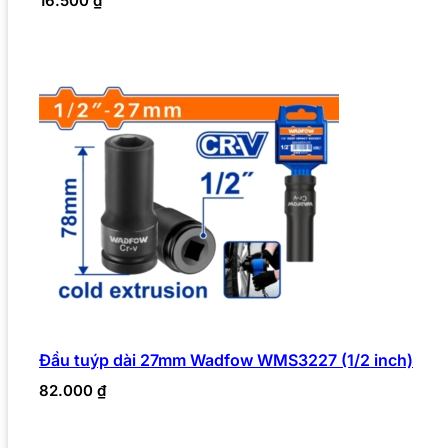
16.500
₫
Đầu tuýp dài 27mm Wadfow WMS3227 (1/2 inch)
82.000
₫