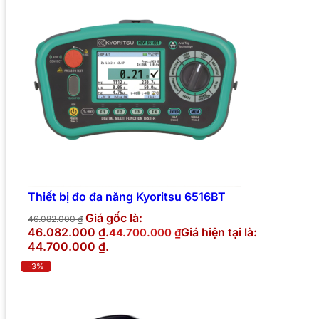
Thiết bị đo đa năng Kyoritsu 6516BT
Giá gốc là:
46.082.000
₫
46.082.000 ₫.
Giá hiện tại là:
44.700.000
₫
44.700.000 ₫.
-3%