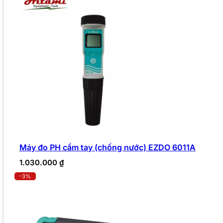
Máy đo PH cầm tay (chống nước) EZDO 6011A
1.030.000
₫
-3%