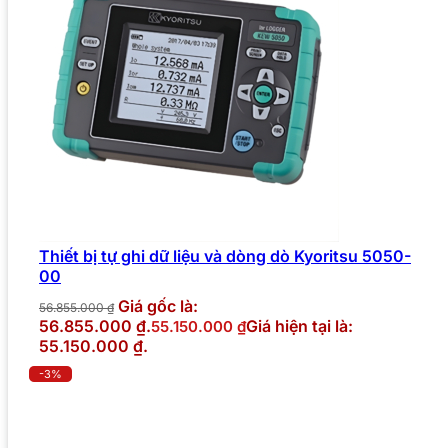
Thiết bị tự ghi dữ liệu và dòng dò Kyoritsu 5050-
00
Giá gốc là:
56.855.000
₫
56.855.000 ₫.
Giá hiện tại là:
55.150.000
₫
55.150.000 ₫.
-3%