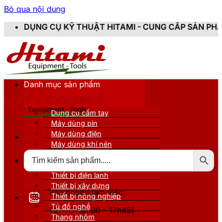
Bỏ qua nội dung
KỸ THUẬT HITAMI - CUNG CẤP SẢN PHẨM CHÍNH HÃNG,
Danh mục sản phẩm
Dụng cụ cầm tay
Máy dùng pin
Máy dùng điện
Máy dùng khí nén
Thiết bị đo kiểm
Thiết bị nâng đỡ
Thiết bị điện lạnh
Thiết bị xây dựng
Văn phòng làm việc:
Thiết bị nông nghiệp
Tủ đồ nghề
T2 - T7 (8h00 - 17h45)
Thang nhôm