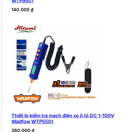
WTP9501
140.000
₫
Thiết bị kiểm tra mạch điện xe ô tô DC 1-100V
Wadfow WTP5501
260.000
₫