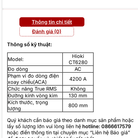
Thông tin chi tiết
Đánh giá (0)
Thông số kỹ thuật:
Hioki
Model:
CT6280
Đo dòng
AC
Phạm vi đo dòng điện
4200 A
xoay chiều(ACA)
Chức năng True RMS
Không
Đường kính vòng kìm
130 mm
Kích thước, trọng
800 mm
lượng
Quý khách cần báo giá theo danh mục sản phẩm hoặc
lấy số lượng lớn vui lòng liên hệ
hotline: 0866617579
hoặc điền thông tin tại chuyên mục “Liên hệ Báo giá”