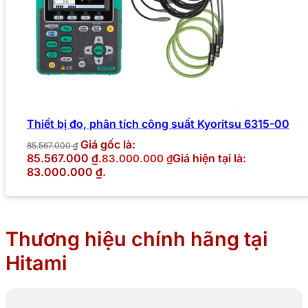
Thiết bị đo, phân tích công suất Kyoritsu 6315-00
Giá gốc là:
85.567.000
₫
85.567.000 ₫.
Giá hiện tại là:
83.000.000
₫
83.000.000 ₫.
Thương hiệu chính hãng tại
Hitami