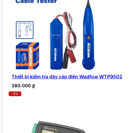
Thiết bị kiểm tra dây cáp điện Wadfow WTP9502
380.000
₫
-3%