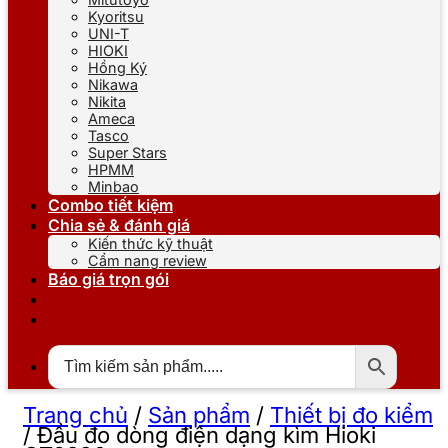
Kyoritsu
UNI-T
HIOKI
Hồng Ký
Nikawa
Nikita
Ameca
Tasco
Super Stars
HPMM
Minbao
Combo tiết kiệm
Chia sẻ & đánh giá
Kiến thức kỹ thuật
Cẩm nang review
Báo giá trọn gói
Trang chủ
/
Sản phẩm
/
Thiết bị đo kiểm
/
Đầu đo dòng điện dạng kìm Hioki