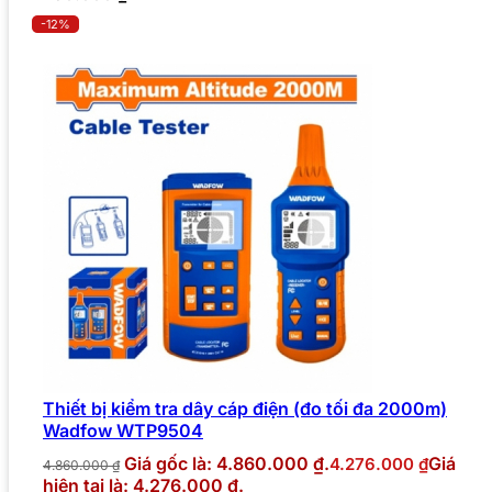
-12%
Thiết bị kiểm tra dây cáp điện (đo tối đa 2000m)
Wadfow WTP9504
Giá gốc là: 4.860.000 ₫.
Giá
4.276.000
₫
4.860.000
₫
hiện tại là: 4.276.000 ₫.