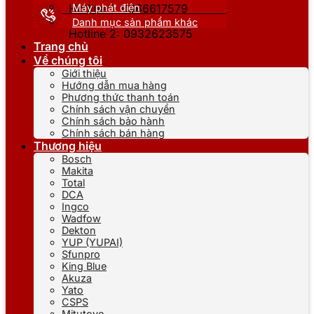
Máy phát điện
Hotline 1: 0866617579
Danh mục sản phẩm khác
Hotline 2: 0932623575
Trang chủ
Về chúng tôi
Giới thiệu
Hướng dẫn mua hàng
Phương thức thanh toán
Chính sách vận chuyển
Chính sách bảo hành
Chính sách bán hàng
Thương hiệu
Bosch
Makita
Total
DCA
Ingco
Wadfow
Dekton
YUP (YUPAI)
Sfunpro
King Blue
Akuza
Yato
CSPS
Mitutoyo