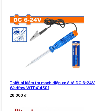
Thiết bị kiểm tra mạch điện xe ô tô DC 6-24V
Wadfow WTP414501
26.000
₫