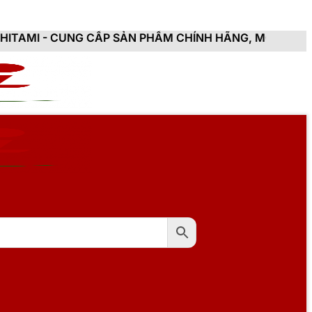
CẤP SẢN PHẨM CHÍNH HÃNG, MỚI 100%, ĐẦY ĐỦ CHỨNG