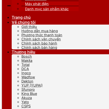
Máy phát điện
Danh mục sản phẩm khác
Trang chủ
Về chúng tôi
Giới thiệu
Hướng dẫn mua hàng
Phương thức thanh toán
Chính sách vận chuyển
Chính sách bảo hành
Chính sách bán hàng
Thương hiệu
Bosch
Makita
Total
DCA
Ingco
Wadfow
Dekton
YUP (YUPAI)
Sfunpro
King Blue
Akuza
Yato
CSPS