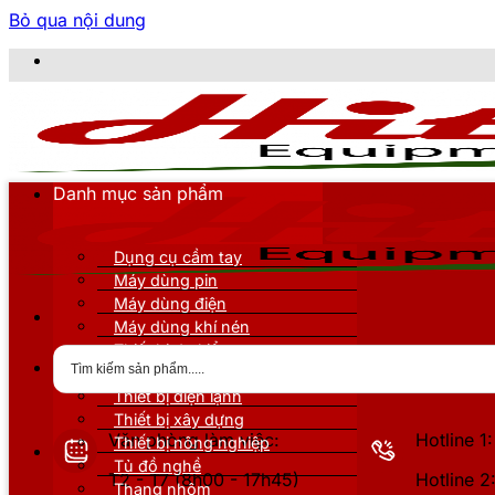
Bỏ qua nội dung
CÔNG 
Danh mục sản phẩm
Dụng cụ cầm tay
Máy dùng pin
Máy dùng điện
Máy dùng khí nén
Thiết bị đo kiểm
Thiết bị nâng đỡ
Thiết bị điện lạnh
Thiết bị xây dựng
Văn phòng làm việc:
Hotline 
Thiết bị nông nghiệp
Tủ đồ nghề
T2 - T7 (8h00 - 17h45)
Hotline 
Thang nhôm