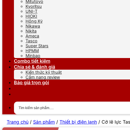
Mitutoyo
Kyoritsu
UNI-T
HIOKI
Hồng Ký
Nikawa
Nikita
Ameca
Tasco
Super Stars
HPMM
Minbao
Combo tiết kiệm
Chia sẻ & đánh giá
Kiến thức kỹ thuật
Cẩm nang review
Báo giá trọn gói
Trang chủ
/
Sản phẩm
/
Thiết bị điện lạnh
/
Cờ lê lực T