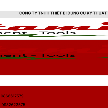
TY TNHH THIẾT BỊ DỤNG CỤ KỸ THUẬT HITAMI - CUNG 
1: 0866617579
2: 0932623575