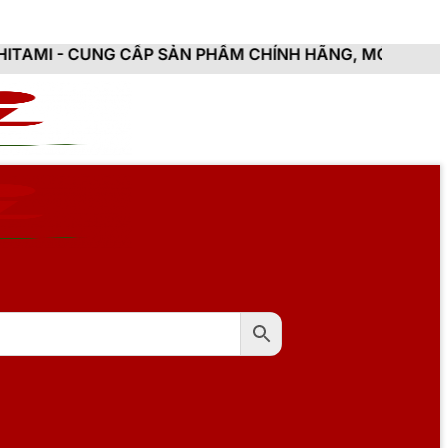
ẤP SẢN PHẨM CHÍNH HÃNG, MỚI 100%, ĐẦY ĐỦ CHỨNG T