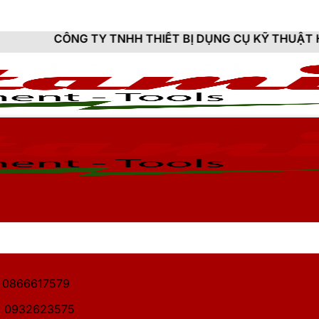
 TNHH THIẾT BỊ DỤNG CỤ KỸ THUẬT HITAMI - CUNG C
1: 0866617579
2: 0932623575