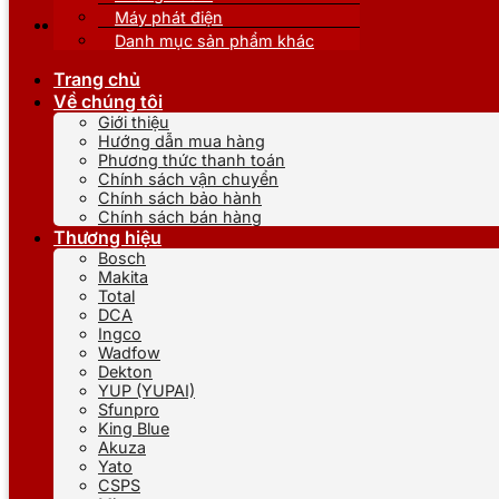
Máy phát điện
Danh mục sản phẩm khác
Trang chủ
Về chúng tôi
Giới thiệu
Hướng dẫn mua hàng
Phương thức thanh toán
Chính sách vận chuyển
Chính sách bảo hành
Chính sách bán hàng
Thương hiệu
Bosch
Makita
Total
DCA
Ingco
Wadfow
Dekton
YUP (YUPAI)
Sfunpro
King Blue
Akuza
Yato
CSPS