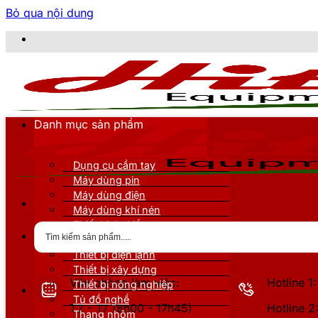
Bỏ qua nội dung
CÔNG TY
Danh mục sản phẩm
Dụng cụ cầm tay
Máy dùng pin
Máy dùng điện
Máy dùng khí nén
Thiết bị đo kiểm
Thiết bị nâng đỡ
Thiết bị điện lạnh
Thiết bị xây dựng
Văn phòng làm việc:
Hotline 
Thiết bị nông nghiệp
Tủ đồ nghề
T2 - T7 (8h00 - 17h45)
Hotline 
Thang nhôm