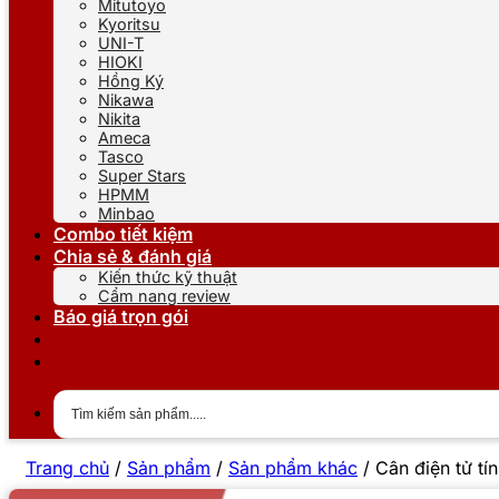
Mitutoyo
Kyoritsu
UNI-T
HIOKI
Hồng Ký
Nikawa
Nikita
Ameca
Tasco
Super Stars
HPMM
Minbao
Combo tiết kiệm
Chia sẻ & đánh giá
Kiến thức kỹ thuật
Cẩm nang review
Báo giá trọn gói
Trang chủ
/
Sản phẩm
/
Sản phẩm khác
/
Cân điện tử tí