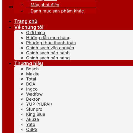
Máy phát điện
Danh mục sản phẩm khác
Trang chủ
Về chúng tôi
Giới thiệu
Hướng dẫn mua hàng
Phương thức thanh toán
Chính sách vận chuyển
Chính sách bảo hành
Chính sách bán hàng
Thương hiệu
Bosch
Makita
Total
DCA
Ingco
Wadfow
Dekton
YUP (YUPAI)
Sfunpro
King Blue
Akuza
Yato
CSPS