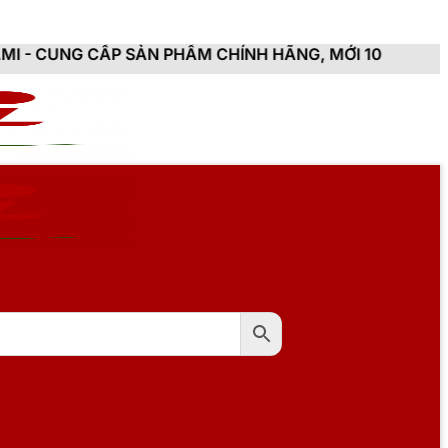
SẢN PHẨM CHÍNH HÃNG, MỚI 100%, ĐẦY ĐỦ CHỨNG TỪ,