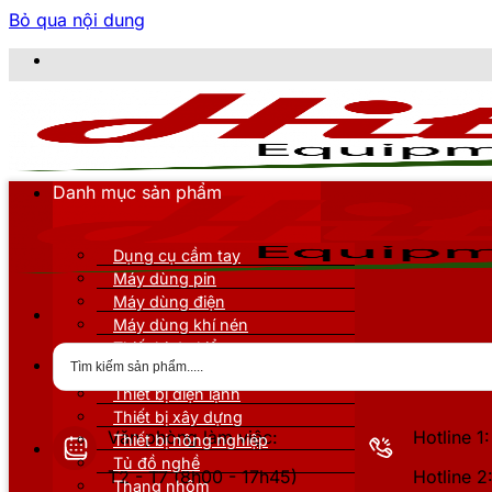
Bỏ qua nội dung
CÔNG TY T
Danh mục sản phẩm
Dụng cụ cầm tay
Máy dùng pin
Máy dùng điện
Máy dùng khí nén
Thiết bị đo kiểm
Thiết bị nâng đỡ
Thiết bị điện lạnh
Thiết bị xây dựng
Văn phòng làm việc:
Hotline 
Thiết bị nông nghiệp
Tủ đồ nghề
T2 - T7 (8h00 - 17h45)
Hotline 
Thang nhôm