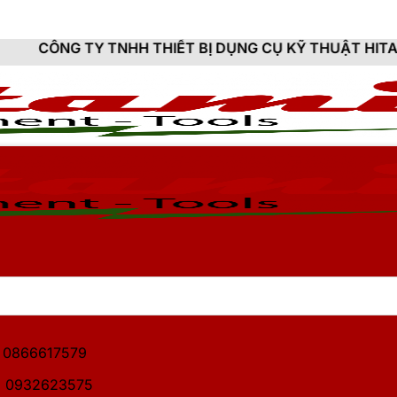
NHH THIẾT BỊ DỤNG CỤ KỸ THUẬT HITAMI - CUNG CẤP 
1: 0866617579
2: 0932623575