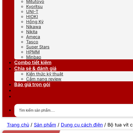
Mitutoyo
Kyoritsu
UNI-T
HIOKI
Hồng Ký
Nikawa
Nikita
Ameca
Tasco
Super Stars
HPMM
Minbao
Combo tiết kiệm
Chia sẻ & đánh giá
Kiến thức kỹ thuật
Cẩm nang review
Báo giá trọn gói
Trang chủ
/
Sản phẩm
/
Dụng cụ cách điện
/
Bộ tua vít 