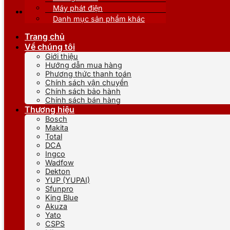
Máy phát điện
Danh mục sản phẩm khác
Trang chủ
Về chúng tôi
Giới thiệu
Hướng dẫn mua hàng
Phương thức thanh toán
Chính sách vận chuyển
Chính sách bảo hành
Chính sách bán hàng
Thương hiệu
Bosch
Makita
Total
DCA
Ingco
Wadfow
Dekton
YUP (YUPAI)
Sfunpro
King Blue
Akuza
Yato
CSPS