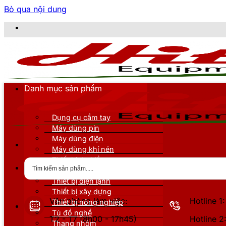
Bỏ qua nội dung
CÔ
Danh mục sản phẩm
Dụng cụ cầm tay
Máy dùng pin
Máy dùng điện
Máy dùng khí nén
Thiết bị đo kiểm
Thiết bị nâng đỡ
Thiết bị điện lạnh
Thiết bị xây dựng
Văn phòng làm việc:
Hotline 
Thiết bị nông nghiệp
Tủ đồ nghề
T2 - T7 (8h00 - 17h45)
Hotline 
Thang nhôm