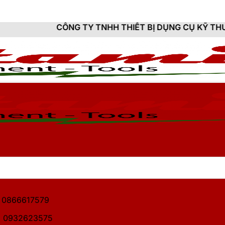
NG TY TNHH THIẾT BỊ DỤNG CỤ KỸ THUẬT HITAMI - C
1: 0866617579
2: 0932623575