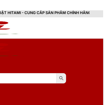
UNG CẤP SẢN PHẨM CHÍNH HÃNG, MỚI 100%, ĐẦY ĐỦ C