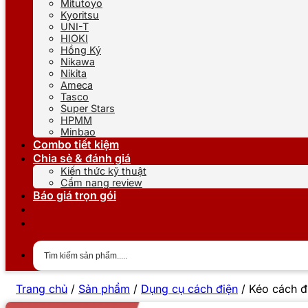
Mitutoyo
Kyoritsu
UNI-T
HIOKI
Hồng Ký
Nikawa
Nikita
Ameca
Tasco
Super Stars
HPMM
Minbao
Combo tiết kiệm
Chia sẻ & đánh giá
Kiến thức kỹ thuật
Cẩm nang review
Báo giá trọn gói
Trang chủ
/
Sản phẩm
/
Dụng cụ cách điện
/
Kéo cách đ