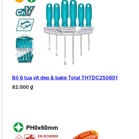
Bộ 6 tua vít dẹp & bake Total THTDC250601
82.000
₫