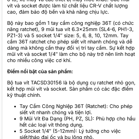
vít và socket được làm từ chất liệu CR-V chất lượng
cao, đảm bảo độ bền và khả năng chịu lực.
Bộ này bao gồm 1 tay cầm công nghiệp 36T (có chức
năng ratchet), 9 mũi tua vít 6.3x25mm (SL4-6, PH1-3,
PZ1-3) và 5 socket 1/4″ size: 5, 6, 8, 10, 12mm. Tay
cầm 36T ratchet cho phép siết vít nhanh chóng và dễ
dàng mà không cần thay đổi vị trí tay cầm. Sự kết hợp
mũi vít và socket 1/4″ làm cho bộ này trở nên linh hoạt
cho nhiều công việc cơ khí.
Điểm nổi bật của sản phẩm:
Bộ tua vít TACSD30156 là bộ dụng cụ ratchet nhỏ gọn,
kết hợp mũi vít và socket. Sản phẩm có các đặc điểm
kỹ thuật chính.
Tay Cầm Công Nghiệp 36T (Ratchet): Cho phép
siết vít nhanh chóng và tiện lợi.
9 Mũi Vít Đa Dạng (PH, PZ, SL): Phù hợp cho hầu
hết các loại vít thông dụng.
5 Socket 1/4″ (5-12mm): Lý tưởng cho việc
siết/tháo đai ốc và bu lông nhỏ.