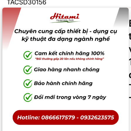
TACSD30156