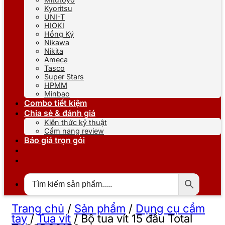
Kyoritsu
UNI-T
HIOKI
Hồng Ký
Nikawa
Nikita
Ameca
Tasco
Super Stars
HPMM
Minbao
Combo tiết kiệm
Chia sẻ & đánh giá
Kiến thức kỹ thuật
Cẩm nang review
Báo giá trọn gói
Trang chủ
/
Sản phẩm
/
Dụng cụ cầm
tay
/
Tua vít
/
Bộ tua vít 15 đầu Total