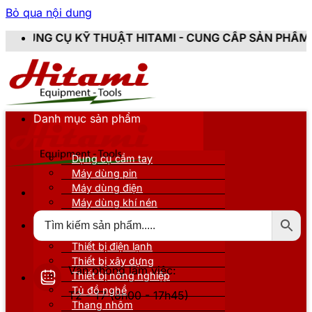
Bỏ qua nội dung
THUẬT HITAMI - CUNG CẤP SẢN PHẨM CHÍNH HÃNG, MỚI
Danh mục sản phẩm
Dụng cụ cầm tay
Máy dùng pin
Máy dùng điện
Máy dùng khí nén
Thiết bị đo kiểm
Thiết bị nâng đỡ
Thiết bị điện lạnh
Thiết bị xây dựng
Văn phòng làm việc:
Thiết bị nông nghiệp
Tủ đồ nghề
T2 - T7 (8h00 - 17h45)
Thang nhôm