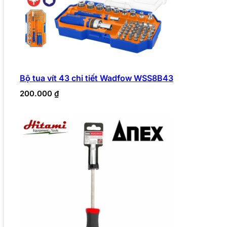
Bộ tua vít 43 chi tiết Wadfow WSS8B43
200.000
₫