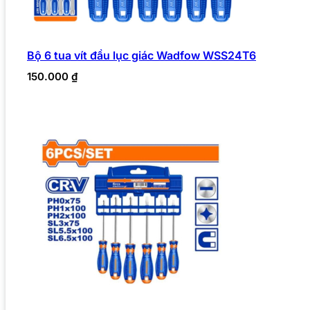
Bộ 6 tua vít đầu lục giác Wadfow WSS24T6
150.000
₫