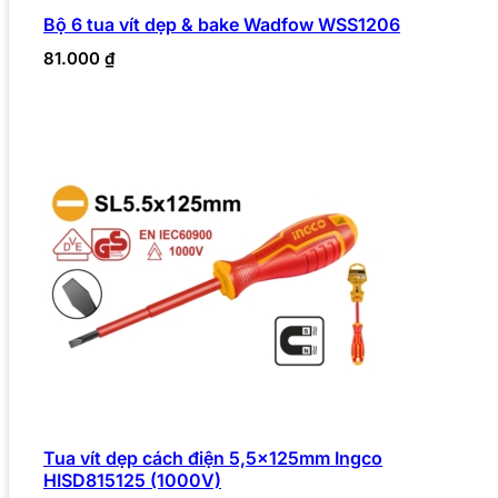
Bộ 6 tua vít dẹp & bake Wadfow WSS1206
81.000
₫
Tua vít dẹp cách điện 5,5x125mm Ingco
HISD815125 (1000V)