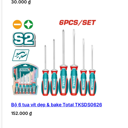
30.000
₫
Bộ 6 tua vít dẹp & bake Total TKSDS0626
152.000
₫