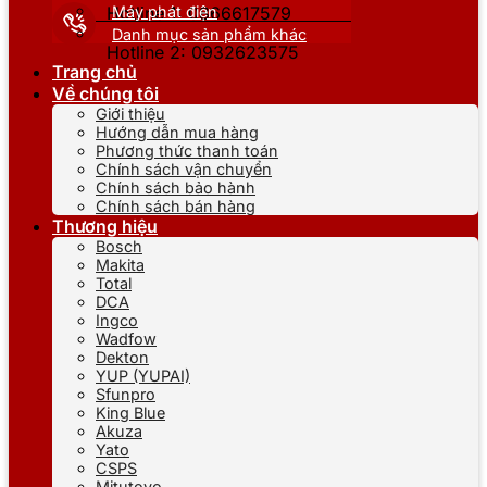
Máy phát điện
Hotline 1: 0866617579
Danh mục sản phẩm khác
Hotline 2: 0932623575
Trang chủ
Về chúng tôi
Giới thiệu
Hướng dẫn mua hàng
Phương thức thanh toán
Chính sách vận chuyển
Chính sách bảo hành
Chính sách bán hàng
Thương hiệu
Bosch
Makita
Total
DCA
Ingco
Wadfow
Dekton
YUP (YUPAI)
Sfunpro
King Blue
Akuza
Yato
CSPS
Mitutoyo