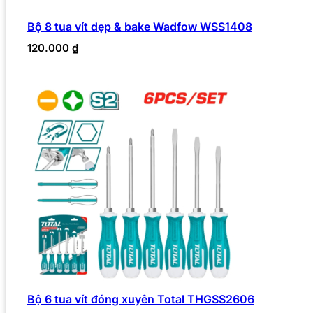
Bộ 8 tua vít dẹp & bake Wadfow WSS1408
120.000
₫
Bộ 6 tua vít đóng xuyên Total THGSS2606