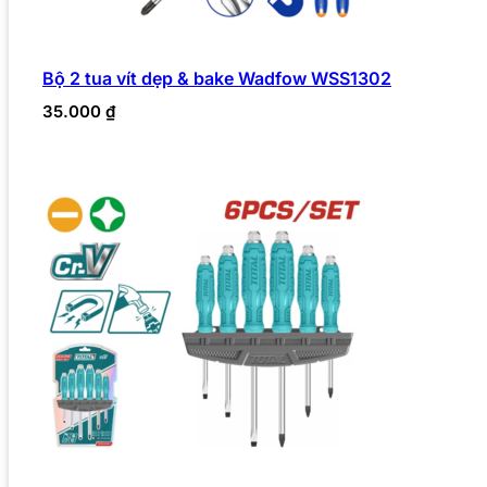
Bộ 2 tua vít dẹp & bake Wadfow WSS1302
35.000
₫