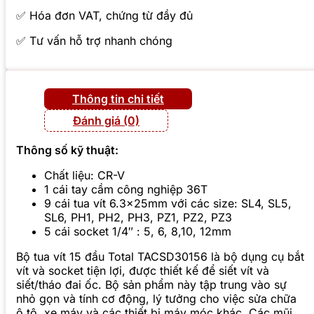
✅ Hóa đơn VAT, chứng từ đầy đủ
✅ Tư vấn hỗ trợ nhanh chóng
Thông tin chi tiết
Đánh giá (0)
Thông số kỹ thuật:
Chất liệu: CR-V
1 cái tay cầm công nghiệp 36T
9 cái tua vít 6.3x25mm với các size: SL4, SL5,
SL6, PH1, PH2, PH3, PZ1, PZ2, PZ3
5 cái socket 1/4″ : 5, 6, 8,10, 12mm
Bộ tua vít 15 đầu Total TACSD30156 là bộ dụng cụ bắt
vít và socket tiện lợi, được thiết kế để siết vít và
siết/tháo đai ốc. Bộ sản phẩm này tập trung vào sự
nhỏ gọn và tính cơ động, lý tưởng cho việc sửa chữa
ô tô, xe máy và các thiết bị máy móc khác. Các mũi