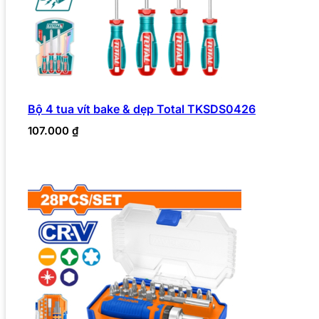
Bộ 4 tua vít bake & dẹp Total TKSDS0426
107.000
₫