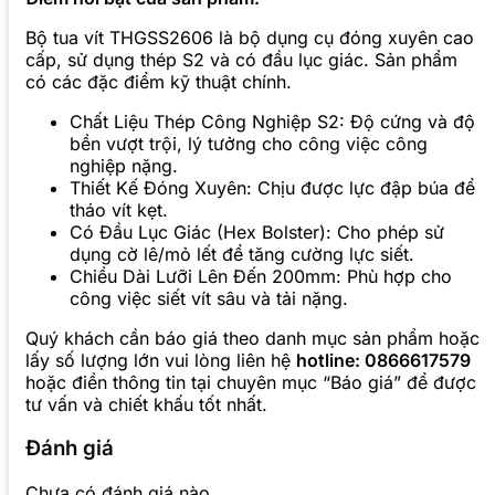
Bộ tua vít THGSS2606 là bộ dụng cụ đóng xuyên cao
cấp, sử dụng thép S2 và có đầu lục giác. Sản phẩm
có các đặc điểm kỹ thuật chính.
Chất Liệu Thép Công Nghiệp S2: Độ cứng và độ
bền vượt trội, lý tưởng cho công việc công
nghiệp nặng.
Thiết Kế Đóng Xuyên: Chịu được lực đập búa để
tháo vít kẹt.
Có Đầu Lục Giác (Hex Bolster): Cho phép sử
dụng cờ lê/mỏ lết để tăng cường lực siết.
Chiều Dài Lưỡi Lên Đến 200mm: Phù hợp cho
công việc siết vít sâu và tải nặng.
Quý khách cần báo giá theo danh mục sản phẩm hoặc
lấy số lượng lớn vui lòng liên hệ
hotline: 0866617579
hoặc điền thông tin tại chuyên mục “Báo giá” để được
tư vấn và chiết khấu tốt nhất.
Đánh giá
Chưa có đánh giá nào.