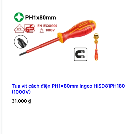
Tua vít cách điện PH1x80mm Ingco HISD81PH180
(1000V)
31.000
₫