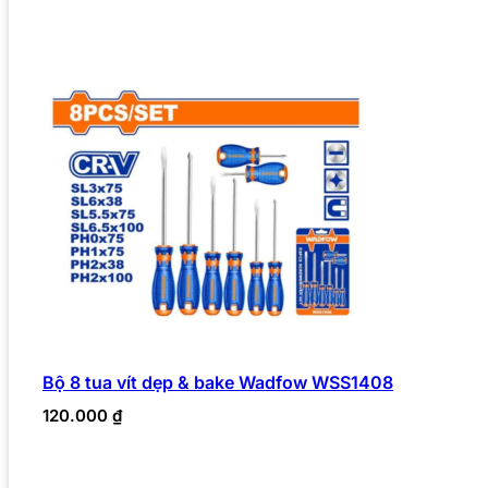
Bộ 8 tua vít dẹp & bake Wadfow WSS1408
120.000
₫