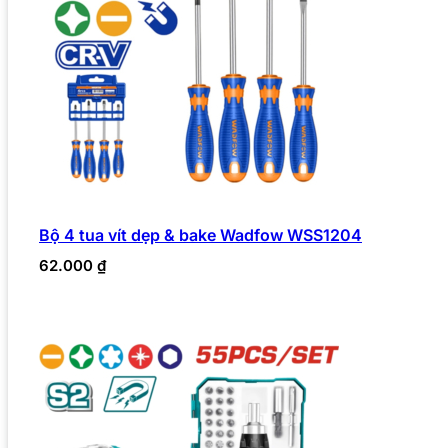
Bộ 4 tua vít dẹp & bake Wadfow WSS1204
62.000
₫