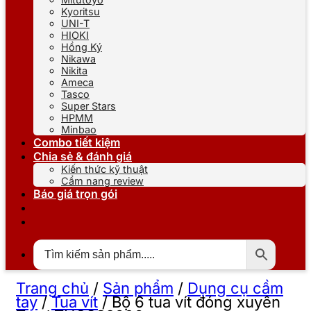
Kyoritsu
UNI-T
HIOKI
Hồng Ký
Nikawa
Nikita
Ameca
Tasco
Super Stars
HPMM
Minbao
Combo tiết kiệm
Chia sẻ & đánh giá
Kiến thức kỹ thuật
Cẩm nang review
Báo giá trọn gói
Trang chủ
/
Sản phẩm
/
Dụng cụ cầm
tay
/
Tua vít
/
Bộ 6 tua vít đóng xuyên