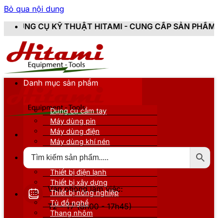
Bỏ qua nội dung
THUẬT HITAMI - CUNG CẤP SẢN PHẨM CHÍNH HÃNG, MỚ
Danh mục sản phẩm
Dụng cụ cầm tay
Máy dùng pin
Máy dùng điện
Máy dùng khí nén
Thiết bị đo kiểm
Thiết bị nâng đỡ
Thiết bị điện lạnh
Thiết bị xây dựng
Văn phòng làm việc:
Thiết bị nông nghiệp
Tủ đồ nghề
T2 - T7 (8h00 - 17h45)
Thang nhôm