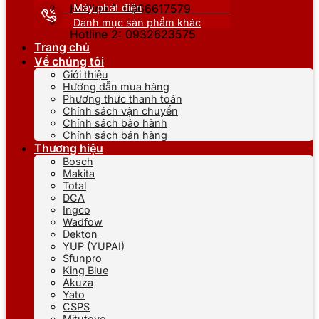
Máy phát điện
Hotline 1: 0866617579
Danh mục sản phẩm khác
Hotline 2: 0932623575
Trang chủ
Về chúng tôi
Giới thiệu
Hướng dẫn mua hàng
Phương thức thanh toán
Chính sách vận chuyển
Chính sách bảo hành
Chính sách bán hàng
Thương hiệu
Bosch
Makita
Total
DCA
Ingco
Wadfow
Dekton
YUP (YUPAI)
Sfunpro
King Blue
Akuza
Yato
CSPS
Mitutoyo