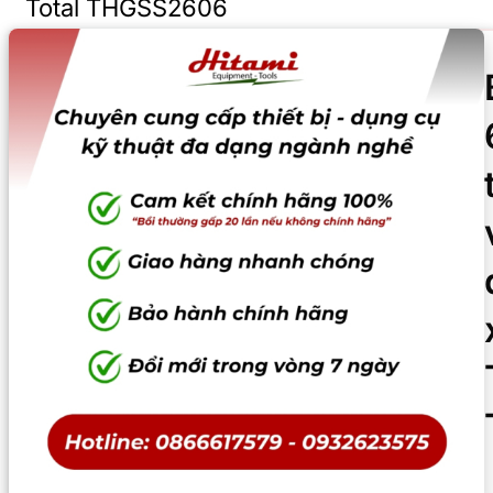
Total THGSS2606