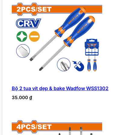
Bộ 2 tua vít dẹp & bake Wadfow WSS1302
35.000
₫