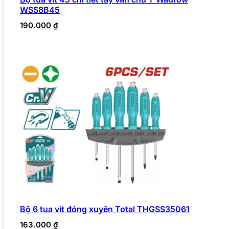
WSS8B45
190.000
₫
Bộ 6 tua vít đóng xuyên Total THGSS35061
163.000
₫