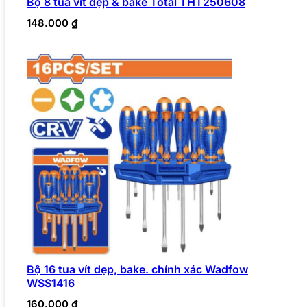
Bộ 8 tua vít dẹp & bake Total THT250608
148.000
₫
Bộ 16 tua vít dẹp, bake. chính xác Wadfow
WSS1416
160.000
₫