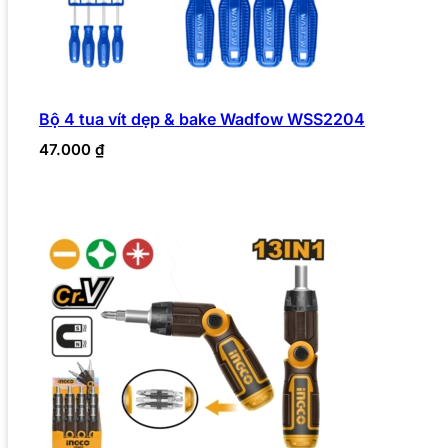
Bộ 4 tua vít dẹp & bake Wadfow WSS2204
47.000
₫