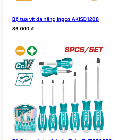
Bộ tua vít đa năng Ingco AKISD1208
86.000
₫