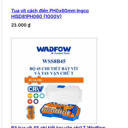
Tua vít cách điện PH0x60mm Ingco
HISD81PH060 (1000V)
23.000
₫
Bộ tua vít 45 chi tiết tay vặn chữ T Wadfow