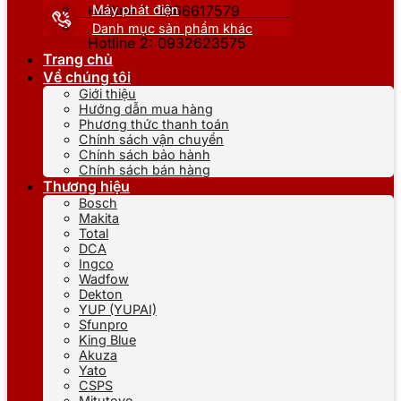
Máy phát điện
Hotline 1: 0866617579
Danh mục sản phẩm khác
Hotline 2: 0932623575
Trang chủ
Về chúng tôi
Giới thiệu
Hướng dẫn mua hàng
Phương thức thanh toán
Chính sách vận chuyển
Chính sách bảo hành
Chính sách bán hàng
Thương hiệu
Bosch
Makita
Total
DCA
Ingco
Wadfow
Dekton
YUP (YUPAI)
Sfunpro
King Blue
Akuza
Yato
CSPS
Mitutoyo