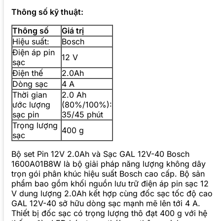
Thông số kỹ thuật:
Thông số
Giá trị
Hiệu suất:
Bosch
Điện áp pin
12 V
sạc
Điện thế
2.0Ah
Dòng sạc
4 A
Thời gian
2.0 Ah
ước lượng
(80%/100%):
sạc pin
35/45 phút
Trọng lượng
400 g
sạc
Bộ set Pin 12V 2.0Ah và Sạc GAL 12V-40 Bosch
1600A01B8W là bộ giải pháp năng lượng không dây
trọn gói phân khúc hiệu suất Bosch cao cấp. Bộ sản
phẩm bao gồm khối nguồn lưu trữ điện áp pin sạc 12
V dung lượng 2.0Ah kết hợp cùng đốc sạc tốc độ cao
GAL 12V-40 sở hữu dòng sạc mạnh mẽ lên tới 4 A.
Thiết bị đốc sạc có trọng lượng thô đạt 400 g với hệ