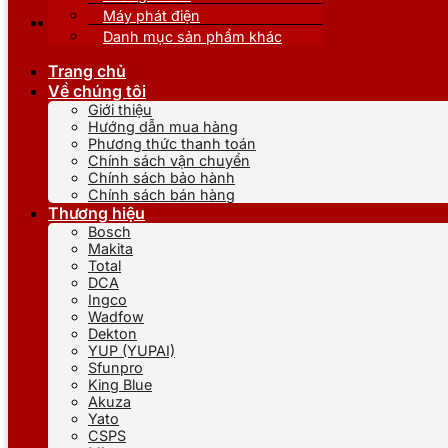
Máy phát điện
Danh mục sản phẩm khác
Trang chủ
Về chúng tôi
Giới thiệu
Hướng dẫn mua hàng
Phương thức thanh toán
Chính sách vận chuyển
Chính sách bảo hành
Chính sách bán hàng
Thương hiệu
Bosch
Makita
Total
DCA
Ingco
Wadfow
Dekton
YUP (YUPAI)
Sfunpro
King Blue
Akuza
Yato
CSPS