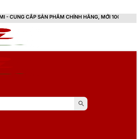
ẢN PHẨM CHÍNH HÃNG, MỚI 100%, ĐẦY ĐỦ CHỨNG TỪ, H