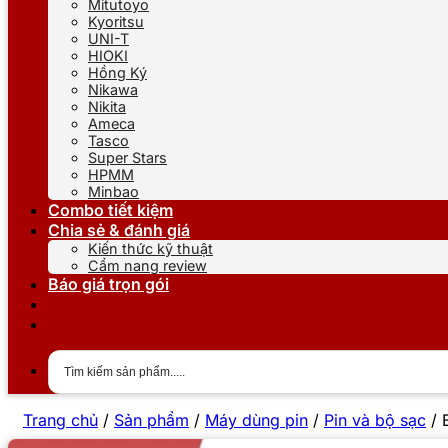
Mitutoyo
Kyoritsu
UNI-T
HIOKI
Hồng Ký
Nikawa
Nikita
Ameca
Tasco
Super Stars
HPMM
Minbao
Combo tiết kiệm
Chia sẻ & đánh giá
Kiến thức kỹ thuật
Cẩm nang review
Báo giá trọn gói
Trang chủ
/
Sản phẩm
/
Máy dùng pin
/
Pin và bộ sạc
/