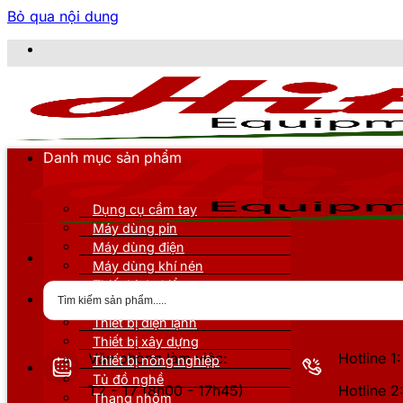
Bỏ qua nội dung
CÔNG TY TNH
Danh mục sản phẩm
Dụng cụ cầm tay
Máy dùng pin
Máy dùng điện
Máy dùng khí nén
Thiết bị đo kiểm
Thiết bị nâng đỡ
Thiết bị điện lạnh
Thiết bị xây dựng
Văn phòng làm việc:
Hotline 
Thiết bị nông nghiệp
Tủ đồ nghề
T2 - T7 (8h00 - 17h45)
Hotline 
Thang nhôm