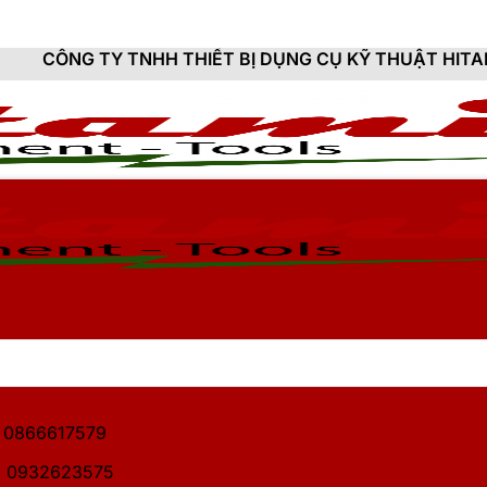
H THIẾT BỊ DỤNG CỤ KỸ THUẬT HITAMI - CUNG CẤP S
1: 0866617579
2: 0932623575