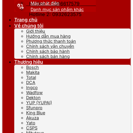
Máy phát điện
Hotline 1: 0866617579
Danh mục sản phẩm khác
Hotline 2: 0932623575
Trang chủ
Về chúng tôi
Giới thiệu
Hướng dẫn mua hàng
Phương thức thanh toán
Chính sách vận chuyển
Chính sách bảo hành
Chính sách bán hàng
Thương hiệu
Bosch
Makita
Total
DCA
Ingco
Wadfow
Dekton
YUP (YUPAI)
Sfunpro
King Blue
Akuza
Yato
CSPS
Mitutoyo