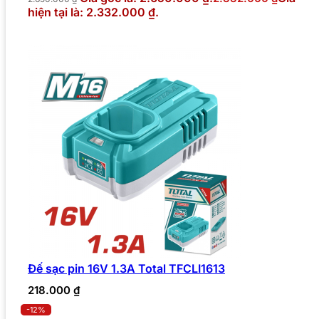
hiện tại là: 2.332.000 ₫.
Đế sạc pin 16V 1.3A Total TFCLI1613
218.000
₫
-12%