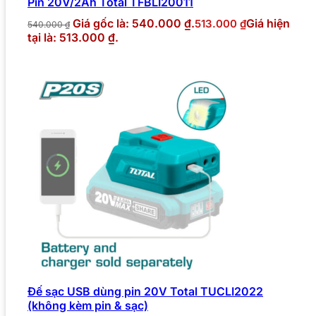
Pin 20V/2Ah Total TFBLI20011
Giá gốc là: 540.000 ₫.
Giá hiện
513.000
₫
540.000
₫
tại là: 513.000 ₫.
Đế sạc USB dùng pin 20V Total TUCLI2022
(không kèm pin & sạc)