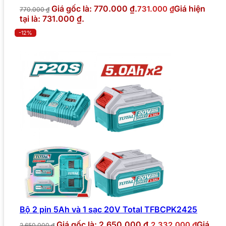
Giá gốc là: 770.000 ₫.
Giá hiện
731.000
₫
770.000
₫
tại là: 731.000 ₫.
-12%
Bộ 2 pin 5Ah và 1 sạc 20V Total TFBCPK2425
Giá gốc là: 2.650.000 ₫.
Giá
2.332.000
₫
2.650.000
₫