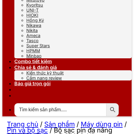
Kyoritsu
UNI-T
HIOKI
Hồng Ký
Nikawa
Nikita
Ameca
Tasco
Super Stars
HPMM
Minbao
Combo tiết kiệm
Chia sẻ & đánh giá
Kiến thức kỹ thuật
Cẩm nang review
Báo giá trọn gói
Trang chủ
/
Sản phẩm
/
Máy dùng pin
/
Pin và bộ sạc
/
Bộ sạc pin đa năng