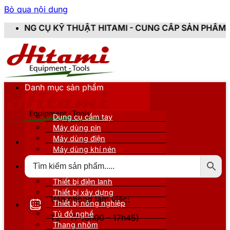
Bỏ qua nội dung
HUẬT HITAMI - CUNG CẤP SẢN PHẨM CHÍNH HÃNG, MỚI
Danh mục sản phẩm
Dụng cụ cầm tay
Máy dùng pin
Máy dùng điện
Máy dùng khí nén
Thiết bị đo kiểm
Thiết bị nâng đỡ
Thiết bị điện lạnh
Thiết bị xây dựng
Văn phòng làm việc:
Thiết bị nông nghiệp
Tủ đồ nghề
T2 - T7 (8h00 - 17h45)
Thang nhôm