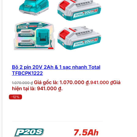
Bộ 2 pin 20V 2Ah & 1 sạc nhanh Total
TFBCPK1222
Giá gốc là: 1.070.000 ₫.
Giá
941.000
₫
1.070.000
₫
hiện tại là: 941.000 ₫.
-12%