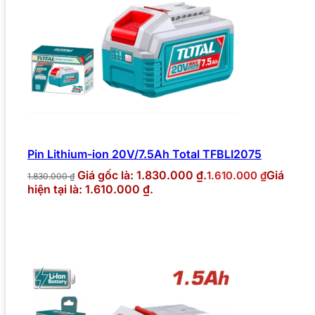
Pin Lithium-ion 20V/7.5Ah Total TFBLI2075
Giá gốc là: 1.830.000 ₫.
Giá
1.610.000
₫
1.830.000
₫
hiện tại là: 1.610.000 ₫.