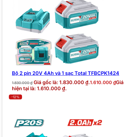
Bộ 2 pin 20V 4Ah và 1 sạc Total TFBCPK1424
Giá gốc là: 1.830.000 ₫.
Giá
1.610.000
₫
1.830.000
₫
hiện tại là: 1.610.000 ₫.
-12%