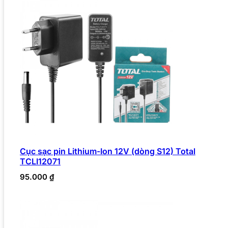
Cục sạc pin Lithium-Ion 12V (dòng S12) Total
TCLI12071
95.000
₫