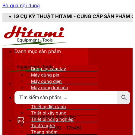
Bỏ qua nội dung
HUẬT HITAMI - CUNG CẤP SẢN PHẨM CHÍNH HÃNG, MỚI
Danh mục sản phẩm
Dụng cụ cầm tay
Máy dùng pin
Máy dùng điện
Máy dùng khí nén
Thiết bị đo kiểm
Thiết bị nâng đỡ
Thiết bị điện lạnh
Thiết bị xây dựng
Văn phòng làm việc:
Thiết bị nông nghiệp
Tủ đồ nghề
T2 - T7 (8h00 - 17h45)
Thang nhôm