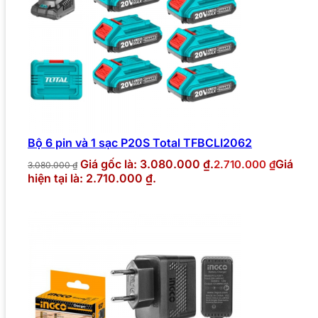
Bộ 6 pin và 1 sạc P20S Total TFBCLI2062
Giá gốc là: 3.080.000 ₫.
Giá
2.710.000
₫
3.080.000
₫
hiện tại là: 2.710.000 ₫.