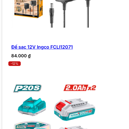
Đế sạc 12V Ingco FCLI12071
84.000
₫
-12%