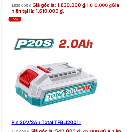
Giá gốc là: 1.830.000 ₫.
Giá
1.610.000
₫
1.830.000
₫
hiện tại là: 1.610.000 ₫.
-5%
Pin 20V/2Ah Total TFBLI20011
Giá gốc là: 540.000 ₫.
Giá hiện
513.000
₫
540.000
₫