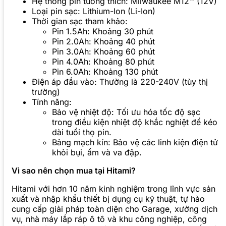
Hệ thống pin tương thích: Milwaukee M12™ (12V)
Loại pin sạc: Lithium-Ion (Li-Ion)
Thời gian sạc tham khảo:
Pin 1.5Ah: Khoảng 30 phút
Pin 2.0Ah: Khoảng 40 phút
Pin 3.0Ah: Khoảng 60 phút
Pin 4.0Ah: Khoảng 80 phút
Pin 6.0Ah: Khoảng 130 phút
Điện áp đầu vào: Thường là 220-240V (tùy thị
trường)
Tính năng:
Bảo vệ nhiệt độ: Tối ưu hóa tốc độ sạc
trong điều kiện nhiệt độ khắc nghiệt để kéo
dài tuổi thọ pin.
Bảng mạch kín: Bảo vệ các linh kiện điện tử
khỏi bụi, ẩm và va đập.
Vì sao nên chọn mua tại Hitami?
Hitami với hơn 10 năm kinh nghiệm trong lĩnh vực sản
xuất và nhập khẩu thiết bị dụng cụ kỹ thuật, tự hào
cung cấp giải pháp toàn diện cho Garage, xưởng dịch
vụ, nhà máy lắp ráp ô tô và khu công nghiệp, công