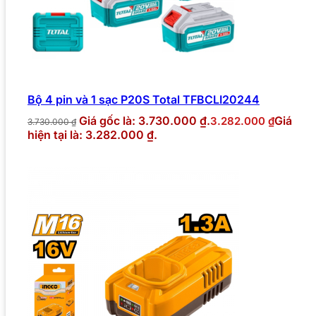
Bộ 4 pin và 1 sạc P20S Total TFBCLI20244
Giá gốc là: 3.730.000 ₫.
Giá
3.282.000
₫
3.730.000
₫
hiện tại là: 3.282.000 ₫.