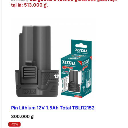
tại là: 513.000 ₫.
Pin Lithium 12V 1.5Ah Total TBLI12152
300.000
₫
-12%