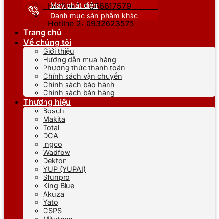
Máy phát điện
Hotline 1: 0866617579
Danh mục sản phẩm khác
Hotline 2: 0932623575
Trang chủ
Về chúng tôi
Giới thiệu
Hướng dẫn mua hàng
Phương thức thanh toán
Chính sách vận chuyển
Chính sách bảo hành
Chính sách bán hàng
Thương hiệu
Bosch
Makita
Total
DCA
Ingco
Wadfow
Dekton
YUP (YUPAI)
Sfunpro
King Blue
Akuza
Yato
CSPS
Mitutoyo