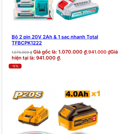
Bộ 2 pin 20V 2Ah & 1 sạc nhanh Total
TFBCPK1222
Giá gốc là: 1.070.000 ₫.
Giá
941.000
₫
1.070.000
₫
hiện tại là: 941.000 ₫.
-5%