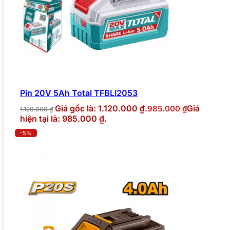
Pin 20V 5Ah Total TFBLI2053
Giá gốc là: 1.120.000 ₫.
Giá
985.000
₫
1.120.000
₫
hiện tại là: 985.000 ₫.
-5%