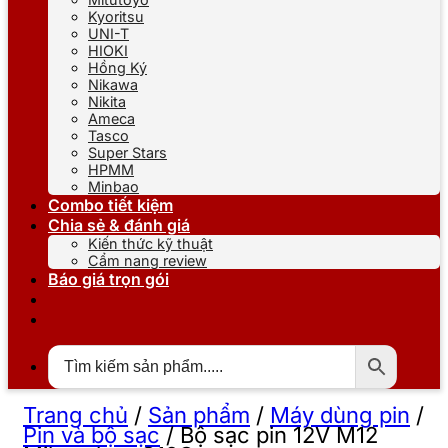
Kyoritsu
UNI-T
HIOKI
Hồng Ký
Nikawa
Nikita
Ameca
Tasco
Super Stars
HPMM
Minbao
Combo tiết kiệm
Chia sẻ & đánh giá
Kiến thức kỹ thuật
Cẩm nang review
Báo giá trọn gói
Trang chủ
/
Sản phẩm
/
Máy dùng pin
/
Pin và bộ sạc
/
Bộ sạc pin 12V M12