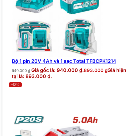
Bộ 1 pin 20V 4Ah và 1 sạc Total TFBCPK1214
Giá gốc là: 940.000 ₫.
Giá hiện
893.000
₫
940.000
₫
tại là: 893.000 ₫.
-12%