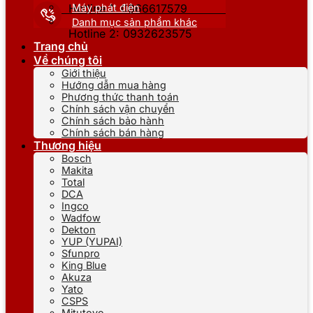
Máy phát điện
Hotline 1: 0866617579
Danh mục sản phẩm khác
Hotline 2: 0932623575
Trang chủ
Về chúng tôi
Giới thiệu
Hướng dẫn mua hàng
Phương thức thanh toán
Chính sách vận chuyển
Chính sách bảo hành
Chính sách bán hàng
Thương hiệu
Bosch
Makita
Total
DCA
Ingco
Wadfow
Dekton
YUP (YUPAI)
Sfunpro
King Blue
Akuza
Yato
CSPS
Mitutoyo