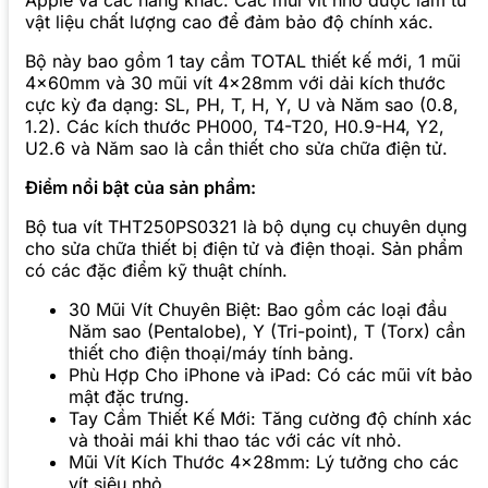
vật liệu chất lượng cao để đảm bảo độ chính xác.
Bộ này bao gồm 1 tay cầm TOTAL thiết kế mới, 1 mũi
4x60mm và 30 mũi vít 4x28mm với dải kích thước
cực kỳ đa dạng: SL, PH, T, H, Y, U và Năm sao (0.8,
1.2). Các kích thước PH000, T4-T20, H0.9-H4, Y2,
U2.6 và Năm sao là cần thiết cho sửa chữa điện tử.
Điểm nổi bật của sản phẩm:
Bộ tua vít THT250PS0321 là bộ dụng cụ chuyên dụng
cho sửa chữa thiết bị điện tử và điện thoại. Sản phẩm
có các đặc điểm kỹ thuật chính.
30 Mũi Vít Chuyên Biệt: Bao gồm các loại đầu
Năm sao (Pentalobe), Y (Tri-point), T (Torx) cần
thiết cho điện thoại/máy tính bảng.
Phù Hợp Cho iPhone và iPad: Có các mũi vít bảo
mật đặc trưng.
Tay Cầm Thiết Kế Mới: Tăng cường độ chính xác
và thoải mái khi thao tác với các vít nhỏ.
Mũi Vít Kích Thước 4x28mm: Lý tưởng cho các
vít siêu nhỏ.