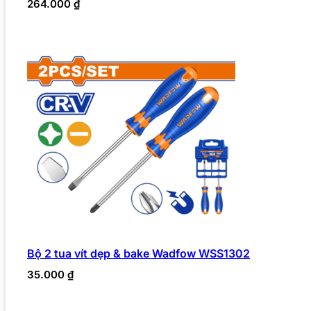
264.000
₫
Bộ 2 tua vít dẹp & bake Wadfow WSS1302
35.000
₫