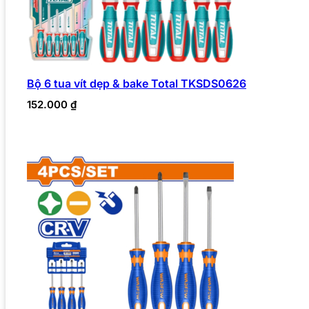
Bộ 6 tua vít dẹp & bake Total TKSDS0626
152.000
₫