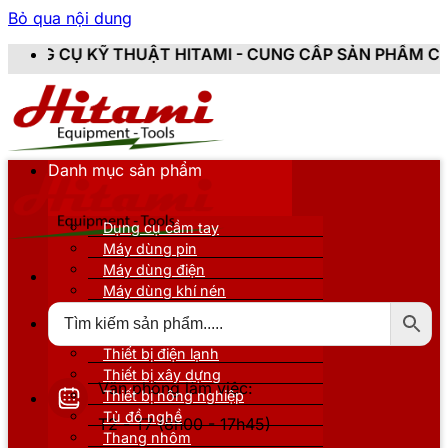
Bỏ qua nội dung
T HITAMI - CUNG CẤP SẢN PHẨM CHÍNH HÃNG, MỚI 10
Danh mục sản phẩm
Dụng cụ cầm tay
Máy dùng pin
Máy dùng điện
Máy dùng khí nén
Thiết bị đo kiểm
Thiết bị nâng đỡ
Thiết bị điện lạnh
Thiết bị xây dựng
Văn phòng làm việc:
Thiết bị nông nghiệp
Tủ đồ nghề
T2 - T7 (8h00 - 17h45)
Thang nhôm