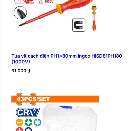
Tua vít cách điện PH1x80mm Ingco HISD81PH180
(1000V)
31.000
₫