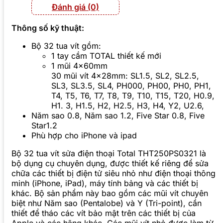
Đánh giá (0)
Thông số kỹ thuật:
Bộ 32 tua vít gồm:
1 tay cầm TOTAL thiết kế mới
1 mũi 4x60mm
30 mũi vít 4x28mm: SL1.5, SL2, SL2.5,
SL3, SL3.5, SL4, PH000, PH00, PH0, PH1,
T4, T5, T6, T7, T8, T9, T10, T15, T20, H0.9,
H1. 3, H1.5, H2, H2.5, H3, H4, Y2, U2.6,
Năm sao 0.8, Năm sao 1.2, Five Star 0.8, Five
Star1.2
Phù hợp cho iPhone và ipad
Bộ 32 tua vít sửa điện thoại Total THT250PS0321 là
bộ dụng cụ chuyên dụng, được thiết kế riêng để sửa
chữa các thiết bị điện tử siêu nhỏ như điện thoại thông
minh (iPhone, iPad), máy tính bảng và các thiết bị
khác. Bộ sản phẩm này bao gồm các mũi vít chuyên
biệt như Năm sao (Pentalobe) và Y (Tri-point), cần
thiết để tháo các vít bảo mật trên các thiết bị của
Apple và các hãng khác. Các mũi vít nhỏ được làm từ