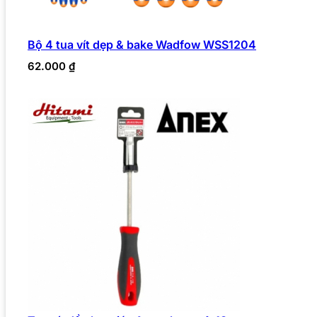
Bộ 4 tua vít dẹp & bake Wadfow WSS1204
62.000
₫