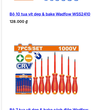
Bộ 10 tua vít dẹp & bake Wadfow WSS2410
128.000
₫
Bộ 7 tua vít dẹp & bake cách điện Wadfow