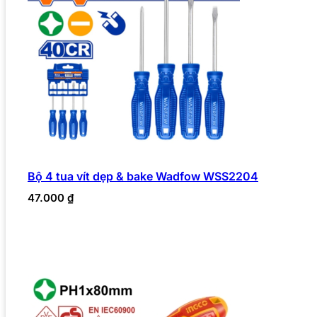
Bộ 4 tua vít dẹp & bake Wadfow WSS2204
47.000
₫