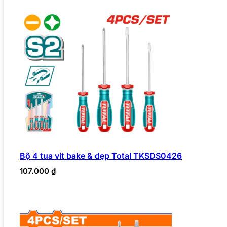
Bộ 4 tua vít bake & dẹp Total TKSDS0426
107.000
₫