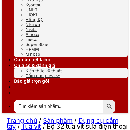
Kyoritsu
UNI-T
HIOKI
Hồng Ký
Nikawa
Nikita
Ameca
Tasco
Super Stars
HPMM
Minbao
Combo tiết kiệm
Chia sẻ & đánh giá
Kiến thức kỹ thuật
Cẩm nang review
Báo giá trọn gói
Trang chủ
/
Sản phẩm
/
Dụng cụ cầm
tay
/
Tua vít
/
Bộ 32 tua vít sửa điện thoại