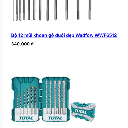
Bộ 12 mũi khoan gỗ đuôi dẹp Wadfow WWF6512
340.000
₫