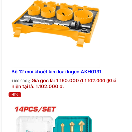
Bộ 12 mũi khoét kim loại Ingco AKH0131
Giá gốc là: 1.160.000 ₫.
Giá
1.102.000
₫
1.160.000
₫
hiện tại là: 1.102.000 ₫.
-5%