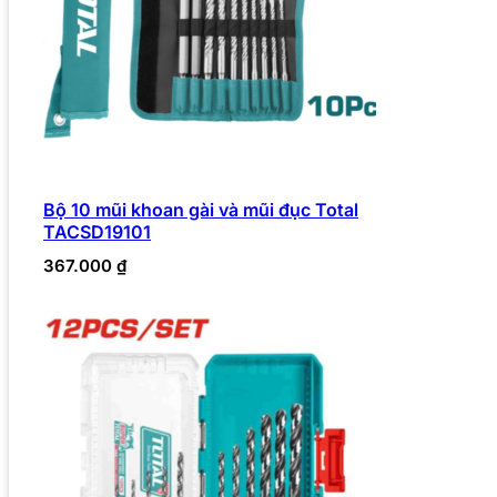
Bộ 10 mũi khoan gài và mũi đục Total
TACSD19101
367.000
₫