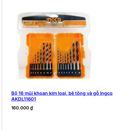
Bộ 16 mũi khoan kim loại, bê tông và gỗ Ingco
AKDL11601
160.000
₫