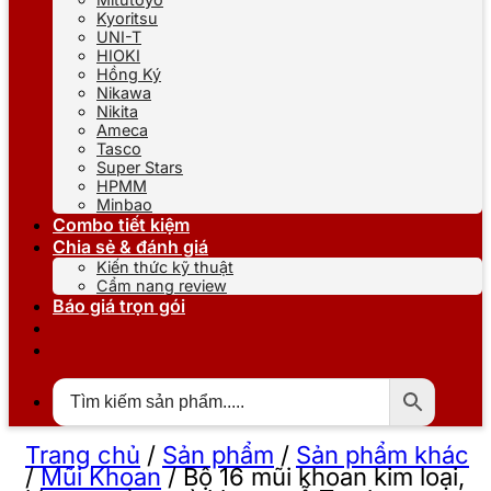
Kyoritsu
UNI-T
HIOKI
Hồng Ký
Nikawa
Nikita
Ameca
Tasco
Super Stars
HPMM
Minbao
Combo tiết kiệm
Chia sẻ & đánh giá
Kiến thức kỹ thuật
Cẩm nang review
Báo giá trọn gói
Trang chủ
/
Sản phẩm
/
Sản phẩm khác
/
Mũi Khoan
/
Bộ 16 mũi khoan kim loại,