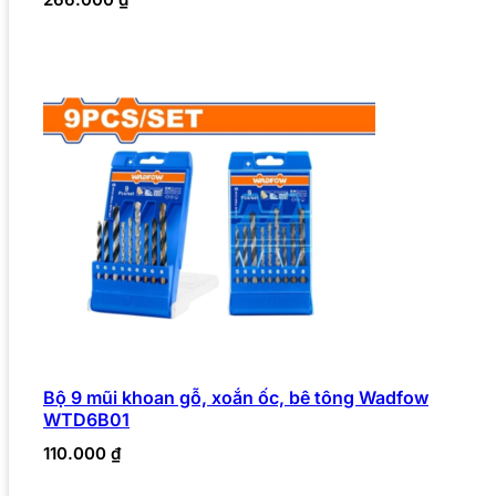
Bộ 9 mũi khoan gỗ, xoắn ốc, bê tông Wadfow
WTD6B01
110.000
₫