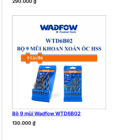
290.000
₫
Bộ 9 mũi Wadfow WTD6B02
130.000
₫