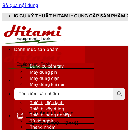
Bỏ qua nội dung
UẬT HITAMI - CUNG CẤP SẢN PHẨM CHÍNH HÃNG, MỚI 
Danh mục sản phẩm
Dụng cụ cầm tay
Máy dùng pin
Máy dùng điện
Máy dùng khí nén
Thiết bị đo kiểm
Thiết bị nâng đỡ
Thiết bị điện lạnh
Thiết bị xây dựng
Văn phòng làm việc:
Thiết bị nông nghiệp
Tủ đồ nghề
T2 - T7 (8h00 - 17h45)
Thang nhôm