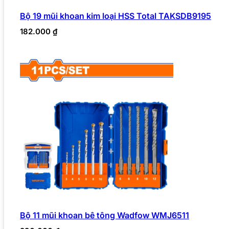
Bộ 19 mũi khoan kim loại HSS Total TAKSDB9195
182.000
₫
Bộ 11 mũi khoan bê tông Wadfow WMJ6511