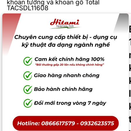
khoan tường và khoan gỗ Total
TACSDL11608