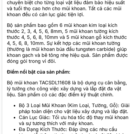
chuyên biệt cho từng loại vật liệu đảm bảo hiệu suất
và tuổi thọ cao hơn cho mũi khoan. Tất cả các mũi
khoan đều có cán lục giác tiện lợi.
Bộ sản phẩm bao gồm 6 mũi khoan kim loại kích
thước 2, 3, 4, 5, 6, 8mm, 5 mũi khoan tường kích
thước 4, 5, 6, 8, 10mm và 5 mũi khoan gỗ kích thước
4, 5, 6, 8, 10mm. Sự kết hợp các mũi khoan tường
(thường là mũi khoan búa đầu tungsten carbide) giúp
khoan gạch và bê tông nhẹ hiệu quả. Sản phẩm được
đóng gói trong vỉ đôi.
Điểm nổi bật của sản phẩm:
Bộ mũi khoan TACSDL11608 là bộ dụng cụ cân bằng,
lý tưởng cho công việc xây dựng và lắp đặt đa vật
liệu. Sản phẩm có các đặc điểm kỹ thuật chính.
Bộ 3 Loại Mũi Khoan (Kim Loại, Tường, Gỗ): Giải
pháp toàn diện cho vật liệu xây dựng và lắp đặt.
Cán Lục Giác: Tối ưu hóa tốc độ thay mũi khoan
và sự tương thích với máy khoan.
Đa Dạng Kích Thước: Đáp ứng các nhu cầu