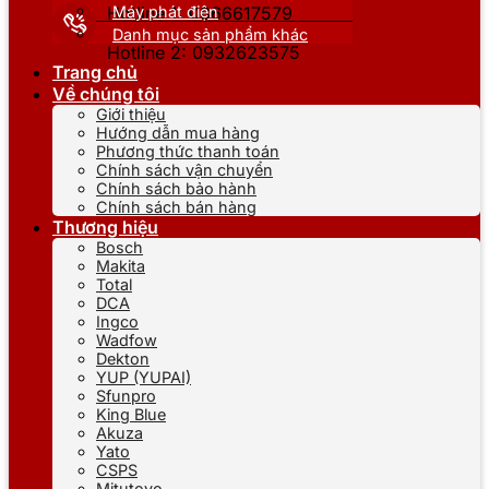
Máy phát điện
Hotline 1: 0866617579
Danh mục sản phẩm khác
Hotline 2: 0932623575
Trang chủ
Về chúng tôi
Giới thiệu
Hướng dẫn mua hàng
Phương thức thanh toán
Chính sách vận chuyển
Chính sách bảo hành
Chính sách bán hàng
Thương hiệu
Bosch
Makita
Total
DCA
Ingco
Wadfow
Dekton
YUP (YUPAI)
Sfunpro
King Blue
Akuza
Yato
CSPS
Mitutoyo