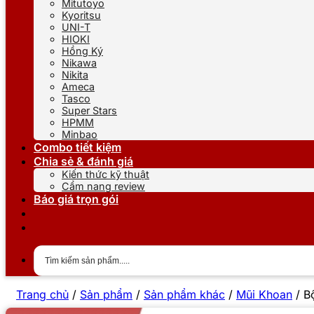
Mitutoyo
Kyoritsu
UNI-T
HIOKI
Hồng Ký
Nikawa
Nikita
Ameca
Tasco
Super Stars
HPMM
Minbao
Combo tiết kiệm
Chia sẻ & đánh giá
Kiến thức kỹ thuật
Cẩm nang review
Báo giá trọn gói
Trang chủ
/
Sản phẩm
/
Sản phẩm khác
/
Mũi Khoan
/
B