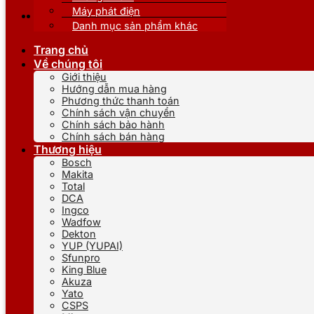
Máy phát điện
Danh mục sản phẩm khác
Trang chủ
Về chúng tôi
Giới thiệu
Hướng dẫn mua hàng
Phương thức thanh toán
Chính sách vận chuyển
Chính sách bảo hành
Chính sách bán hàng
Thương hiệu
Bosch
Makita
Total
DCA
Ingco
Wadfow
Dekton
YUP (YUPAI)
Sfunpro
King Blue
Akuza
Yato
CSPS