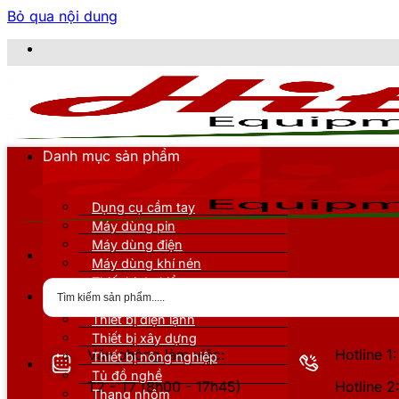
Bỏ qua nội dung
CÔN
Danh mục sản phẩm
Dụng cụ cầm tay
Máy dùng pin
Máy dùng điện
Máy dùng khí nén
Thiết bị đo kiểm
Thiết bị nâng đỡ
Thiết bị điện lạnh
Thiết bị xây dựng
Văn phòng làm việc:
Hotline 
Thiết bị nông nghiệp
Tủ đồ nghề
T2 - T7 (8h00 - 17h45)
Hotline 
Thang nhôm