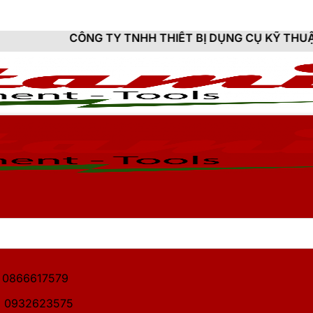
G TY TNHH THIẾT BỊ DỤNG CỤ KỸ THUẬT HITAMI - CU
1: 0866617579
2: 0932623575