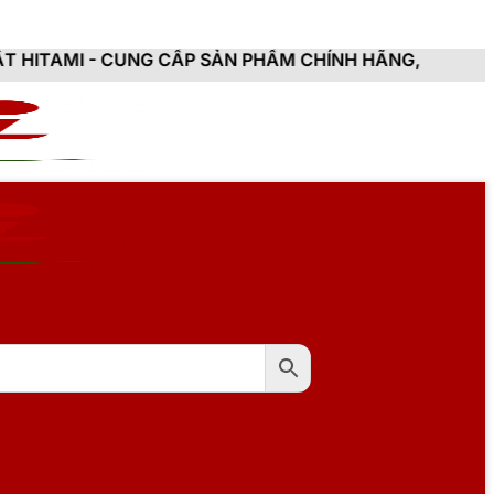
NG CẤP SẢN PHẨM CHÍNH HÃNG, MỚI 100%, ĐẦY ĐỦ CHỨ