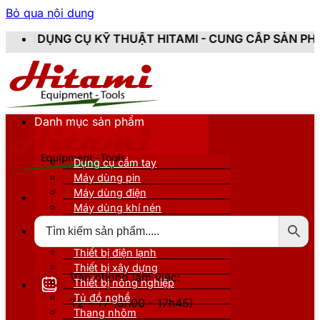
Bỏ qua nội dung
 KỸ THUẬT HITAMI - CUNG CẤP SẢN PHẨM CHÍNH HÃNG
Danh mục sản phẩm
Dụng cụ cầm tay
Máy dùng pin
Máy dùng điện
Máy dùng khí nén
Thiết bị đo kiểm
Thiết bị nâng đỡ
Thiết bị điện lạnh
Thiết bị xây dựng
Văn phòng làm việc:
Thiết bị nông nghiệp
Tủ đồ nghề
T2 - T7 (8h00 - 17h45)
Thang nhôm