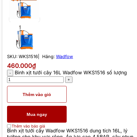
SKU:
WKS1516
Hãng:
Wadfow
460.000₫
Bình xịt tưới cây 16L Wadfow WKS1516 số lượng
Thêm vào giỏ
Mua ngay
Thêm vào báo giá
Bình xịt tưới cây Wadfow WKS1516 dung tích 16L, lý
tưởng cho khu vực rộng. Áp lực cao 4.5BAR, cây phun