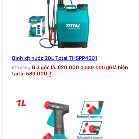
Bình xịt nước 20L Total THSPP4201
Giá gốc là: 620.000 ₫.
Giá hiện
589.000
₫
620.000
₫
tại là: 589.000 ₫.