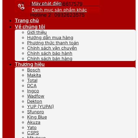
Máy phát điện
Hotline 1: 0866617579
Danh mục sản phẩm khác
Hotline 2: 0932623575
Trang chủ
Về chúng tôi
Giới thiệu
Hướng dẫn mua hàng
Phương thức thanh toán
Chính sách vận chuyển
Chính sách bảo hành
Chính sách bán hàng
Thương hiệu
Bosch
Makita
Total
DCA
Ingco
Wadfow
Dekton
YUP (YUPAI)
Sfunpro
King Blue
Akuza
Yato
CSPS
Mitutoyo