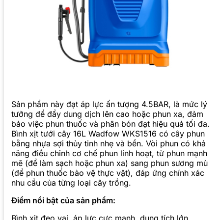
Sản phẩm này đạt áp lực ấn tượng 4.5BAR, là mức lý
tưởng để đẩy dung dịch lên cao hoặc phun xa, đảm
bảo việc phun thuốc và phân bón đạt hiệu quả tối đa.
Bình xịt tưới cây 16L Wadfow WKS1516 có cây phun
bằng nhựa sợi thủy tinh nhẹ và bền. Vòi phun có khả
năng điều chỉnh cơ chế phun linh hoạt, từ phun mạnh
mẽ (để làm sạch hoặc phun xa) sang phun sương mù
(để phun thuốc bảo vệ thực vật), đáp ứng chính xác
nhu cầu của từng loại cây trồng.
Điểm nổi bật của sản phẩm:
Bình xịt đeo vai, áp lực cực mạnh, dung tích lớn.