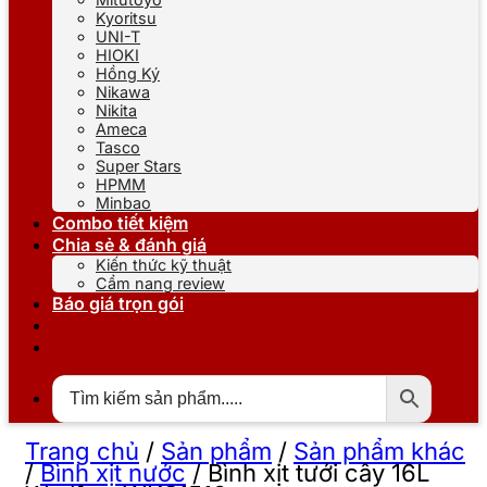
Kyoritsu
UNI-T
HIOKI
Hồng Ký
Nikawa
Nikita
Ameca
Tasco
Super Stars
HPMM
Minbao
Combo tiết kiệm
Chia sẻ & đánh giá
Kiến thức kỹ thuật
Cẩm nang review
Báo giá trọn gói
Trang chủ
/
Sản phẩm
/
Sản phẩm khác
/
Bình xịt nước
/
Bình xịt tưới cây 16L