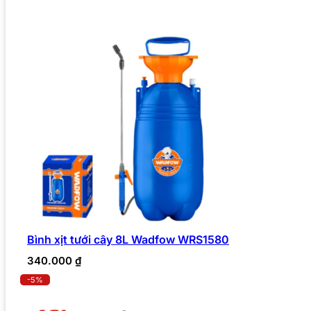
Bình xịt tưới cây 8L Wadfow WRS1580
340.000
₫
-5%