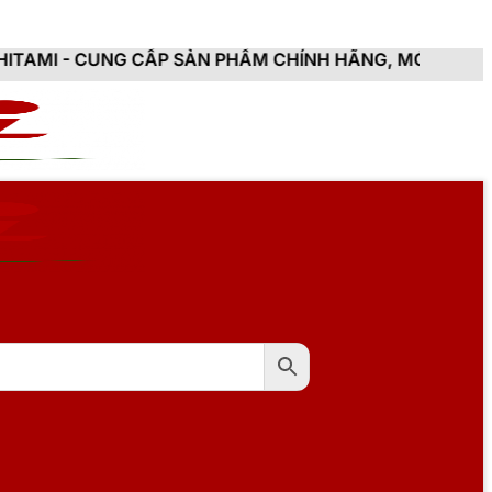
CẤP SẢN PHẨM CHÍNH HÃNG, MỚI 100%, ĐẦY ĐỦ CHỨNG