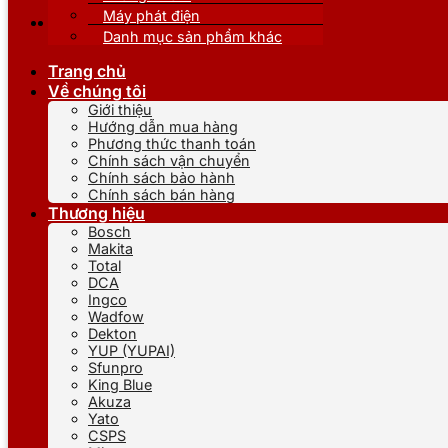
Máy phát điện
Danh mục sản phẩm khác
Trang chủ
Về chúng tôi
Giới thiệu
Hướng dẫn mua hàng
Phương thức thanh toán
Chính sách vận chuyển
Chính sách bảo hành
Chính sách bán hàng
Thương hiệu
Bosch
Makita
Total
DCA
Ingco
Wadfow
Dekton
YUP (YUPAI)
Sfunpro
King Blue
Akuza
Yato
CSPS