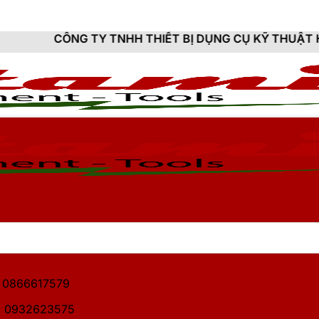
TY TNHH THIẾT BỊ DỤNG CỤ KỸ THUẬT HITAMI - CUNG 
1: 0866617579
2: 0932623575