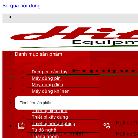
Bỏ qua nội dung
CÔNG 
Danh mục sản phẩm
Dụng cụ cầm tay
Máy dùng pin
Máy dùng điện
Máy dùng khí nén
Thiết bị đo kiểm
Thiết bị nâng đỡ
Thiết bị điện lạnh
Thiết bị xây dựng
Văn phòng làm việc:
Hotline 
Thiết bị nông nghiệp
Tủ đồ nghề
T2 - T7 (8h00 - 17h45)
Hotline 
Thang nhôm