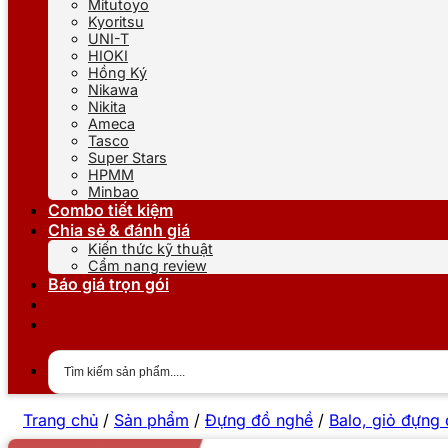
Mitutoyo
Kyoritsu
UNI-T
HIOKI
Hồng Ký
Nikawa
Nikita
Ameca
Tasco
Super Stars
HPMM
Minbao
Combo tiết kiệm
Chia sẻ & đánh giá
Kiến thức kỹ thuật
Cẩm nang review
Báo giá trọn gói
Trang chủ
/
Sản phẩm
/
Đựng đồ nghề
/
Balo, giỏ đựng