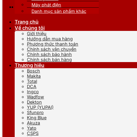
Máy phát điện
Danh mục sản phẩm khác
Trang chủ
Về chúng tôi
Giới thiệu
Hướng dẫn mua hàng
Phương thức thanh toán
Chính sách vận chuyển
Chính sách bảo hành
Chính sách bán hàng
Thương hiệu
Bosch
Makita
Total
DCA
Ingco
Wadfow
Dekton
YUP (YUPAI)
Sfunpro
King Blue
Akuza
Yato
CSPS