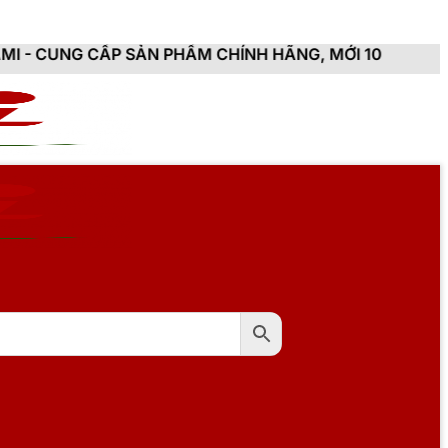
 SẢN PHẨM CHÍNH HÃNG, MỚI 100%, ĐẦY ĐỦ CHỨNG TỪ