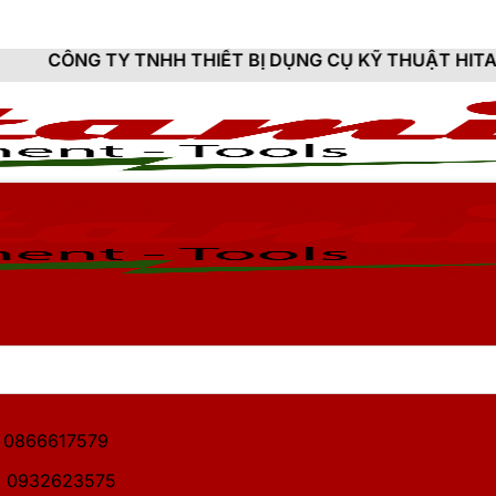
NHH THIẾT BỊ DỤNG CỤ KỸ THUẬT HITAMI - CUNG CẤP
1: 0866617579
2: 0932623575