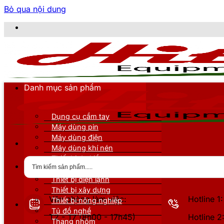
Bỏ qua nội dung
CÔNG TY T
Danh mục sản phẩm
Dụng cụ cầm tay
Máy dùng pin
Máy dùng điện
Máy dùng khí nén
Thiết bị đo kiểm
Thiết bị nâng đỡ
Thiết bị điện lạnh
Thiết bị xây dựng
Văn phòng làm việc:
Hotline 
Thiết bị nông nghiệp
Tủ đồ nghề
T2 - T7 (8h00 - 17h45)
Hotline 
Thang nhôm