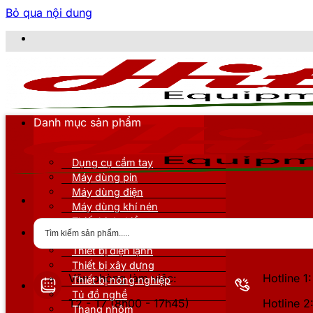
Bỏ qua nội dung
CÔ
Danh mục sản phẩm
Dụng cụ cầm tay
Máy dùng pin
Máy dùng điện
Máy dùng khí nén
Thiết bị đo kiểm
Thiết bị nâng đỡ
Thiết bị điện lạnh
Thiết bị xây dựng
Văn phòng làm việc:
Hotline 
Thiết bị nông nghiệp
Tủ đồ nghề
T2 - T7 (8h00 - 17h45)
Hotline 
Thang nhôm