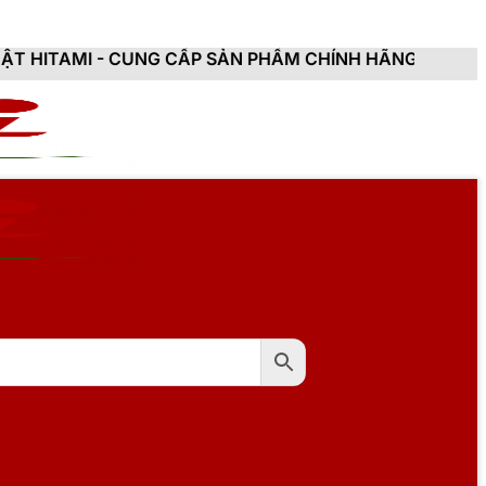
UNG CẤP SẢN PHẨM CHÍNH HÃNG, MỚI 100%, ĐẦY ĐỦ C