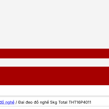
 đồ nghề
/
Đai đeo đồ nghề 5kg Total THT16P4011