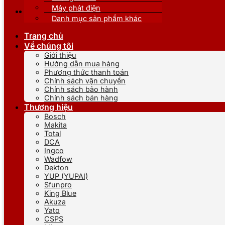
Máy phát điện
Danh mục sản phẩm khác
Trang chủ
Về chúng tôi
Giới thiệu
Hướng dẫn mua hàng
Phương thức thanh toán
Chính sách vận chuyển
Chính sách bảo hành
Chính sách bán hàng
Thương hiệu
Bosch
Makita
Total
DCA
Ingco
Wadfow
Dekton
YUP (YUPAI)
Sfunpro
King Blue
Akuza
Yato
CSPS