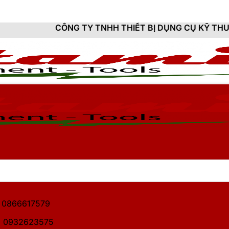
NG TY TNHH THIẾT BỊ DỤNG CỤ KỸ THUẬT HITAMI - C
1: 0866617579
2: 0932623575