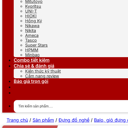
Mitutoyo
Kyoritsu
UNI-T
HIOKI
Hồng Ký
Nikawa
Nikita
Ameca
Tasco
Super Stars
HPMM
Minbao
Combo tiết kiệm
Chia sẻ & đánh giá
Kiến thức kỹ thuật
Cẩm nang review
Báo giá trọn gói
Trang chủ
/
Sản phẩm
/
Đựng đồ nghề
/
Balo, giỏ đựng