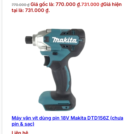
Giá gốc là: 770.000 ₫.
Giá hiện
731.000
₫
770.000
₫
tại là: 731.000 ₫.
Máy vặn vít dùng pin 18V Makita DTD156Z (chưa
pin & sạc)
Liên hệ