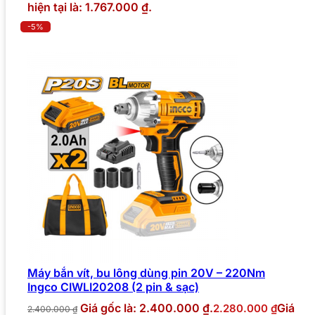
hiện tại là: 1.767.000 ₫.
-5%
Máy bắn vít, bu lông dùng pin 20V – 220Nm
Ingco CIWLI20208 (2 pin & sạc)
Giá gốc là: 2.400.000 ₫.
Giá
2.280.000
₫
2.400.000
₫