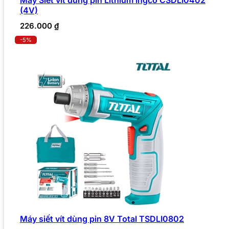
(4V)
226.000
₫
-5%
Máy siết vít dùng pin 8V Total TSDLI0802