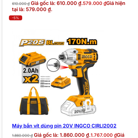
Giá gốc là: 610.000 ₫.
Giá hiện
579.000
₫
610.000
₫
tại là: 579.000 ₫.
-5%
Máy bắn vít dùng pin 20V INGCO CIRLI2002
Giá gốc là: 1.860.000 ₫.
Giá
1.767.000
₫
1.860.000
₫