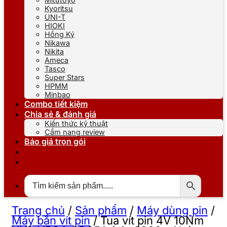
Kyoritsu
UNI-T
HIOKI
Hồng Ký
Nikawa
Nikita
Ameca
Tasco
Super Stars
HPMM
Minbao
Combo tiết kiệm
Chia sẻ & đánh giá
Kiến thức kỹ thuật
Cẩm nang review
Báo giá trọn gói
Trang chủ
/
Sản phẩm
/
Máy dùng pin
/
Máy bắn vít pin
/
Tua vít pin 4V 10Nm