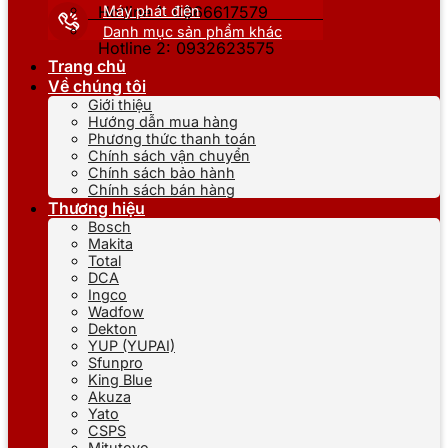
Máy phát điện
Hotline 1: 0866617579
Danh mục sản phẩm khác
Hotline 2: 0932623575
Trang chủ
Về chúng tôi
Giới thiệu
Hướng dẫn mua hàng
Phương thức thanh toán
Chính sách vận chuyển
Chính sách bảo hành
Chính sách bán hàng
Thương hiệu
Bosch
Makita
Total
DCA
Ingco
Wadfow
Dekton
YUP (YUPAI)
Sfunpro
King Blue
Akuza
Yato
CSPS
Mitutoyo