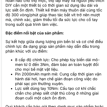
hoàn hảo cho thợ mộc, thợ lắp máy và người yêu thích
DIY cần một thiết bị có thời gian sử dụng lâu dài và
lực siết ổn định. Thiết kế thân máy thuôn dài cùng tốc
độ 300 vòng/phút giúp thao tác bắt vít trở nên mượt
mà, chính xác, giảm thiểu tối đa sức lực cho cổ tay
trong suốt quá trình làm việc.
Đặc điểm nổi bật của sản phẩm:
Sự kết hợp giữa dung lượng pin bền bỉ và cơ chế điều
chỉnh lực đa dạng giúp sản phẩm này dẫn đầu trong
phân khúc với ưu điểm:
8 cấp độ chỉnh lực: Cho phép tùy biến dải mô-
men từ 0 đến 3Nm, đảm bảo an toàn tuyệt đối
cho mọi bề mặt vật liệu.
Pin 2000mAh mạnh mẽ: Cung cấp thời gian vận
hành dài hơi, hạn chế gián đoạn công việc do
phải sạc pin thường xuyên.
Lực siết dùng tay 10Nm: Cấu tạo cơ khí chắc
chắn cho phép siết chặt thủ công ở những giai
đoạn cuối một cách ổn định.
Quý khách cần báo giá theo danh mục sản phẩm hoặc