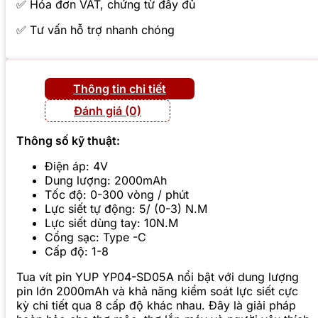
✅ Hóa đơn VAT, chứng từ đầy đủ
✅ Tư vấn hỗ trợ nhanh chóng
Thông tin chi tiết
Đánh giá (0)
Thông số kỹ thuật:
Điện áp: 4V
Dung lượng: 2000mAh
Tốc độ: 0-300 vòng / phút
Lực siết tự động: 5/ (0-3) N.M
Lực siết dùng tay: 10N.M
Cổng sạc: Type -C
Cấp độ: 1-8
Tua vít pin YUP YP04-SD05A nổi bật với dung lượng
pin lớn 2000mAh và khả năng kiểm soát lực siết cực
kỳ chi tiết qua 8 cấp độ khác nhau. Đây là giải pháp