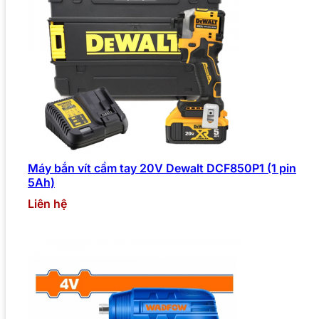
Máy bắn vít cầm tay 20V Dewalt DCF850P1 (1 pin
5Ah)
Liên hệ