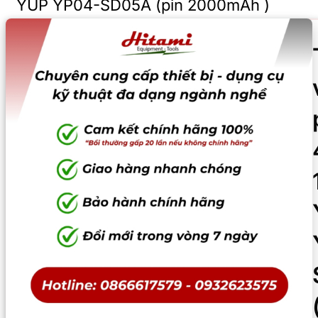
YUP YP04-SD05A (pin 2000mAh )