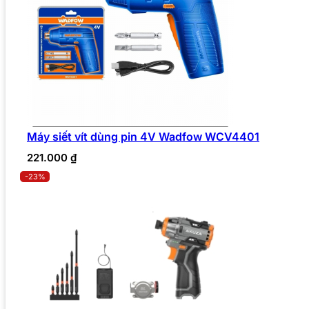
Máy siết vít dùng pin 4V Wadfow WCV4401
221.000
₫
-23%