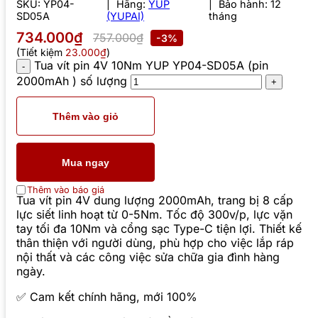
SKU:
YP04-
Hãng:
YUP
Bảo hành: 12
SD05A
(YUPAI)
tháng
734.000₫
757.000₫
-3%
(Tiết kiệm
23.000₫
)
Tua vít pin 4V 10Nm YUP YP04-SD05A (pin
2000mAh ) số lượng
Thêm vào giỏ
Mua ngay
Thêm vào báo giá
Tua vít pin 4V dung lượng 2000mAh, trang bị 8 cấp
lực siết linh hoạt từ 0-5Nm. Tốc độ 300v/p, lực vặn
tay tối đa 10Nm và cổng sạc Type-C tiện lợi. Thiết kế
thân thiện với người dùng, phù hợp cho việc lắp ráp
nội thất và các công việc sửa chữa gia đình hàng
ngày.
✅ Cam kết chính hãng, mới 100%