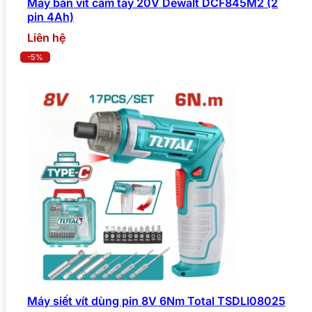
Máy bắn vít cầm tay 20V Dewalt DCF845M2 (2
pin 4Ah)
Liên hệ
-5%
Máy siết vít dùng pin 8V 6Nm Total TSDLI08025