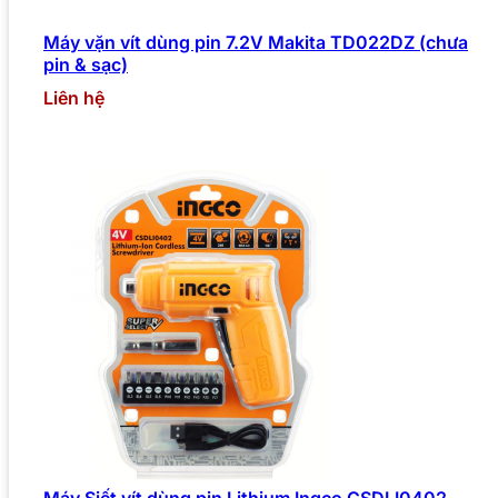
Máy vặn vít dùng pin 7.2V Makita TD022DZ (chưa
pin & sạc)
Liên hệ
Máy Siết vít dùng pin Lithium Ingco CSDLI0402