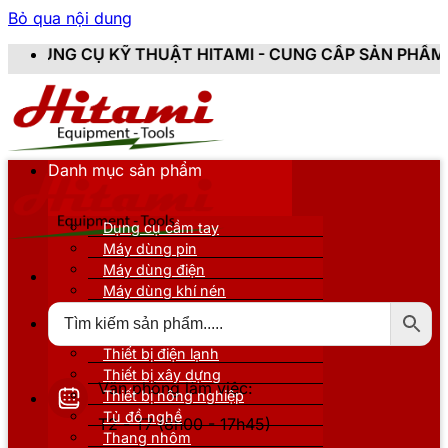
Bỏ qua nội dung
THUẬT HITAMI - CUNG CẤP SẢN PHẨM CHÍNH HÃNG, MỚI
Danh mục sản phẩm
Dụng cụ cầm tay
Máy dùng pin
Máy dùng điện
Máy dùng khí nén
Thiết bị đo kiểm
Thiết bị nâng đỡ
Thiết bị điện lạnh
Thiết bị xây dựng
Văn phòng làm việc:
Thiết bị nông nghiệp
Tủ đồ nghề
T2 - T7 (8h00 - 17h45)
Thang nhôm