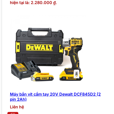
hiện tại là: 2.280.000 ₫.
Máy bắn vít cầm tay 20V Dewalt DCF845D2 (2
pin 2Ah)
Liên hệ
-5%