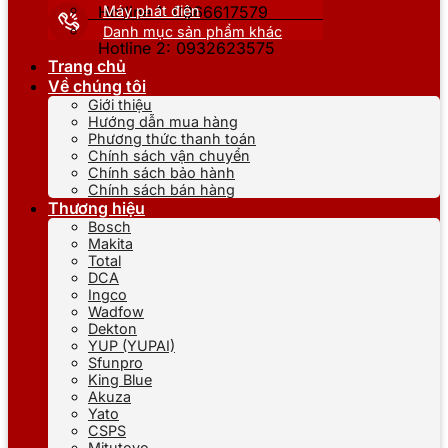
Máy phát điện
Hotline 1: 0866617579
Danh mục sản phẩm khác
Hotline 2: 0932623575
Trang chủ
Về chúng tôi
Giới thiệu
Hướng dẫn mua hàng
Phương thức thanh toán
Chính sách vận chuyển
Chính sách bảo hành
Chính sách bán hàng
Thương hiệu
Bosch
Makita
Total
DCA
Ingco
Wadfow
Dekton
YUP (YUPAI)
Sfunpro
King Blue
Akuza
Yato
CSPS
Mitutoyo