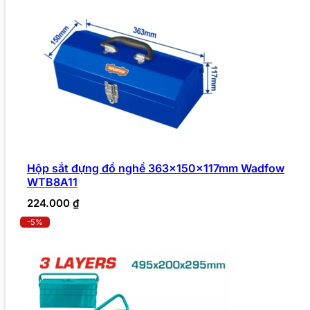
Hộp sắt đựng đồ nghề 363x150x117mm Wadfow
WTB8A11
224.000
₫
-5%