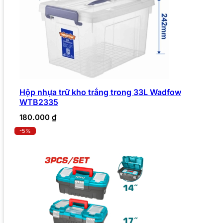
Hộp nhựa trữ kho trắng trong 33L Wadfow
WTB2335
180.000
₫
-5%