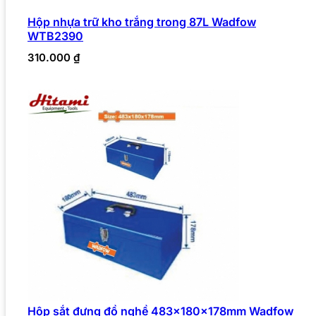
Hộp nhựa trữ kho trắng trong 87L Wadfow
WTB2390
310.000
₫
Hộp sắt đựng đồ nghề 483x180x178mm Wadfow