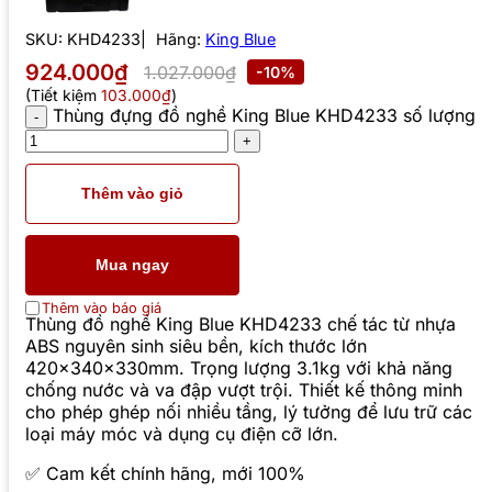
SKU:
KHD4233
Hãng:
King Blue
924.000₫
1.027.000₫
-10%
(Tiết kiệm
103.000₫
)
Thùng đựng đồ nghề King Blue KHD4233 số lượng
Thêm vào giỏ
Mua ngay
Thêm vào báo giá
Thùng đồ nghề King Blue KHD4233 chế tác từ nhựa
ABS nguyên sinh siêu bền, kích thước lớn
420x340x330mm. Trọng lượng 3.1kg với khả năng
chống nước và va đập vượt trội. Thiết kế thông minh
cho phép ghép nối nhiều tầng, lý tưởng để lưu trữ các
loại máy móc và dụng cụ điện cỡ lớn.
✅ Cam kết chính hãng, mới 100%