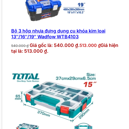
Bộ 3 hộp nhựa đựng dụng cụ khóa kim loại
13″/16″/19″ Wadfow WTB4103
Giá gốc là: 540.000 ₫.
Giá hiện
513.000
₫
540.000
₫
tại là: 513.000 ₫.