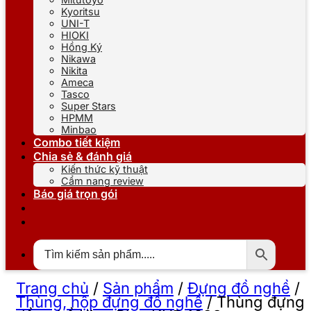
Kyoritsu
UNI-T
HIOKI
Hồng Ký
Nikawa
Nikita
Ameca
Tasco
Super Stars
HPMM
Minbao
Combo tiết kiệm
Chia sẻ & đánh giá
Kiến thức kỹ thuật
Cẩm nang review
Báo giá trọn gói
Trang chủ
/
Sản phẩm
/
Đựng đồ nghề
/
Thùng, hộp đựng đồ nghề
/
Thùng đựng