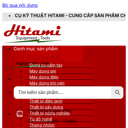
Bỏ qua nội dung
ẬT HITAMI - CUNG CẤP SẢN PHẨM CHÍNH HÃNG, MỚI 10
Danh mục sản phẩm
Dụng cụ cầm tay
Máy dùng pin
Máy dùng điện
Máy dùng khí nén
Thiết bị đo kiểm
Thiết bị nâng đỡ
Thiết bị điện lạnh
Thiết bị xây dựng
Văn phòng làm việc:
Thiết bị nông nghiệp
Tủ đồ nghề
T2 - T7 (8h00 - 17h45)
Thang nhôm