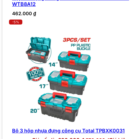
WTB8A12
462.000
₫
-5%
Bộ 3 hộp nhựa đựng công cụ Total TPBXK0031