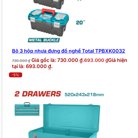
Bộ 3 hộp nhựa đựng đồ nghề Total TPBXK0032
Giá gốc là: 730.000 ₫.
Giá hiện
693.000
₫
730.000
₫
tại là: 693.000 ₫.
-5%