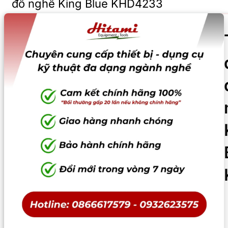
đồ nghề King Blue KHD4233