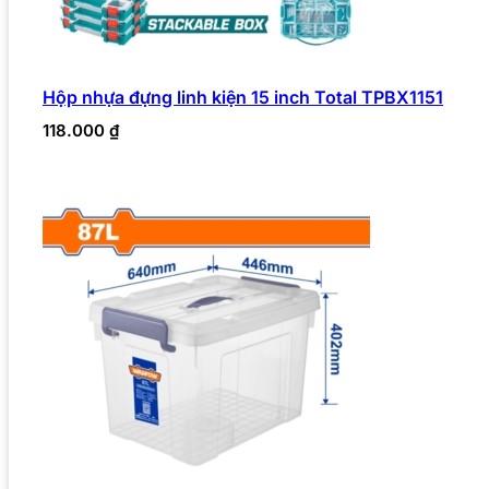
Hộp nhựa đựng linh kiện 15 inch Total TPBX1151
118.000
₫