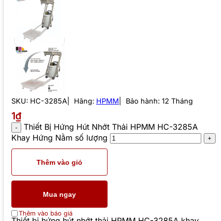
SKU:
HC-3285A
Hãng:
HPMM
Bảo hành: 12 Tháng
1₫
Thiết Bị Hứng Hút Nhớt Thải HPMM HC-3285A
Khay Hứng Nằm số lượng
Thêm vào giỏ
Mua ngay
Thêm vào báo giá
Thiết bị hứng hút nhớt thải HPMM HC-3285A khay