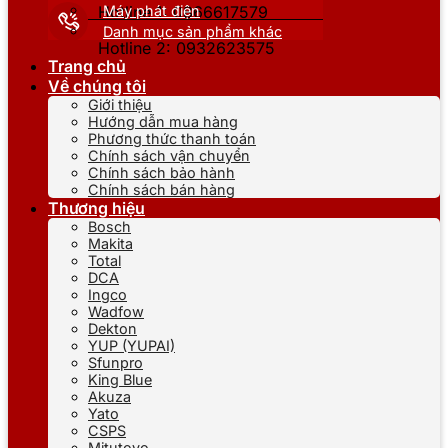
Máy phát điện
Hotline 1: 0866617579
Danh mục sản phẩm khác
Hotline 2: 0932623575
Trang chủ
Về chúng tôi
Giới thiệu
Hướng dẫn mua hàng
Phương thức thanh toán
Chính sách vận chuyển
Chính sách bảo hành
Chính sách bán hàng
Thương hiệu
Bosch
Makita
Total
DCA
Ingco
Wadfow
Dekton
YUP (YUPAI)
Sfunpro
King Blue
Akuza
Yato
CSPS
Mitutoyo