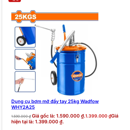
Dụng cụ bơm mỡ đẩy tay 25kg Wadfow
WHY2A25
Giá gốc là: 1.590.000 ₫.
Giá
1.399.000
₫
1.590.000
₫
hiện tại là: 1.399.000 ₫.