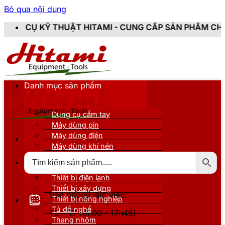
Bỏ qua nội dung
HUẬT HITAMI - CUNG CẤP SẢN PHẨM CHÍNH HÃNG, MỚI
Danh mục sản phẩm
Dụng cụ cầm tay
Máy dùng pin
Máy dùng điện
Máy dùng khí nén
Thiết bị đo kiểm
Thiết bị nâng đỡ
Thiết bị điện lạnh
Thiết bị xây dựng
Văn phòng làm việc:
Thiết bị nông nghiệp
Tủ đồ nghề
T2 - T7 (8h00 - 17h45)
Thang nhôm