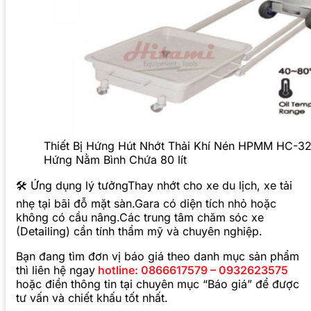
Thiết Bị Hứng Hút Nhớt Thải Khí Nén HPMM HC-3
Hứng Nằm Bình Chứa 80 lít
🛠 Ứng dụng lý tưởngThay nhớt cho xe du lịch, xe tải
nhẹ tại bãi đỗ mặt sàn.Gara có diện tích nhỏ hoặc
không có cầu nâng.Các trung tâm chăm sóc xe
(Detailing) cần tính thẩm mỹ và chuyên nghiệp.
Bạn đang tìm đơn vị báo giá theo danh mục sản phẩm
thì liên hệ ngay
hotline: 0866617579 – 0932623575
hoặc điền thông tin tại chuyên mục “Báo giá” để được
tư vấn và chiết khấu tốt nhất.