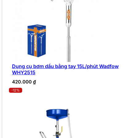
Dụng cụ bơm dầu bằng tay 15L/phút Wadfow
WHY2515
420.000
₫
-12%