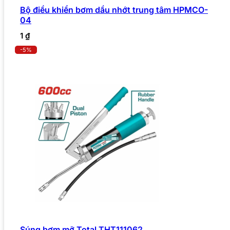
Bộ điều khiển bơm dầu nhớt trung tâm HPMCO-
04
1
₫
-5%
Súng bơm mỡ Total THT111062