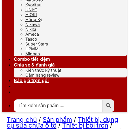
Kyoritsu
UNI-T
HIOKI
Hồng Ký
Nikawa
Nikita
Ameca
Tasco
Super Stars
HPMM
Minbao
Combo tiết kiệm
Chia sẻ & đánh giá
Kiến thức kỹ thuật
Cẩm nang review
Báo giá trọn gói
Trang chủ
/
Sản phẩm
/
Thiết bị, dụng
cụ sửa chữa ô tô
/
Thiết bị bôi trơn
/