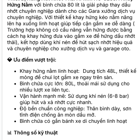
Hứng Nằm
với bình chứa 80 lít là giải pháp thay dầu
nhớt chuyên nghiệp dành cho các Gara xưởng dịch vụ
chuyên nghiệp. Với thiết kế khay hứng kéo nằm nâng
lên hạ xuống linh hoạt giúp tiếp cận gầm xe dễ dàng (
Trường hợp không có cầu nâng vẫn hứng được bằng
cách hạ khay hứng đưa vào gầm xe để hứng dầu nhớt
thải), kết hợp dùng khí nén để hút sạch nhớt hiệu quả
và chuyên nghiệp cho xưởng dịch vụ và garage oto.
💎 Ưu điểm vượt trội:
Khay hứng nằm linh hoạt: Dung tích 48L, thiết kế
mỏng để chui lọt gầm xe ngay trên sàn.
Bình chứa cực lớn: 80L, thoải mái sử dụng cho
nhiều lượt xe liên tục.
Vận hành mạnh mẽ: Sử dụng khí nén (6-8 bar)
giúp hút và xả nhớt cực nhanh.
Độ bền chuẩn công nghiệp: Thân bình dày, sơn
tĩnh điện chống ăn mòn dầu mỡ.
Bình chứa có gắn bánh xe di chuyển linh hoạt
📊
Thông số kỹ thuật