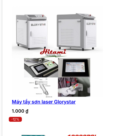
Máy tẩy sơn laser Glorystar
1.000
₫
-12%