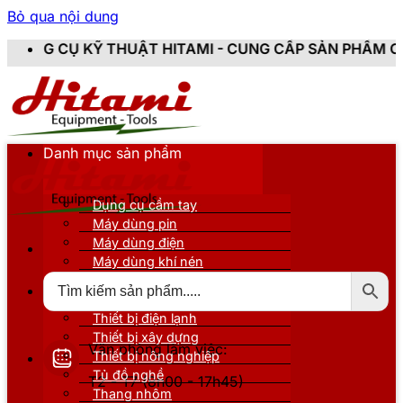
Bỏ qua nội dung
THUẬT HITAMI - CUNG CẤP SẢN PHẨM CHÍNH HÃNG, MỚI
Danh mục sản phẩm
Dụng cụ cầm tay
Máy dùng pin
Máy dùng điện
Máy dùng khí nén
Thiết bị đo kiểm
Thiết bị nâng đỡ
Thiết bị điện lạnh
Thiết bị xây dựng
Văn phòng làm việc:
Thiết bị nông nghiệp
Tủ đồ nghề
T2 - T7 (8h00 - 17h45)
Thang nhôm