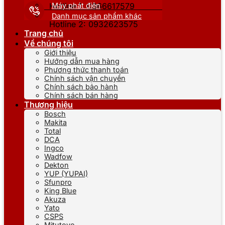
Máy phát điện
Hotline 1: 0866617579
Danh mục sản phẩm khác
Hotline 2: 0932623575
Trang chủ
Về chúng tôi
Giới thiệu
Hướng dẫn mua hàng
Phương thức thanh toán
Chính sách vận chuyển
Chính sách bảo hành
Chính sách bán hàng
Thương hiệu
Bosch
Makita
Total
DCA
Ingco
Wadfow
Dekton
YUP (YUPAI)
Sfunpro
King Blue
Akuza
Yato
CSPS
Mitutoyo