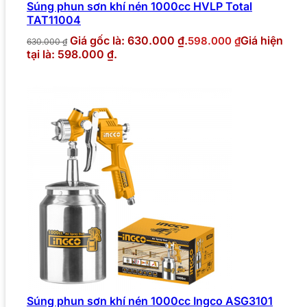
Súng phun sơn khí nén 1000cc HVLP Total
TAT11004
Giá gốc là: 630.000 ₫.
Giá hiện
598.000
₫
630.000
₫
tại là: 598.000 ₫.
Súng phun sơn khí nén 1000cc Ingco ASG3101