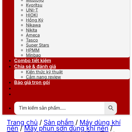
Kyoritsu
UNI-T
HIOKI
Hồng Ký
Nikawa
Nikita
Ameca
Tasco
Super Stars
HPMM
Minbao
Combo tiết kiệm
Chia sẻ & đánh giá
Kiến thức kỹ thuật
Cẩm nang review
Báo giá trọn gói
Trang chủ
/
Sản phẩm
/
Máy dùng khí
nén
/
Máy phun sơn dùng khí nén
/