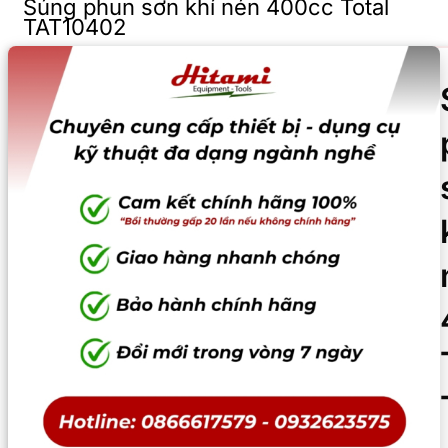
Súng phun sơn khí nén 400cc Total
TAT10402