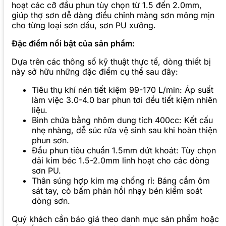
hoạt các cỡ đầu phun tùy chọn từ 1.5 đến 2.0mm,
giúp thợ sơn dễ dàng điều chỉnh màng sơn mỏng mịn
cho từng loại sơn dầu, sơn PU xưởng.
Đặc điểm nổi bật của sản phẩm:
Dựa trên các thông số kỹ thuật thực tế, dòng thiết bị
này sở hữu những đặc điểm cụ thể sau đây:
Tiêu thụ khí nén tiết kiệm 99-170 L/min: Áp suất
làm việc 3.0-4.0 bar phun tơi đều tiết kiệm nhiên
liệu.
Bình chứa bằng nhôm dung tích 400cc: Kết cấu
nhẹ nhàng, dễ súc rửa vệ sinh sau khi hoàn thiện
phun sơn.
Đầu phun tiêu chuẩn 1.5mm dứt khoát: Tùy chọn
dải kim béc 1.5-2.0mm linh hoạt cho các dòng
sơn PU.
Thân súng hợp kim mạ chống rỉ: Báng cầm ôm
sát tay, cò bấm phản hồi nhạy bén kiểm soát
dòng sơn.
Quý khách cần báo giá theo danh mục sản phẩm hoặc