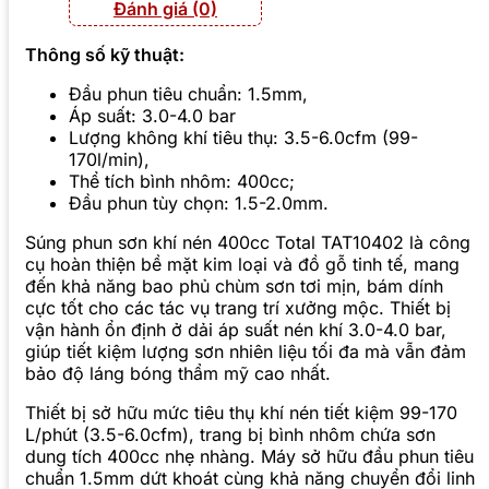
Đánh giá (0)
Thông số kỹ thuật:
Đầu phun tiêu chuẩn: 1.5mm,
Áp suất: 3.0-4.0 bar
Lượng không khí tiêu thụ: 3.5-6.0cfm (99-
170l/min),
Thể tích bình nhôm: 400cc;
Đầu phun tùy chọn: 1.5-2.0mm.
Súng phun sơn khí nén 400cc Total TAT10402 là công
cụ hoàn thiện bề mặt kim loại và đồ gỗ tinh tế, mang
đến khả năng bao phủ chùm sơn tơi mịn, bám dính
cực tốt cho các tác vụ trang trí xưởng mộc. Thiết bị
vận hành ổn định ở dải áp suất nén khí 3.0-4.0 bar,
giúp tiết kiệm lượng sơn nhiên liệu tối đa mà vẫn đảm
bảo độ láng bóng thẩm mỹ cao nhất.
Thiết bị sở hữu mức tiêu thụ khí nén tiết kiệm 99-170
L/phút (3.5-6.0cfm), trang bị bình nhôm chứa sơn
dung tích 400cc nhẹ nhàng. Máy sở hữu đầu phun tiêu
chuẩn 1.5mm dứt khoát cùng khả năng chuyển đổi linh