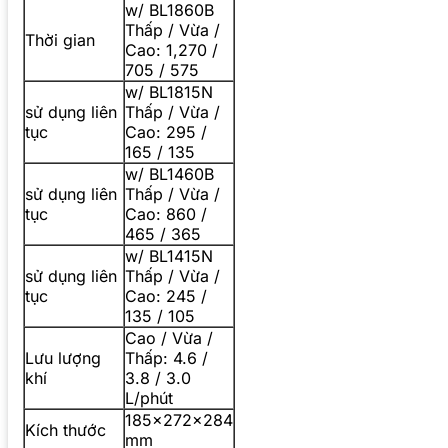
w/ BL1860B
Thấp / Vừa /
Thời gian
Cao: 1,270 /
705 / 575
w/ BL1815N
sử dụng liên
Thấp / Vừa /
tục
Cao: 295 /
165 / 135
w/ BL1460B
sử dụng liên
Thấp / Vừa /
tục
Cao: 860 /
465 / 365
w/ BL1415N
sử dụng liên
Thấp / Vừa /
tục
Cao: 245 /
135 / 105
Cao / Vừa /
Lưu lượng
Thấp: 4.6 /
khí
3.8 / 3.0
L/phút
185x272x284
Kích thước
mm