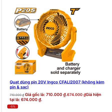
Quạt dùng pin 20V Ingco CFALI2007 (không kèm
pin & sạc)
Giá gốc là: 710.000 ₫.
Giá hiện
674.000
₫
710.000
₫
tại là: 674.000 ₫.
-5%