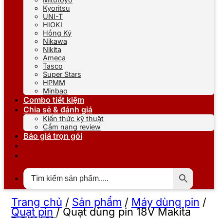
Kyoritsu
UNI-T
HIOKI
Hồng Ký
Nikawa
Nikita
Ameca
Tasco
Super Stars
HPMM
Minbao
Combo tiết kiệm
Chia sẻ & đánh giá
Kiến thức kỹ thuật
Cẩm nang review
Báo giá trọn gói
Trang chủ
/
Sản phẩm
/
Máy dùng pin
/
Quạt pin
/
Quạt dùng pin 18V Makita