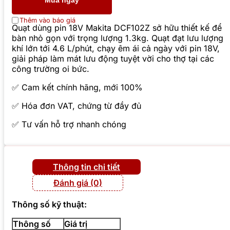
Mua ngay
Thêm vào báo giá
Quạt dùng pin 18V Makita DCF102Z sở hữu thiết kế để
bàn nhỏ gọn với trọng lượng 1.3kg. Quạt đạt lưu lượng
khí lớn tới 4.6 L/phút, chạy êm ái cả ngày với pin 18V,
giải pháp làm mát lưu động tuyệt vời cho thợ tại các
công trường oi bức.
✅ Cam kết chính hãng, mới 100%
✅ Hóa đơn VAT, chứng từ đầy đủ
✅ Tư vấn hỗ trợ nhanh chóng
Thông tin chi tiết
Đánh giá (0)
Thông số kỹ thuật:
Thông số
Giá trị