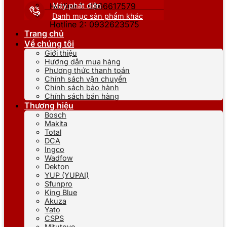
Máy phát điện
Hotline 1: 0866617579
Danh mục sản phẩm khác
Hotline 2: 0932623575
Trang chủ
Về chúng tôi
Giới thiệu
Hướng dẫn mua hàng
Phương thức thanh toán
Chính sách vận chuyển
Chính sách bảo hành
Chính sách bán hàng
Thương hiệu
Bosch
Makita
Total
DCA
Ingco
Wadfow
Dekton
YUP (YUPAI)
Sfunpro
King Blue
Akuza
Yato
CSPS
Mitutoyo