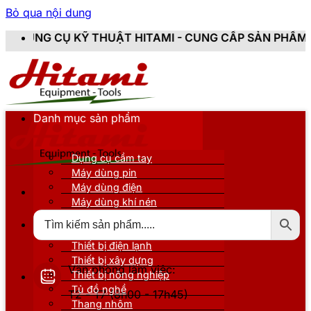
Bỏ qua nội dung
THUẬT HITAMI - CUNG CẤP SẢN PHẨM CHÍNH HÃNG, MỚ
Danh mục sản phẩm
Dụng cụ cầm tay
Máy dùng pin
Máy dùng điện
Máy dùng khí nén
Thiết bị đo kiểm
Thiết bị nâng đỡ
Thiết bị điện lạnh
Thiết bị xây dựng
Văn phòng làm việc:
Thiết bị nông nghiệp
Tủ đồ nghề
T2 - T7 (8h00 - 17h45)
Thang nhôm