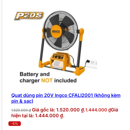
Quạt dùng pin 20V Ingco CFALI2001 (không kèm
pin & sạc)
Giá gốc là: 1.520.000 ₫.
Giá
1.444.000
₫
1.520.000
₫
hiện tại là: 1.444.000 ₫.
-5%